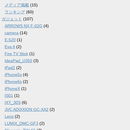
メディア掲載
(15)
ランキング
(60)
ガジェット
(107)
ARROWS NX F-02G
(4)
camera
(14)
E-520
(1)
Eye-fi
(2)
Fire TV Stick
(1)
IdeaPad_U350
(3)
iPad2
(2)
iPhone5s
(4)
iPhone6s
(2)
iPhoneX
(1)
IS01
(1)
IXY_30S
(6)
JVC ADIXXION GC-XA2
(2)
Lens
(2)
LUMIX_DMC-GF3
(2)