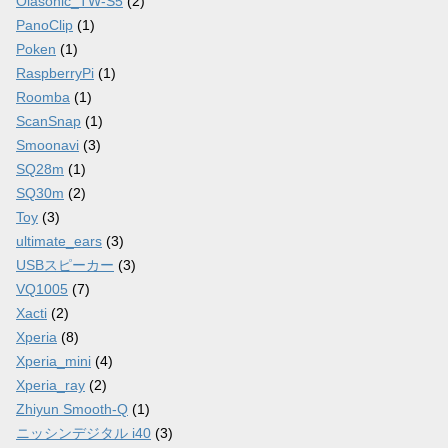
Olasonic_TW-S5
(2)
PanoClip
(1)
Poken
(1)
RaspberryPi
(1)
Roomba
(1)
ScanSnap
(1)
Smoonavi
(3)
SQ28m
(1)
SQ30m
(2)
Toy
(3)
ultimate_ears
(3)
USBスピーカー
(3)
VQ1005
(7)
Xacti
(2)
Xperia
(8)
Xperia_mini
(4)
Xperia_ray
(2)
Zhiyun Smooth-Q
(1)
ニッシンデジタル i40
(3)