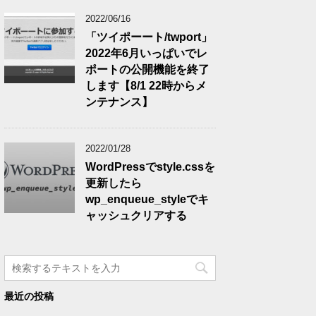
2022/06/16
「ツイポーート/twport」
2022年6月いっぱいでレ
ポートの公開機能を終了
します【8/1 22時からメ
ンテナンス】
2022/01/28
WordPressでstyle.cssを
更新したら
wp_enqueue_styleでキ
ャッシュクリアする
最近の投稿