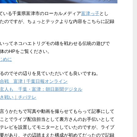
ている千葉県富津市のローカルメディア
富津っ子
とし
たのですが、ちょっとテックよりな内容をこちらに記録
いってネコハエトリグモの雄を戦わせる伝統の遊びで
体のHPをご覧ください。
じめに
るのでその辺りを見ていただいても良いですね。
戦 富津 | 千葉日報オンライン
玄人も 千葉・富津：朝日新聞デジタル
き戦い｜チバテレ
言うかたちで写真や動画を撮らせてもらって記事にして
ことでライブ配信担当として裏方さんのお手伝いとして
テレビを設置してモニターとしていたのですが、ライブ
要があり、その辺踏まえた構成が初めてだったので記録