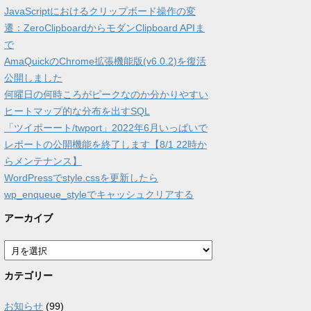
JavaScriptにおけるクリップボード操作の変
遷：ZeroClipboardからモダンClipboard APIま
で
AmaQuickのChrome拡張機能版(v6.0.2)を復活
公開しました
何曜日の何時ころがピークなのか分かりやすい
ヒートマップ的な分布を出すSQL
「ツイポーート/twport」2022年6月いっぱいで
レポートの公開機能を終了します【8/1 22時か
らメンテナンス】
WordPressでstyle.cssを更新したら
wp_enqueue_styleでキャッシュクリアする
アーカイブ
ア
ー
カ
カテゴリー
イ
ブ
お知らせ
(99)