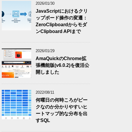
2026/01/30
JavaScriptにおけるクリ
ップボード操作の変遷：
ZeroClipboardからモダ
ンClipboard APIまで
2026/01/29
AmaQuickのChrome拡
張機能版(v6.0.2)を復活公
開しました
2022/08/11
何曜日の何時ころがピー
クなのか分かりやすいヒ
ートマップ的な分布を出
すSQL