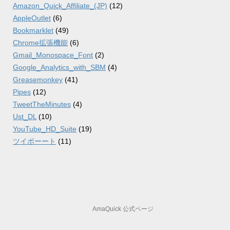
Amazon_Quick_Affiliate_(JP)
(12)
AppleOutlet
(6)
Bookmarklet
(49)
Chrome拡張機能
(6)
Gmail_Monospace_Font
(2)
Google_Analytics_with_SBM
(4)
Greasemonkey
(41)
Pipes
(12)
TweetTheMinutes
(4)
Ust_DL
(10)
YouTube_HD_Suite
(19)
ツイポーート
(11)
AmaQuick 公式ページ