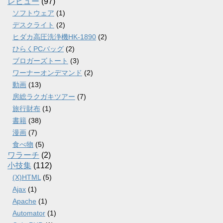
レビュー
(97)
ソフトウェア
(1)
デスクライト
(2)
ヒダカ高圧洗浄機HK-1890
(2)
ひらくPCバッグ
(2)
ブロガーズトート
(3)
ワーナーオンデマンド
(2)
動画
(13)
房総ラクガキツアー
(7)
旅行財布
(1)
書籍
(38)
漫画
(7)
食べ物
(5)
ワラーチ
(2)
小技集
(112)
(X)HTML
(5)
Ajax
(1)
Apache
(1)
Automator
(1)