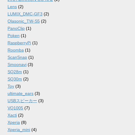
Lens
(2)
LUMIX_DMC-GF3
(2)
Olasonic_TW-S5
(2)
PanoClip
(1)
Poken
(1)
RaspberryPi
(1)
Roomba
(1)
ScanSnap
(1)
Smoonavi
(3)
SQ28m
(1)
SQ30m
(2)
Toy
(3)
ultimate_ears
(3)
USBスピーカー
(3)
VQ1005
(7)
Xacti
(2)
Xperia
(8)
Xperia_mini
(4)