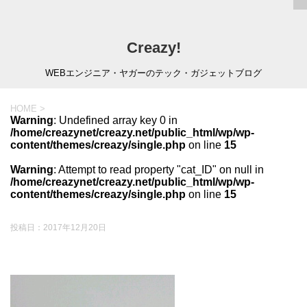
Creazy!
WEBエンジニア・ヤガーのテック・ガジェットブログ
HOME
>
Warning
: Undefined array key 0 in
/home/creazynet/creazy.net/public_html/wp/wp-
content/themes/creazy/single.php
on line
15
Warning
: Attempt to read property "cat_ID" on null in
/home/creazynet/creazy.net/public_html/wp/wp-
content/themes/creazy/single.php
on line
15
投稿日：
2017年12月20日