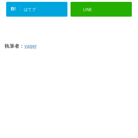
B!
はてブ
LINE
-
執筆者：
yager