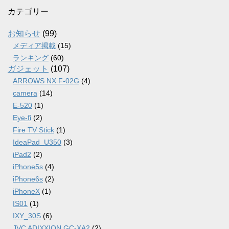
カ
カテゴリー
イ
ブ
お知らせ
(99)
メディア掲載
(15)
ランキング
(60)
ガジェット
(107)
ARROWS NX F-02G
(4)
camera
(14)
E-520
(1)
Eye-fi
(2)
Fire TV Stick
(1)
IdeaPad_U350
(3)
iPad2
(2)
iPhone5s
(4)
iPhone6s
(2)
iPhoneX
(1)
IS01
(1)
IXY_30S
(6)
JVC ADIXXION GC-XA2
(2)