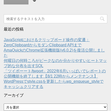
最近の投稿
JavaScriptにおけるクリップボード操作の変遷：
ZeroClipboardからモダンClipboard APIまで
AmaQuickのChrome拡張機能版(v6.0.2)を復活公開しまし
た
何曜日の何時ころがピークなのか分かりやすいヒートマッ
プ的な分布を出すSQL
「ツイポーート/twport」2022年6月いっぱいでレポートの
公開機能を終了します【8/1 22時からメンテナンス】
WordPressでstyle.cssを更新したらwp_enqueue_styleで
キャッシュクリアする
アーカイブ
ア
ー