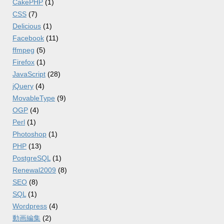
CakePHP
(1)
CSS
(7)
Delicious
(1)
Facebook
(11)
ffmpeg
(5)
Firefox
(1)
JavaScript
(28)
jQuery
(4)
MovableType
(9)
OGP
(4)
Perl
(1)
Photoshop
(1)
PHP
(13)
PostgreSQL
(1)
Renewal2009
(8)
SEO
(8)
SQL
(1)
Wordpress
(4)
動画編集
(2)