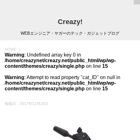
Creazy!
WEBエンジニア・ヤガーのテック・ガジェットブログ
HOME
>
Warning
: Undefined array key 0 in
/home/creazynet/creazy.net/public_html/wp/wp-
content/themes/creazy/single.php
on line
15
Warning
: Attempt to read property "cat_ID" on null in
/home/creazynet/creazy.net/public_html/wp/wp-
content/themes/creazy/single.php
on line
15
投稿日：
2017年12月20日