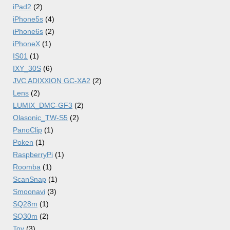
iPad2
(2)
iPhone5s
(4)
iPhone6s
(2)
iPhoneX
(1)
IS01
(1)
IXY_30S
(6)
JVC ADIXXION GC-XA2
(2)
Lens
(2)
LUMIX_DMC-GF3
(2)
Olasonic_TW-S5
(2)
PanoClip
(1)
Poken
(1)
RaspberryPi
(1)
Roomba
(1)
ScanSnap
(1)
Smoonavi
(3)
SQ28m
(1)
SQ30m
(2)
Toy
(3)