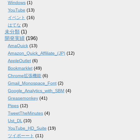
Windows
(1)
YouTube
(13)
イベント
(16)
はてな
(3)
未分類
(1)
開発実績
(196)
AmaQuick
(13)
Amazon_Quick_Affiliate_(JP)
(12)
AppleOutlet
(6)
Bookmarklet
(49)
Chrome拡張機能
(6)
Gmail_Monospace_Font
(2)
Google_Analytics_with_SBM
(4)
Greasemonkey
(41)
Pipes
(12)
TweetTheMinutes
(4)
Ust_DL
(10)
YouTube_HD_Suite
(19)
ツイポーート
(11)