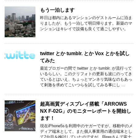
もう一泊します
昨日は都内にあるマンションのゲストルームに泊ま
りましたが、もう一泊して明日帰ります。新築のマ
ンションはキレイで設備も良くて過ごしやすい。
twitter とか tumblr. とか Vox とかを試し
てみた
最近ブロガーの間で twitter とか tumblr. が流行って
いるらしい。このクリフォトの更新も波にのってき
ているとはいえ、ちょっとマンネリ気味なのもあっ
て刺激を求めてこいつらを試してみる事にし …
超高画質ディスプレイ搭載「ARROWS
NX F-02G」のモニターレポートを開始し
ます！
現在iPhone5sを利用中のヤガーですが、移動中のメ
ディア端末として、また個人事業用の通信端末とし
て2台目を検討していたのですが、Ripreさんで富士