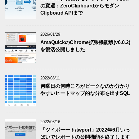
の変遷：ZeroClipboardからモダン
Clipboard APIまで
2026/01/29
AmaQuickのChrome拡張機能版(v6.0.2)
を復活公開しました
2022/08/11
何曜日の何時ころがピークなのか分かり
やすいヒートマップ的な分布を出すSQL
2022/06/16
「ツイポーート/twport」2022年6月いっ
ぱいでレポートの公開機能を終了します