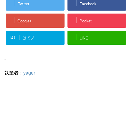
Twitter
Facebook
Google+
Pocket
B!
はてブ
LINE
-
執筆者：
yager