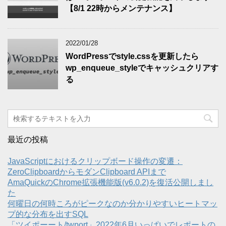
【8/1 22時からメンテナンス】
2022/01/28
WordPressでstyle.cssを更新したら
wp_enqueue_styleでキャッシュクリアす
る
最近の投稿
JavaScriptにおけるクリップボード操作の変遷：
ZeroClipboardからモダンClipboard APIまで
AmaQuickのChrome拡張機能版(v6.0.2)を復活公開しまし
た
何曜日の何時ころがピークなのか分かりやすいヒートマッ
プ的な分布を出すSQL
「ツイポーート/twport」2022年6月いっぱいでレポートの