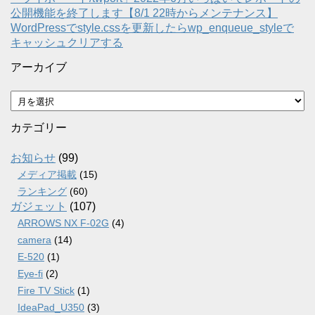
公開機能を終了します【8/1 22時からメンテナンス】
WordPressでstyle.cssを更新したらwp_enqueue_styleで
キャッシュクリアする
アーカイブ
ア
ー
カ
カテゴリー
イ
ブ
お知らせ
(99)
メディア掲載
(15)
ランキング
(60)
ガジェット
(107)
ARROWS NX F-02G
(4)
camera
(14)
E-520
(1)
Eye-fi
(2)
Fire TV Stick
(1)
IdeaPad_U350
(3)