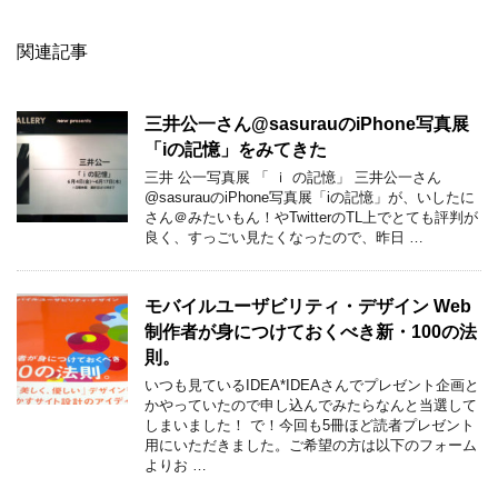
関連記事
三井公一さん@sasurauのiPhone写真展
「iの記憶」をみてきた
三井 公一写真展 「 ｉ の記憶」 三井公一さん
@sasurauのiPhone写真展「iの記憶」が、いしたに
さん＠みたいもん！やTwitterのTL上でとても評判が
良く、すっごい見たくなったので、昨日 …
モバイルユーザビリティ・デザイン Web
制作者が身につけておくべき新・100の法
則。
いつも見ているIDEA*IDEAさんでプレゼント企画と
かやっていたので申し込んでみたらなんと当選して
しまいました！ で！今回も5冊ほど読者プレゼント
用にいただきました。ご希望の方は以下のフォーム
よりお …