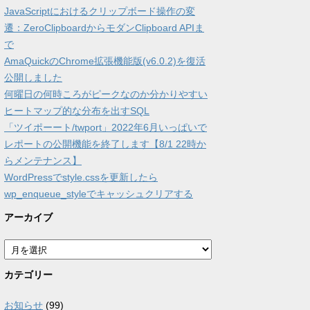
JavaScriptにおけるクリップボード操作の変
遷：ZeroClipboardからモダンClipboard APIま
で
AmaQuickのChrome拡張機能版(v6.0.2)を復活
公開しました
何曜日の何時ころがピークなのか分かりやすい
ヒートマップ的な分布を出すSQL
「ツイポーート/twport」2022年6月いっぱいで
レポートの公開機能を終了します【8/1 22時か
らメンテナンス】
WordPressでstyle.cssを更新したら
wp_enqueue_styleでキャッシュクリアする
アーカイブ
ア
ー
カ
カテゴリー
イ
ブ
お知らせ
(99)