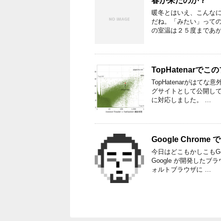
春が来たのか？
暖冬とはいえ、こんなに
だね。「みたい」って
の室温は２５度まであが
TopHatenarで
TopHatenarがは
グサイトとして公開してき
に対応しました。 …
Google Chrome
今日はどこもかしこもGoo
Google が開発した
ォルトブラウザに …