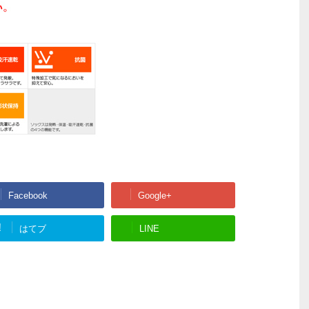
Facebook
Google+
!
はてブ
LINE