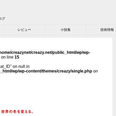
ログ
レビュー
小技集
技術情報
home/creazynet/creazy.net/public_html/wp/wp-
on line
15
cat_ID" on null in
c_html/wp/wp-content/themes/creazy/single.php
on