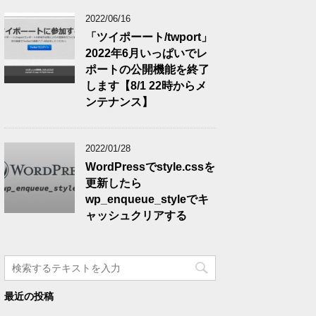
2022/06/16
「ツイポーート/twport」
2022年6月いっぱいでレ
ポートの公開機能を終了
します【8/1 22時からメ
ンテナンス】
2022/01/28
WordPressでstyle.cssを
更新したら
wp_enqueue_styleでキ
ャッシュクリアする
最近の投稿