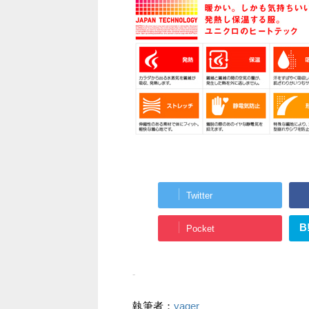
Twitter
B
Pocket
-
執筆者：
yager