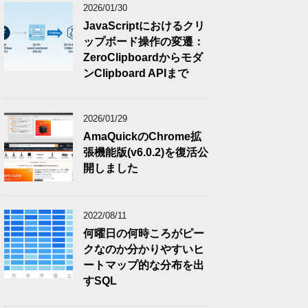
2026/01/30
JavaScriptにおけるクリ
ップボード操作の変遷：
ZeroClipboardからモダ
ンClipboard APIまで
2026/01/29
AmaQuickのChrome拡
張機能版(v6.0.2)を復活公
開しました
2022/08/11
何曜日の何時ころがピー
クなのか分かりやすいヒ
ートマップ的な分布を出
すSQL