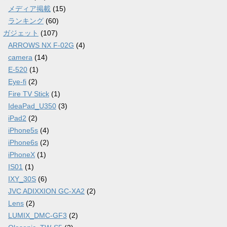
メディア掲載
(15)
ランキング
(60)
ガジェット
(107)
ARROWS NX F-02G
(4)
camera
(14)
E-520
(1)
Eye-fi
(2)
Fire TV Stick
(1)
IdeaPad_U350
(3)
iPad2
(2)
iPhone5s
(4)
iPhone6s
(2)
iPhoneX
(1)
IS01
(1)
IXY_30S
(6)
JVC ADIXXION GC-XA2
(2)
Lens
(2)
LUMIX_DMC-GF3
(2)