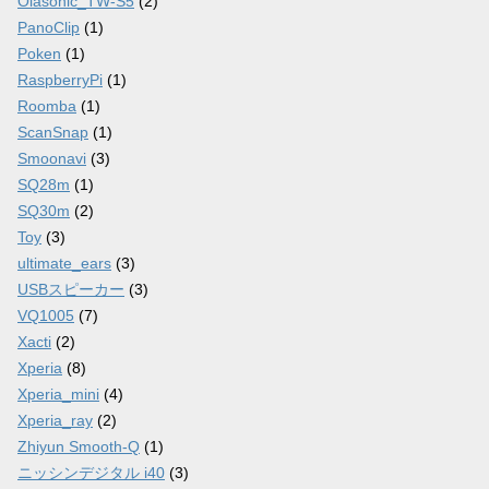
Olasonic_TW-S5
(2)
PanoClip
(1)
Poken
(1)
RaspberryPi
(1)
Roomba
(1)
ScanSnap
(1)
Smoonavi
(3)
SQ28m
(1)
SQ30m
(2)
Toy
(3)
ultimate_ears
(3)
USBスピーカー
(3)
VQ1005
(7)
Xacti
(2)
Xperia
(8)
Xperia_mini
(4)
Xperia_ray
(2)
Zhiyun Smooth-Q
(1)
ニッシンデジタル i40
(3)