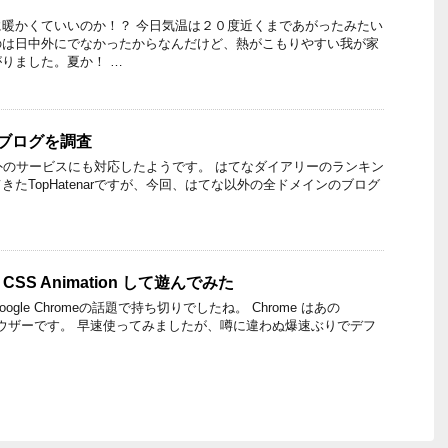
暖かくていいのか！？ 今日気温は２０度近くまであがったみたい
のは日中外にでなかったからなんだけど、熱がこもりやすい我が家
りました。夏か！ …
このブログを調査
てな意外のサービスにも対応したようです。 はてなダイアリーのランキン
たTopHatenarですが、今回、はてな以外の全ドメインのブログ
 で CSS Animation して遊んでみた
gle Chromeの話題で持ち切りでしたね。 Chrome はあの
ブラウザーです。 早速使ってみましたが、噂に違わぬ爆速ぶりでデフ