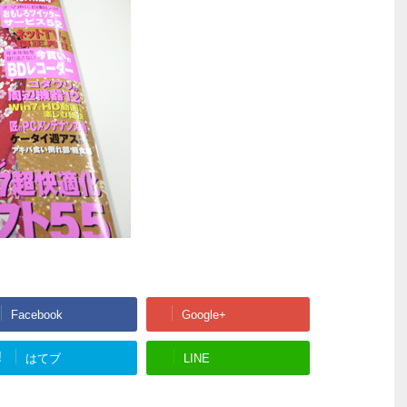
Facebook
Google+
!
はてブ
LINE