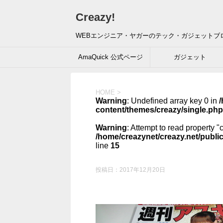
Creazy!
WEBエンジニア・ヤガーのテック・ガジェットブ
AmaQuick 公式ページ
ガジェット
HOME
>
Warning
: Undefined array key 0 in
/
content/themes/creazy/single.php
Warning
: Attempt to read property "
/home/creazynet/creazy.net/publi
line
15
投稿日：
2017年12月20日