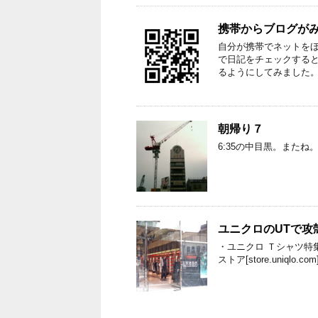
携帯からブログが
自分が携帯でネットをほ
で日記をチェックする
るようにしてみました。U
朝帰り７
6:35の中目黒。またね
ユニクロのUTで攻
・ユニクロ Ｔシャツ特集 |
ストア[store.uniq