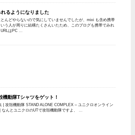
みれるようになりました
とんどやらないので気にしていませんでしたが、mixi も含め携帯
という人が周りに結構たくさんいたため、このブログも携帯でみれ
RLはPC …
。
殻機動隊Tシャツをゲット！
 攻殻機動隊 STAND ALONE COMPLEX – ユニクロオンライン
lo.com] なんとユニクロのUTで攻殻機動隊ですよ、 …