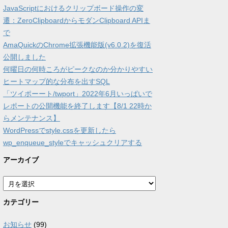
JavaScriptにおけるクリップボード操作の変
遷：ZeroClipboardからモダンClipboard APIま
で
AmaQuickのChrome拡張機能版(v6.0.2)を復活
公開しました
何曜日の何時ころがピークなのか分かりやすい
ヒートマップ的な分布を出すSQL
「ツイポーート/twport」2022年6月いっぱいで
レポートの公開機能を終了します【8/1 22時か
らメンテナンス】
WordPressでstyle.cssを更新したら
wp_enqueue_styleでキャッシュクリアする
アーカイブ
ア
ー
カ
カテゴリー
イ
ブ
お知らせ
(99)