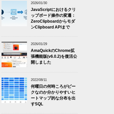
2026/01/30
JavaScriptにおけるクリ
ップボード操作の変遷：
ZeroClipboardからモダ
ンClipboard APIまで
2026/01/29
AmaQuickのChrome拡
張機能版(v6.0.2)を復活公
開しました
2022/08/11
何曜日の何時ころがピー
クなのか分かりやすいヒ
ートマップ的な分布を出
すSQL