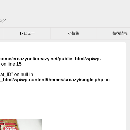
ログ
レビュー
小技集
技術情報
home/creazynet/creazy.net/public_html/wp/wp-
on line
15
cat_ID" on null in
c_html/wp/wp-content/themes/creazy/single.php
on