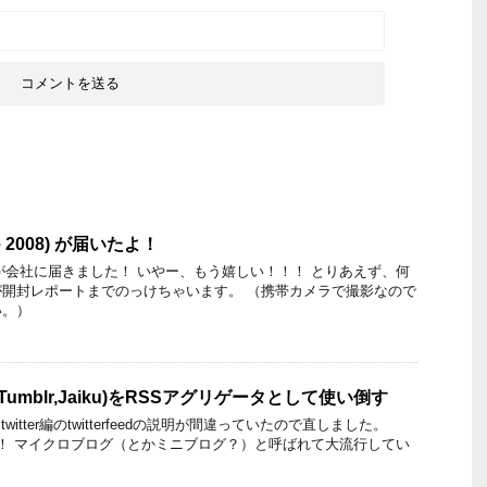
e 2008) が届いたよ！
okが会社に届きました！ いやー、もう嬉しい！！！ とりあえず、何
開封レポートまでのっけちゃいます。 （携帯カメラで撮影なので
い。）
r,Tumblr,Jaiku)をRSSアグリゲータとして使い倒す
）twitter編のtwitterfeedの説明が間違っていたので直しました。
ざーす！ マイクロブログ（とかミニブログ？）と呼ばれて大流行してい