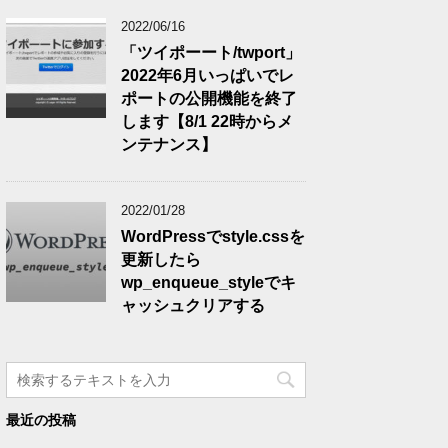
2022/06/16
「ツイポーート/twport」
2022年6月いっぱいでレ
ポートの公開機能を終了
します【8/1 22時からメ
ンテナンス】
2022/01/28
WordPressでstyle.cssを
更新したら
wp_enqueue_styleでキ
ャッシュクリアする
最近の投稿