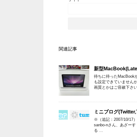
関連記事
新型MacBook(Lat
待ちに待ったMacBo
も設定できていませんが
画質とかはご容赦下さ
ミニブログ(Twitte
※（追記：2007/10/17
sanbo-nさん、あ
る …