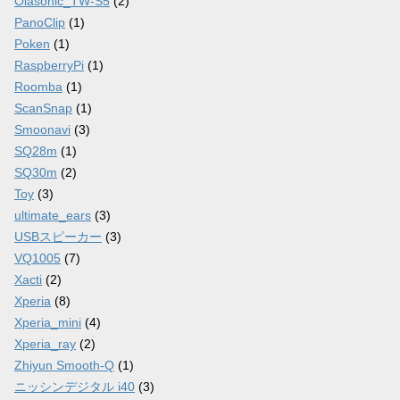
Olasonic_TW-S5
(2)
PanoClip
(1)
Poken
(1)
RaspberryPi
(1)
Roomba
(1)
ScanSnap
(1)
Smoonavi
(3)
SQ28m
(1)
SQ30m
(2)
Toy
(3)
ultimate_ears
(3)
USBスピーカー
(3)
VQ1005
(7)
Xacti
(2)
Xperia
(8)
Xperia_mini
(4)
Xperia_ray
(2)
Zhiyun Smooth-Q
(1)
ニッシンデジタル i40
(3)