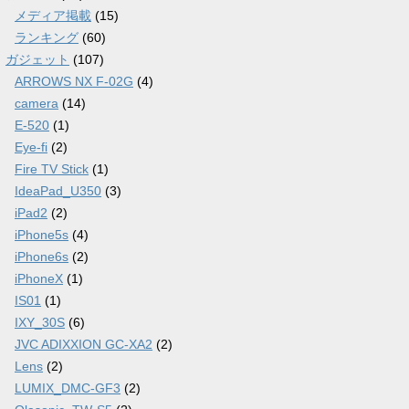
メディア掲載
(15)
ランキング
(60)
ガジェット
(107)
ARROWS NX F-02G
(4)
camera
(14)
E-520
(1)
Eye-fi
(2)
Fire TV Stick
(1)
IdeaPad_U350
(3)
iPad2
(2)
iPhone5s
(4)
iPhone6s
(2)
iPhoneX
(1)
IS01
(1)
IXY_30S
(6)
JVC ADIXXION GC-XA2
(2)
Lens
(2)
LUMIX_DMC-GF3
(2)