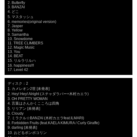
2. Butterfly

3. BANZAI

4. どこ

5. マスタッシュ

6. memories(original version)

7. Jasper

8. Yellow

9. Samantha

10. Snowdome

11. TREE CLIMBERS

12. Magic Music

13. You

14. BEAT

15. リルラリルハ

16. happiness!!!

17. Level 42
ディスク：2

1. カメレオン2世 [未発表]

2. Hey! Hey! Alright (スチャダラパー+木村カエラ)

3. OH PRETTY WOMAN

4. 言葉はさんかくこころは四角

5. リリアン [未発表]

6. Cloudy

7. ミラクル☆BANZAI (木村カエラfeat.ILMARI)

8. Forbidden Fruits (feat.KAELA KIMURA / Curly Giraffe)

9. darling [未発表]

10. おどるポンポコリン
