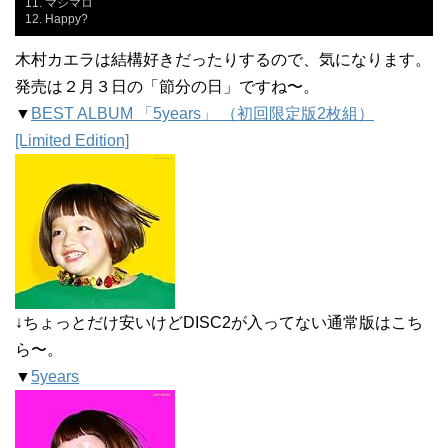
11. マシマロ

12. Happy?
木村カエラは結構好きだったりするので、気になります。
発売は２月３日の「節分の日」ですね〜。
▼
BEST ALBUM 「5years」 （初回限定版2枚組）
[Limited Edition]
↓ちょっとだけ安いけどDISC2が入ってない通常版はこち
ら〜。
▼
5years