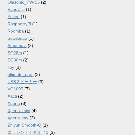
Olasonic_TW-S5
(2)
PanoClip
(1)
Poken
(1)
RaspberryPi
(1)
Roomba
(1)
ScanSnap
(1)
Smoonavi
(3)
SQ28m
(1)
SQ30m
(2)
Toy
(3)
ultimate_ears
(3)
USBスピーカー
(3)
VQ1005
(7)
Xacti
(2)
Xperia
(8)
Xperia_mini
(4)
Xperia_ray
(2)
Zhiyun Smooth-Q
(1)
ニッシンデジタル i40
(3)