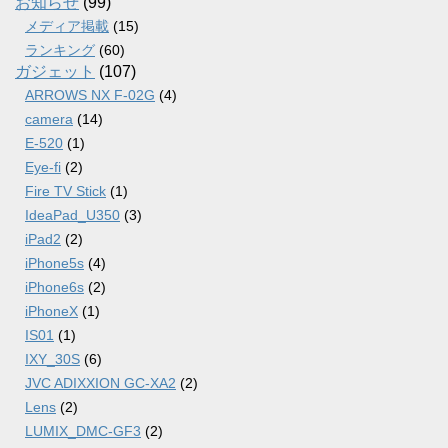
お知らせ
(99)
メディア掲載
(15)
ランキング
(60)
ガジェット
(107)
ARROWS NX F-02G
(4)
camera
(14)
E-520
(1)
Eye-fi
(2)
Fire TV Stick
(1)
IdeaPad_U350
(3)
iPad2
(2)
iPhone5s
(4)
iPhone6s
(2)
iPhoneX
(1)
IS01
(1)
IXY_30S
(6)
JVC ADIXXION GC-XA2
(2)
Lens
(2)
LUMIX_DMC-GF3
(2)