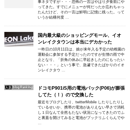
事ネタですが・・・恐怖の一言はやはり夕食前にや
ってきた。すでにメニューが何だったか忘れちゃっ
たんだけど、その一言は鮮明に記憶に残った。って
いうか結構何度 …
国内最大級のショッピングモール、イオ
ンレイクタウンは本当にデカかった
一昨日の10月11日は、娘が来年入る予定の幼稚園の
運動会に参加する予定だったのですが生憎の雨で中
止となり、「折角の休みに早起きしたのにもったい
ない・・・」という事で、急遽できたばかりのイオ
ンレイクタウ …
ドコモP901iS用の電池パック(P06)が膨張
してた（！）ので交換した
最近モブログしたり、twitterMobile したりしたりし
ているせいか、携帯の電池がありえない早さで消耗
し１日なんて全然もたない状況になってきたのでふ
と裏蓋を開けてみると電池がプックリふくらんでや
…