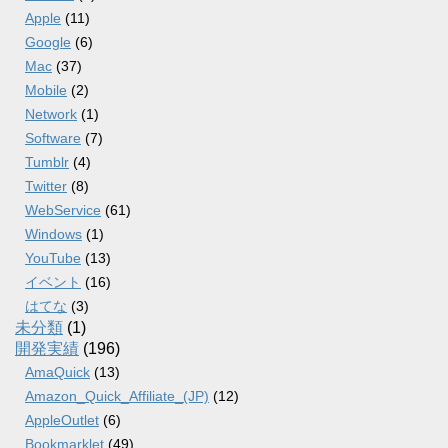
Apple
(11)
Google
(6)
Mac
(37)
Mobile
(2)
Network
(1)
Software
(7)
Tumblr
(4)
Twitter
(8)
WebService
(61)
Windows
(1)
YouTube
(13)
イベント
(16)
はてな
(3)
未分類
(1)
開発実績
(196)
AmaQuick
(13)
Amazon_Quick_Affiliate_(JP)
(12)
AppleOutlet
(6)
Bookmarklet
(49)