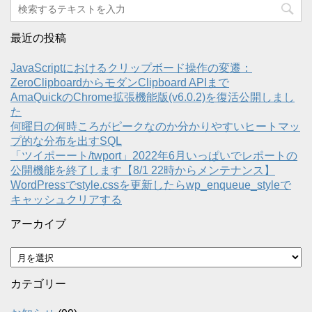
最近の投稿
JavaScriptにおけるクリップボード操作の変遷：
ZeroClipboardからモダンClipboard APIまで
AmaQuickのChrome拡張機能版(v6.0.2)を復活公開しまし
た
何曜日の何時ころがピークなのか分かりやすいヒートマッ
プ的な分布を出すSQL
「ツイポーート/twport」2022年6月いっぱいでレポートの
公開機能を終了します【8/1 22時からメンテナンス】
WordPressでstyle.cssを更新したらwp_enqueue_styleで
キャッシュクリアする
アーカイブ
ア
ー
カ
カテゴリー
イ
ブ