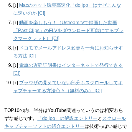
[↓]
Macのネット環境高速化「dolipo」はナゼこんな
に速いのか [C!]
[↑]
動画を楽しもう！（Ustream.tvで録画した動画
「Past Clips」のFLVをダウンロード可能にするブッ
クマークレット） [C!]
[↑]
ドコモでメールアドレス変更を一斉にお知らせす
る方法 [C!]
[↓]
電車の遅延証明書はインターネットで発行できる
[C!]
[↑]
ブラウザの見えていない部分もスクロールしてキ
ャプチャーする方法色々（無料のみ） [C!]
TOP10の内、半分はYouTube関連っていうのは相変わら
ずな感じです。
「dolipo」の解説エントリー
と
スクロール
キャプチャーソフトの紹介エントリー
は技術っぽい感じで