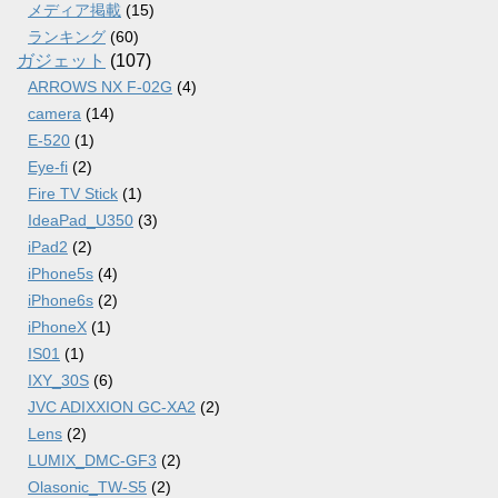
メディア掲載
(15)
ランキング
(60)
ガジェット
(107)
ARROWS NX F-02G
(4)
camera
(14)
E-520
(1)
Eye-fi
(2)
Fire TV Stick
(1)
IdeaPad_U350
(3)
iPad2
(2)
iPhone5s
(4)
iPhone6s
(2)
iPhoneX
(1)
IS01
(1)
IXY_30S
(6)
JVC ADIXXION GC-XA2
(2)
Lens
(2)
LUMIX_DMC-GF3
(2)
Olasonic_TW-S5
(2)