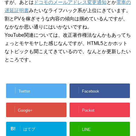
すが、あとは
ドコモのメールアドレス変更通知
とか
電車の
遅延証明書
みたいなライフハック系が上位にきています。
割とPVを稼ぎそうな内容の傾向は掴めているんですが、
なかなか思い通りにはいかないですね。
YouTube関連については、改正著作権法なんかもあってち
ょっとモヤモヤした感じなんですが、HTML5とかホット
なトピックも聞こえてきているので、なんとか更新したい
ところです。
Twitter
Facebook
Google+
Pocket
B!
はてブ
LINE