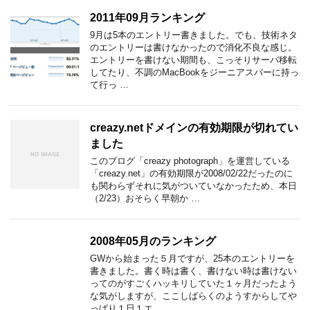
2011年09月ランキング
9月は5本のエントリー書きました。でも、技術ネタ
のエントリーは書けなかったので消化不良な感じ。
エントリーを書けない期間も、こっそりサーバ移転
してたり、不調のMacBookをジーニアスバーに持っ
て行っ …
creazy.netドメインの有効期限が切れてい
ました
このブログ「creazy photograph」を運営している
「creazy.net」の有効期限が2008/02/22だったのに
も関わらずそれに気がついていなかったため、本日
（2/23）おそらく早朝か …
2008年05月のランキング
GWから始まった５月ですが、25本のエントリーを
書きました。書く時は書く、書けない時は書けない
ってのがすごくハッキリしていた１ヶ月だったよう
な気がしますが、ここしばらくのようすからしてや
っぱり１日１エ …