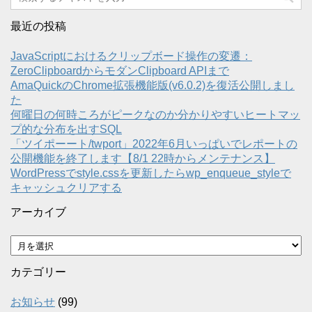
最近の投稿
JavaScriptにおけるクリップボード操作の変遷：
ZeroClipboardからモダンClipboard APIまで
AmaQuickのChrome拡張機能版(v6.0.2)を復活公開しまし
た
何曜日の何時ころがピークなのか分かりやすいヒートマッ
プ的な分布を出すSQL
「ツイポーート/twport」2022年6月いっぱいでレポートの
公開機能を終了します【8/1 22時からメンテナンス】
WordPressでstyle.cssを更新したらwp_enqueue_styleで
キャッシュクリアする
アーカイブ
ア
ー
カ
カテゴリー
イ
ブ
お知らせ
(99)