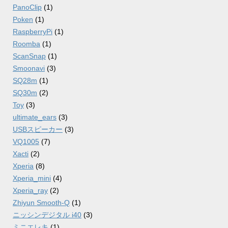
PanoClip
(1)
Poken
(1)
RaspberryPi
(1)
Roomba
(1)
ScanSnap
(1)
Smoonavi
(3)
SQ28m
(1)
SQ30m
(2)
Toy
(3)
ultimate_ears
(3)
USBスピーカー
(3)
VQ1005
(7)
Xacti
(2)
Xperia
(8)
Xperia_mini
(4)
Xperia_ray
(2)
Zhiyun Smooth-Q
(1)
ニッシンデジタル i40
(3)
ミニエレキ
(1)