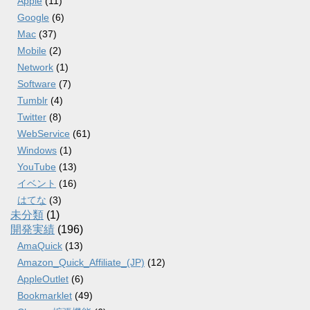
Apple
(11)
Google
(6)
Mac
(37)
Mobile
(2)
Network
(1)
Software
(7)
Tumblr
(4)
Twitter
(8)
WebService
(61)
Windows
(1)
YouTube
(13)
イベント
(16)
はてな
(3)
未分類
(1)
開発実績
(196)
AmaQuick
(13)
Amazon_Quick_Affiliate_(JP)
(12)
AppleOutlet
(6)
Bookmarklet
(49)