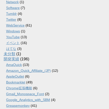
Network
(1)
Software
(7)
Tumblr
(4)
Twitter
(8)
WebService
(61)
Windows
(1)
YouTube
(13)
イベント
(16)
はてな
(3)
未分類
(1)
開発実績
(196)
AmaQuick
(13)
Amazon_Quick_Affiliate_(JP)
(12)
AppleOutlet
(6)
Bookmarklet
(49)
Chrome拡張機能
(6)
Gmail_Monospace_Font
(2)
Google_Analytics_with_SBM
(4)
Greasemonkey
(41)