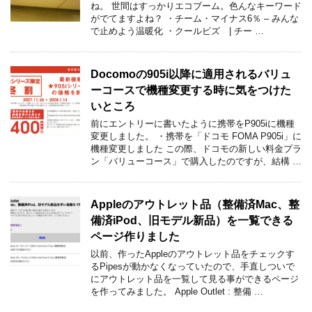
ね。 世間はすっかりエコブーム。色んなキーワード
がでてますよね？ ・チーム・マイナス6％ – みんな
で止めよう温暖化 ・クールビズ | チー …
Docomoの905i以降に適用されるバリュ
ーコースで機種変更する時に気をつけた
いところ
前にエントリーに書いたように携帯をP905iに機種
変更しました。 ・携帯を「ドコモ FOMA P905i」に
機種変更しました この際、ドコモの新しい料金プラ
ン「バリューコース」で購入したのですが、結構 …
Appleのアウトレット品（整備済Mac、整
備済iPod、旧モデル新品）を一覧できる
ページ作りました
以前、作ったAppleのアウトレット品をチェックす
るPipesが動かなくなっていたので、手直しついで
にアウトレット品を一覧して見る事ができるページ
を作ってみました。 Apple Outlet : 整備 …