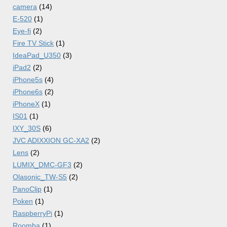
camera
(14)
E-520
(1)
Eye-fi
(2)
Fire TV Stick
(1)
IdeaPad_U350
(3)
iPad2
(2)
iPhone5s
(4)
iPhone6s
(2)
iPhoneX
(1)
IS01
(1)
IXY_30S
(6)
JVC ADIXXION GC-XA2
(2)
Lens
(2)
LUMIX_DMC-GF3
(2)
Olasonic_TW-S5
(2)
PanoClip
(1)
Poken
(1)
RaspberryPi
(1)
Roomba
(1)