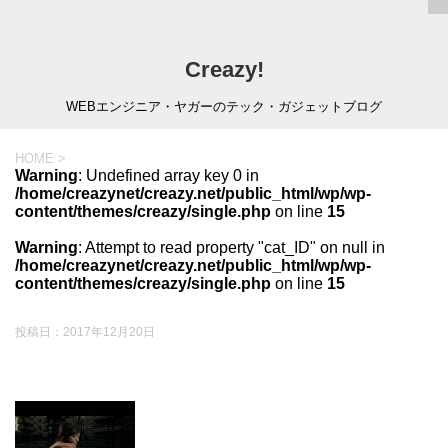
Creazy!
WEBエンジニア・ヤガーのテック・ガジェットブログ
HOME
>
Warning
: Undefined array key 0 in
/home/creazynet/creazy.net/public_html/wp/wp-
content/themes/creazy/single.php
on line
15
Warning
: Attempt to read property "cat_ID" on null in
/home/creazynet/creazy.net/public_html/wp/wp-
content/themes/creazy/single.php
on line
15
投稿日：
2017年12月20日