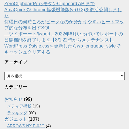
ZeroClipboardからモダンClipboard APIまで
AmaQuickのChrome拡張機能版(v6.0.2)を復活公開しまし
た
何曜日の何時ころがピークなのか分かりやすいヒートマッ
プ的な分布を出すSQL
「ツイポーート/twport」2022年6月いっぱいでレポートの
公開機能を終了します【8/1 22時からメンテナンス】
WordPressでstyle.cssを更新したらwp_enqueue_styleで
キャッシュクリアする
アーカイブ
ア
ー
カ
カテゴリー
イ
ブ
お知らせ
(99)
メディア掲載
(15)
ランキング
(60)
ガジェット
(107)
ARROWS NX F-02G
(4)