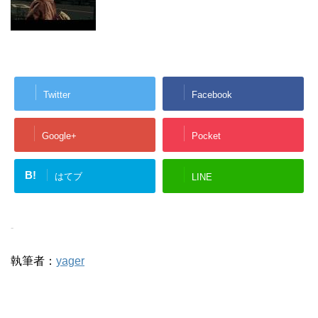
Twitter
Facebook
Google+
Pocket
B!
はてブ
LINE
-
執筆者：
yager