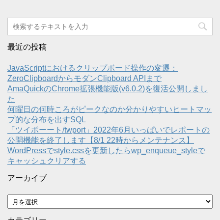
最近の投稿
JavaScriptにおけるクリップボード操作の変遷：
ZeroClipboardからモダンClipboard APIまで
AmaQuickのChrome拡張機能版(v6.0.2)を復活公開しまし
た
何曜日の何時ころがピークなのか分かりやすいヒートマッ
プ的な分布を出すSQL
「ツイポーート/twport」2022年6月いっぱいでレポートの
公開機能を終了します【8/1 22時からメンテナンス】
WordPressでstyle.cssを更新したらwp_enqueue_styleで
キャッシュクリアする
アーカイブ
ア
ー
カ