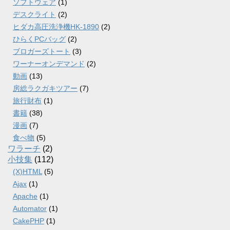
ソフトウェア
(1)
デスクライト
(2)
ヒダカ高圧洗浄機HK-1890
(2)
ひらくPCバッグ
(2)
ブロガーズトート
(3)
ワーナーオンデマンド
(2)
動画
(13)
房総ラクガキツアー
(7)
旅行財布
(1)
書籍
(38)
漫画
(7)
食べ物
(5)
ワラーチ
(2)
小技集
(112)
(X)HTML
(5)
Ajax
(1)
Apache
(1)
Automator
(1)
CakePHP
(1)