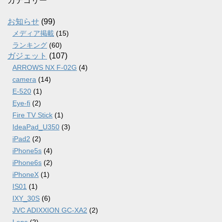
カテゴリー
イ
ブ
お知らせ
(99)
メディア掲載
(15)
ランキング
(60)
ガジェット
(107)
ARROWS NX F-02G
(4)
camera
(14)
E-520
(1)
Eye-fi
(2)
Fire TV Stick
(1)
IdeaPad_U350
(3)
iPad2
(2)
iPhone5s
(4)
iPhone6s
(2)
iPhoneX
(1)
IS01
(1)
IXY_30S
(6)
JVC ADIXXION GC-XA2
(2)
Lens
(2)