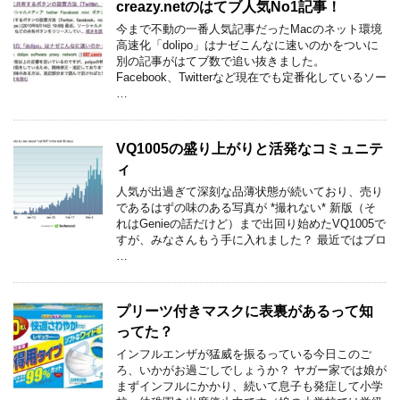
creazy.netのはてブ人気No1記事！
今まで不動の一番人気記事だったMacのネット環境
高速化「dolipo」はナゼこんなに速いのかをついに
別の記事がはてブ数で追い抜きました。
Facebook、Twitterなど現在でも定番化しているソー
…
VQ1005の盛り上がりと活発なコミュニテ
ィ
人気が出過ぎて深刻な品薄状態が続いており、売り
であるはずの味のある写真が *撮れない* 新版（そ
れはGenieの話だけど）まで出回り始めたVQ1005で
すが、みなさんもう手に入れました？ 最近ではブロ
…
プリーツ付きマスクに表裏があるって知
ってた？
インフルエンザが猛威を振るっている今日このご
ろ、いかがお過ごしでしょうか？ ヤガー家では娘が
まずインフルにかかり、続いて息子も発症して小学