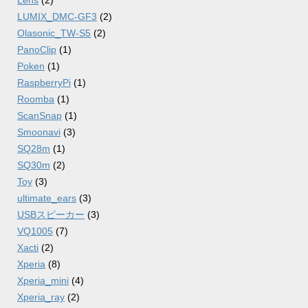
LUMIX_DMC-GF3
(2)
Olasonic_TW-S5
(2)
PanoClip
(1)
Poken
(1)
RaspberryPi
(1)
Roomba
(1)
ScanSnap
(1)
Smoonavi
(3)
SQ28m
(1)
SQ30m
(2)
Toy
(3)
ultimate_ears
(3)
USBスピーカー
(3)
VQ1005
(7)
Xacti
(2)
Xperia
(8)
Xperia_mini
(4)
Xperia_ray
(2)