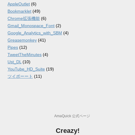
AppleOutlet
(6)
Bookmarklet
(49)
Chrome拡張機能
(6)
Gmail_Monospace_Font
(2)
Google_Analytics_with_SBM
(4)
Greasemonkey
(41)
Pipes
(12)
TweetTheMinutes
(4)
Ust_DL
(10)
YouTube_HD_Suite
(19)
ツイポーート
(11)
AmaQuick 公式ページ
Creazy!