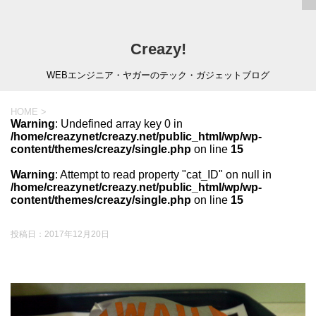
Creazy!
WEBエンジニア・ヤガーのテック・ガジェットブログ
HOME
>
Warning
: Undefined array key 0 in
/home/creazynet/creazy.net/public_html/wp/wp-
content/themes/creazy/single.php
on line
15
Warning
: Attempt to read property "cat_ID" on null in
/home/creazynet/creazy.net/public_html/wp/wp-
content/themes/creazy/single.php
on line
15
投稿日：
2017年12月20日