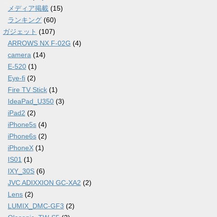
メディア掲載
(15)
ランキング
(60)
ガジェット
(107)
ARROWS NX F-02G
(4)
camera
(14)
E-520
(1)
Eye-fi
(2)
Fire TV Stick
(1)
IdeaPad_U350
(3)
iPad2
(2)
iPhone5s
(4)
iPhone6s
(2)
iPhoneX
(1)
IS01
(1)
IXY_30S
(6)
JVC ADIXXION GC-XA2
(2)
Lens
(2)
LUMIX_DMC-GF3
(2)