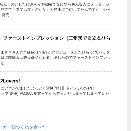
いもん！のいしたにさんがTwitterでなにやら色んな人にメッセージ
を見てて「本でも書くのかな」と勝手に予想してたんですが、やっ
 発売 …
グ」ファーストインプレッション（三角形で自立＆ひら
きさん@masakiishitaniがプロデュースしたひらくPCバッグ
売日に即購入→昨日商品が到着しましたのでファーストインプレッ
と …
Lovers!
本がでましたよっと♪ SNAP!別冊 トイデジLovers!
K スナップ!別冊) VQ1005を買ってからすっかりはまってしまっていた
ーガー鶏つくねを食べた