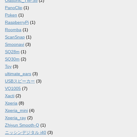
Olasonic_TW-S5
(2)
PanoClip
(1)
Poken
(1)
RaspberryPi
(1)
Roomba
(1)
ScanSnap
(1)
Smoonavi
(3)
SQ28m
(1)
SQ30m
(2)
Toy
(3)
ultimate_ears
(3)
USBスピーカー
(3)
VQ1005
(7)
Xacti
(2)
Xperia
(8)
Xperia_mini
(4)
Xperia_ray
(2)
Zhiyun Smooth-Q
(1)
ニッシンデジタル i40
(3)