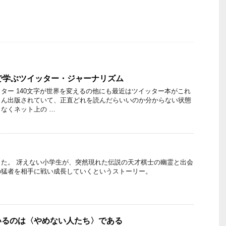
論」で学ぶツイッター・ジャーナリズム
ター 140文字が世界を変えるの他にも最近はツイッター本がこれ
さん出版されていて、正直どれを読んだらいいのか分からない状態
なくネット上の …
た。 冴えない小学生が、突然現れた伝説の天才棋士の幽霊と出会
の猛者を相手に戦い成長していくというストーリー。
いるのは〈やめない人たち〉である