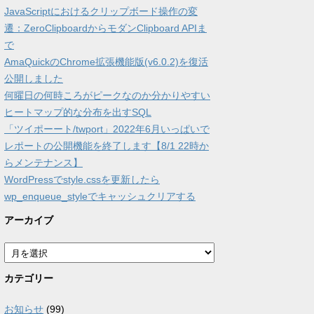
JavaScriptにおけるクリップボード操作の変
遷：ZeroClipboardからモダンClipboard APIま
で
AmaQuickのChrome拡張機能版(v6.0.2)を復活
公開しました
何曜日の何時ころがピークなのか分かりやすい
ヒートマップ的な分布を出すSQL
「ツイポーート/twport」2022年6月いっぱいで
レポートの公開機能を終了します【8/1 22時か
らメンテナンス】
WordPressでstyle.cssを更新したら
wp_enqueue_styleでキャッシュクリアする
アーカイブ
ア
ー
カ
カテゴリー
イ
ブ
お知らせ
(99)