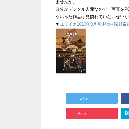
ませんが。
自分がデジタル人間なので、写真をP
ういった作品は見慣れていないせいか
▼
ユリイカ2010年3月号 特集=森村泰
Twitter
B
Pocket