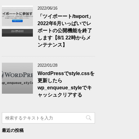
2022/06/16
「ツイポーート/twport」
2022年6月いっぱいでレ
ポートの公開機能を終了
します【8/1 22時からメ
ンテナンス】
2022/01/28
WordPressでstyle.cssを
更新したら
wp_enqueue_styleでキ
ャッシュクリアする
最近の投稿