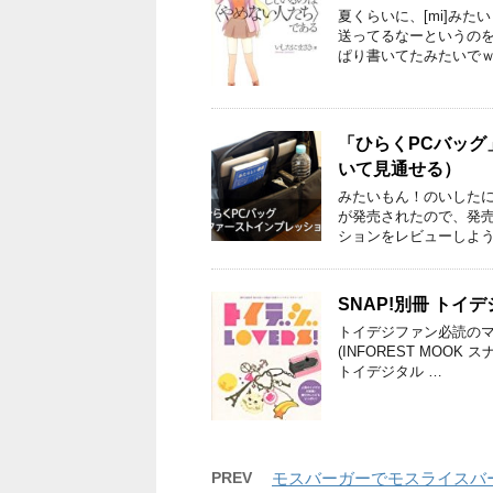
夏くらいに、[mi]みた
送ってるなーというの
ぱり書いてたみたいでｗ
「ひらくPCバッ
いて見通せる）
みたいもん！のいしたにまさ
が発売されたので、発
ションをレビューしよう
SNAP!別冊 トイデジ
トイデジファン必読のマニア
(INFOREST MOO
トイデジタル …
PREV
モスバーガーでモスライスバ