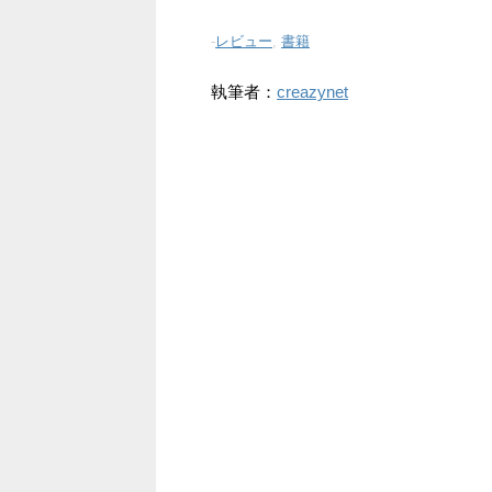
-
レビュー
,
書籍
執筆者：
creazynet