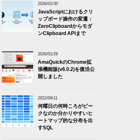
2026/01/30
JavaScriptにおけるクリ
ップボード操作の変遷：
ZeroClipboardからモダ
ンClipboard APIまで
2026/01/29
AmaQuickのChrome拡
張機能版(v6.0.2)を復活公
開しました
2022/08/11
何曜日の何時ころがピー
クなのか分かりやすいヒ
ートマップ的な分布を出
すSQL