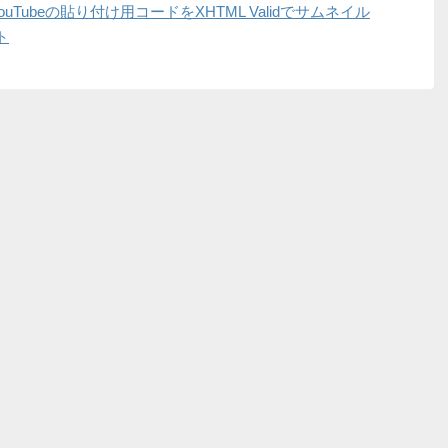
ed」YouTubeの貼り付け用コードをXHTML Validでサムネイル
ト