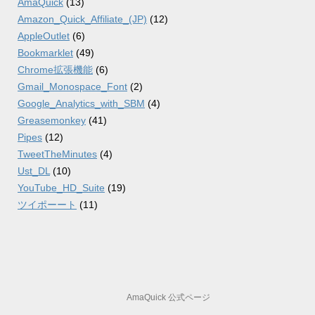
AmaQuick
(13)
Amazon_Quick_Affiliate_(JP)
(12)
AppleOutlet
(6)
Bookmarklet
(49)
Chrome拡張機能
(6)
Gmail_Monospace_Font
(2)
Google_Analytics_with_SBM
(4)
Greasemonkey
(41)
Pipes
(12)
TweetTheMinutes
(4)
Ust_DL
(10)
YouTube_HD_Suite
(19)
ツイポーート
(11)
AmaQuick 公式ページ