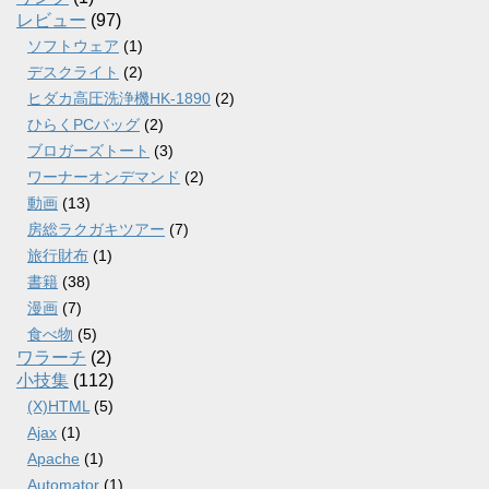
レビュー
(97)
ソフトウェア
(1)
デスクライト
(2)
ヒダカ高圧洗浄機HK-1890
(2)
ひらくPCバッグ
(2)
ブロガーズトート
(3)
ワーナーオンデマンド
(2)
動画
(13)
房総ラクガキツアー
(7)
旅行財布
(1)
書籍
(38)
漫画
(7)
食べ物
(5)
ワラーチ
(2)
小技集
(112)
(X)HTML
(5)
Ajax
(1)
Apache
(1)
Automator
(1)