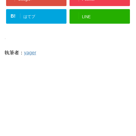
B!
はてブ
LINE
-
執筆者：
yager