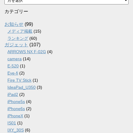
ー
カ
カテゴリー
イ
ブ
お知らせ
(99)
メディア掲載
(15)
ランキング
(60)
ガジェット
(107)
ARROWS NX F-02G
(4)
camera
(14)
E-520
(1)
Eye-fi
(2)
Fire TV Stick
(1)
IdeaPad_U350
(3)
iPad2
(2)
iPhone5s
(4)
iPhone6s
(2)
iPhoneX
(1)
IS01
(1)
IXY_30S
(6)