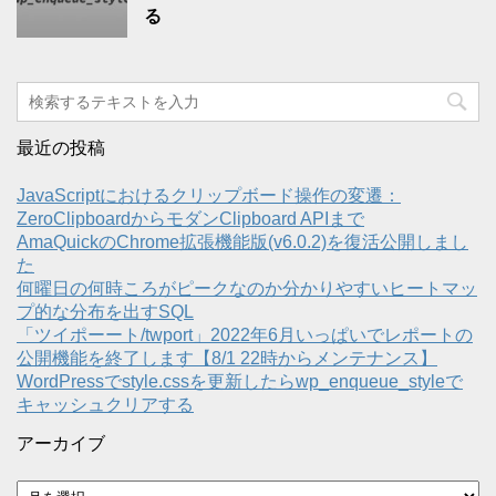
る
最近の投稿
JavaScriptにおけるクリップボード操作の変遷：
ZeroClipboardからモダンClipboard APIまで
AmaQuickのChrome拡張機能版(v6.0.2)を復活公開しまし
た
何曜日の何時ころがピークなのか分かりやすいヒートマッ
プ的な分布を出すSQL
「ツイポーート/twport」2022年6月いっぱいでレポートの
公開機能を終了します【8/1 22時からメンテナンス】
WordPressでstyle.cssを更新したらwp_enqueue_styleで
キャッシュクリアする
アーカイブ
ア