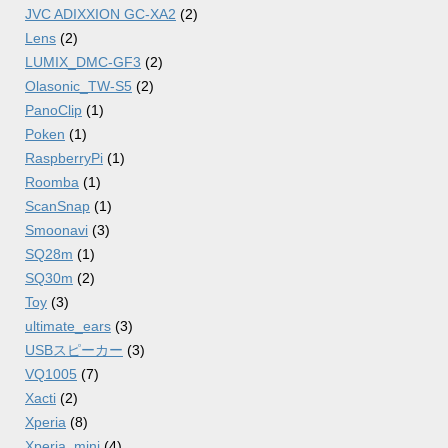
JVC ADIXXION GC-XA2
(2)
Lens
(2)
LUMIX_DMC-GF3
(2)
Olasonic_TW-S5
(2)
PanoClip
(1)
Poken
(1)
RaspberryPi
(1)
Roomba
(1)
ScanSnap
(1)
Smoonavi
(3)
SQ28m
(1)
SQ30m
(2)
Toy
(3)
ultimate_ears
(3)
USBスピーカー
(3)
VQ1005
(7)
Xacti
(2)
Xperia
(8)
Xperia_mini
(4)