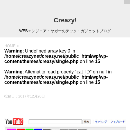
Creazy!
WEBエンジニア・ヤガーのテック・ガジェットブログ
HOME
>
Warning
: Undefined array key 0 in
/home/creazynet/creazy.net/public_html/wp/wp-
content/themes/creazy/single.php
on line
15
Warning
: Attempt to read property "cat_ID" on null in
/home/creazynet/creazy.net/public_html/wp/wp-
content/themes/creazy/single.php
on line
15
投稿日：
2017年12月20日