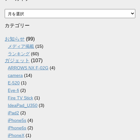
ア
ー
カ
カテゴリー
イ
ブ
お知らせ
(99)
メディア掲載
(15)
ランキング
(60)
ガジェット
(107)
ARROWS NX F-02G
(4)
camera
(14)
E-520
(1)
Eye-fi
(2)
Fire TV Stick
(1)
IdeaPad_U350
(3)
iPad2
(2)
iPhone5s
(4)
iPhone6s
(2)
iPhoneX
(1)