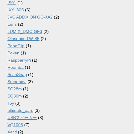
IS01
(1)
IXY_30S
(6)
JVC ADIXXION GC-XA2
(2)
Lens
(2)
LUMIX_DMC-GF3
(2)
Olasonic_TW-S5
(2)
PanoClip
(1)
Poken
(1)
RaspberryPi
(1)
Roomba
(1)
ScanSnap
(1)
Smoonavi
(3)
SQ28m
(1)
SQ30m
(2)
Toy
(3)
ultimate_ears
(3)
USBスピーカー
(3)
VQ1005
(7)
Xacti
(2)