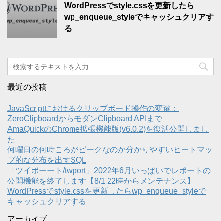
WordPressでstyle.cssを更新したら
wp_enqueue_styleでキャッシュクリアす
る
最近の投稿
JavaScriptにおけるクリップボード操作の変遷：
ZeroClipboardからモダンClipboard APIまで
AmaQuickのChrome拡張機能版(v6.0.2)を復活公開しまし
た
何曜日の何時ころがピークなのか分かりやすいヒートマッ
プ的な分布を出すSQL
「ツイポーート/twport」2022年6月いっぱいでレポートの
公開機能を終了します【8/1 22時からメンテナンス】
WordPressでstyle.cssを更新したらwp_enqueue_styleで
キャッシュクリアする
アーカイブ