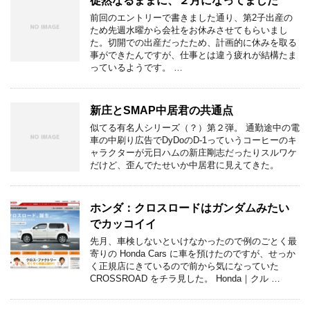
徒然なるままに、２月になってました
前回のエントリーで書きました通り、第2子出産の
ため先週水曜から会社をお休みさせてもらいまし
た。切開での出産だったため、計画的に休みを取る
事ができたんですが、仕事とは違う疲れが結構たま
っているようです。 …
新庄とSMAP中居君の共通点
似てる有名人シリーズ（？）第２弾。 通勤途中の電
車の中刷り広告でDyDoのD-1っていうコーヒーのキ
ャラクターが元日ハムの新庄剛志だったりスルワケ
だけど、歪んでたせいか中居君に見えてきた。
ホンダ：クロスロードはガンダムみたい
でカッコイイ
先月、車検しないといけなかったので例のごとく最
寄りの Honda Cars に車を預けたのですが、せっか
く正規店にきているので前から気になっていた
CROSSROAD をチラ見した。 Honda｜クル …