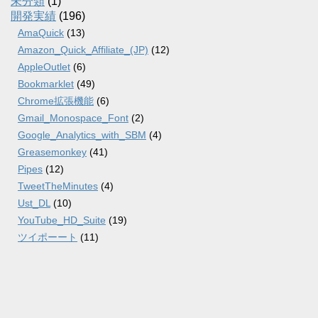
未分類
(1)
開発実績
(196)
AmaQuick
(13)
Amazon_Quick_Affiliate_(JP)
(12)
AppleOutlet
(6)
Bookmarklet
(49)
Chrome拡張機能
(6)
Gmail_Monospace_Font
(2)
Google_Analytics_with_SBM
(4)
Greasemonkey
(41)
Pipes
(12)
TweetTheMinutes
(4)
Ust_DL
(10)
YouTube_HD_Suite
(19)
ツイポーート
(11)