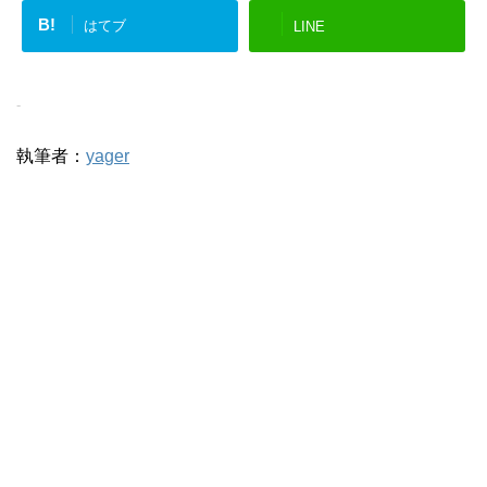
B!
はてブ
LINE
-
執筆者：
yager