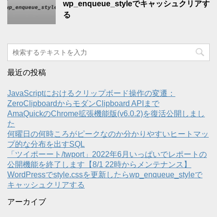
wp_enqueue_styleでキャッシュクリアす
る
最近の投稿
JavaScriptにおけるクリップボード操作の変遷：
ZeroClipboardからモダンClipboard APIまで
AmaQuickのChrome拡張機能版(v6.0.2)を復活公開しまし
た
何曜日の何時ころがピークなのか分かりやすいヒートマッ
プ的な分布を出すSQL
「ツイポーート/twport」2022年6月いっぱいでレポートの
公開機能を終了します【8/1 22時からメンテナンス】
WordPressでstyle.cssを更新したらwp_enqueue_styleで
キャッシュクリアする
アーカイブ