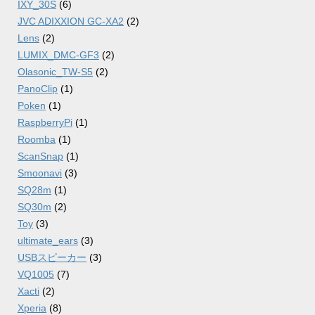
IXY_30S
(6)
JVC ADIXXION GC-XA2
(2)
Lens
(2)
LUMIX_DMC-GF3
(2)
Olasonic_TW-S5
(2)
PanoClip
(1)
Poken
(1)
RaspberryPi
(1)
Roomba
(1)
ScanSnap
(1)
Smoonavi
(3)
SQ28m
(1)
SQ30m
(2)
Toy
(3)
ultimate_ears
(3)
USBスピーカー
(3)
VQ1005
(7)
Xacti
(2)
Xperia
(8)