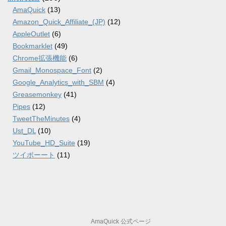
AmaQuick
(13)
Amazon_Quick_Affiliate_(JP)
(12)
AppleOutlet
(6)
Bookmarklet
(49)
Chrome拡張機能
(6)
Gmail_Monospace_Font
(2)
Google_Analytics_with_SBM
(4)
Greasemonkey
(41)
Pipes
(12)
TweetTheMinutes
(4)
Ust_DL
(10)
YouTube_HD_Suite
(19)
ツイポーート
(11)
AmaQuick 公式ページ