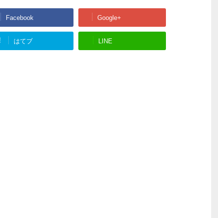
Facebook
Google+
!
はてブ
LINE