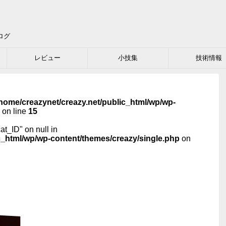
ログ
レビュー
小技集
技術情報
home/creazynet/creazy.net/public_html/wp/wp-
on line
15
cat_ID" on null in
c_html/wp/wp-content/themes/creazy/single.php
on