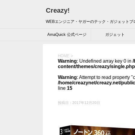
Creazy!
WEBエンジニア・ヤガーのテック・ガジェットブ
AmaQuick 公式ページ
ガジェット
HOME
>
Warning
: Undefined array key 0 in
/
content/themes/creazy/single.php
Warning
: Attempt to read property "
/home/creazynet/creazy.net/publi
line
15
投稿日：
2017年12月20日