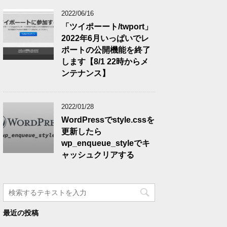
2022/06/16
「ツイポーート/twport」
2022年6月いっぱいでレ
ポートの公開機能を終了
します【8/1 22時からメ
ンテナンス】
2022/01/28
WordPressでstyle.cssを
更新したら
wp_enqueue_styleでキ
ャッシュクリアする
最近の投稿