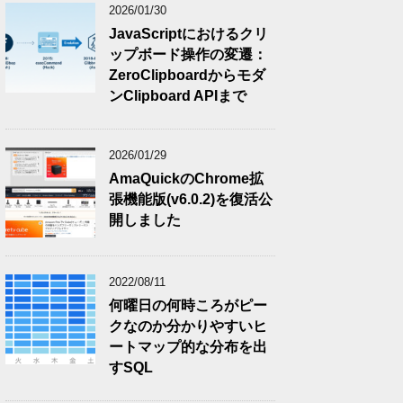
2026/01/30
JavaScriptにおけるクリ
ップボード操作の変遷：
ZeroClipboardからモダ
ンClipboard APIまで
2026/01/29
AmaQuickのChrome拡
張機能版(v6.0.2)を復活公
開しました
2022/08/11
何曜日の何時ころがピー
クなのか分かりやすいヒ
ートマップ的な分布を出
すSQL