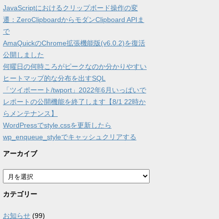
JavaScriptにおけるクリップボード操作の変
遷：ZeroClipboardからモダンClipboard APIま
で
AmaQuickのChrome拡張機能版(v6.0.2)を復活
公開しました
何曜日の何時ころがピークなのか分かりやすい
ヒートマップ的な分布を出すSQL
「ツイポーート/twport」2022年6月いっぱいで
レポートの公開機能を終了します【8/1 22時か
らメンテナンス】
WordPressでstyle.cssを更新したら
wp_enqueue_styleでキャッシュクリアする
アーカイブ
ア
ー
カ
カテゴリー
イ
ブ
お知らせ
(99)