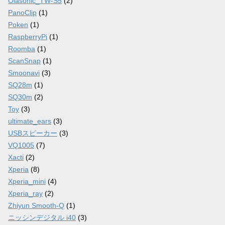
Olasonic_TW-S5
(2)
PanoClip
(1)
Poken
(1)
RaspberryPi
(1)
Roomba
(1)
ScanSnap
(1)
Smoonavi
(3)
SQ28m
(1)
SQ30m
(2)
Toy
(3)
ultimate_ears
(3)
USBスピーカー
(3)
VQ1005
(7)
Xacti
(2)
Xperia
(8)
Xperia_mini
(4)
Xperia_ray
(2)
Zhiyun Smooth-Q
(1)
ニッシンデジタル i40
(3)