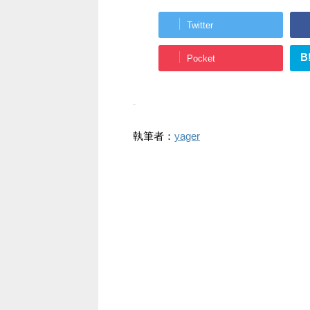
Twitter
B
Pocket
-
執筆者：
yager