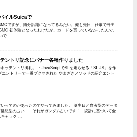
バイルSuicaで
ASMOですが、随分話題になってるみたい。俺も先日、仕事で外出
ASMO 初体験となったわけだが、カードを買っていなかったんで、
aで …
ホッテントリ記念にバナー各種作りました
テントリ御礼。 ・JavaScriptでSLを走らせる「SL.JS」を作
グエントリーで一番ブクマされた やまざきメソッドの紹介エント
ダム占いってのがあったのでやってみました。 誕生日と血液型のデータ
宙世紀型の占い……それがガンダム占いです！ 統計に基づいて全
ムキャラク …