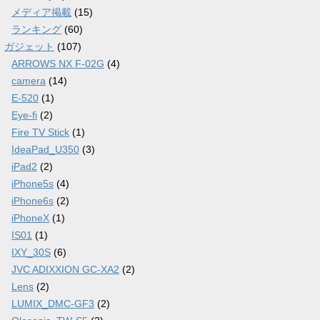
メディア掲載
(15)
ランキング
(60)
ガジェット
(107)
ARROWS NX F-02G
(4)
camera
(14)
E-520
(1)
Eye-fi
(2)
Fire TV Stick
(1)
IdeaPad_U350
(3)
iPad2
(2)
iPhone5s
(4)
iPhone6s
(2)
iPhoneX
(1)
IS01
(1)
IXY_30S
(6)
JVC ADIXXION GC-XA2
(2)
Lens
(2)
LUMIX_DMC-GF3
(2)