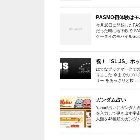
PASMO初体験はモ
今月18日に開始したP
だった時に地下鉄で P
ケータイのモバイルSuic
祝！「SL.JS」
はてなブックマークでのホッ
りました 今までのブロ
リー をあっさりと抜 …
ガンダム占い
Yahoo!占いにガン
を入力して導き出す宇
人類を48種類のガンダ