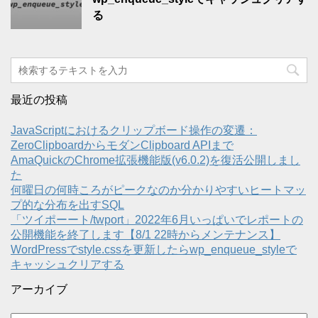
る
最近の投稿
JavaScriptにおけるクリップボード操作の変遷：
ZeroClipboardからモダンClipboard APIまで
AmaQuickのChrome拡張機能版(v6.0.2)を復活公開しまし
た
何曜日の何時ころがピークなのか分かりやすいヒートマッ
プ的な分布を出すSQL
「ツイポーート/twport」2022年6月いっぱいでレポートの
公開機能を終了します【8/1 22時からメンテナンス】
WordPressでstyle.cssを更新したらwp_enqueue_styleで
キャッシュクリアする
アーカイブ