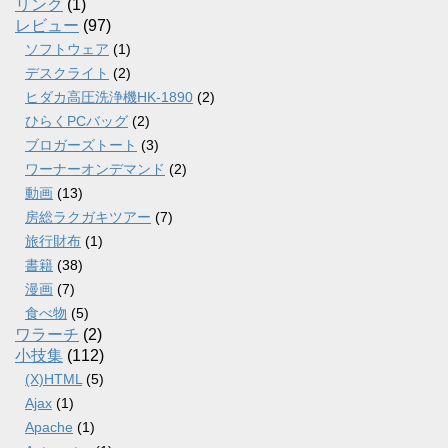
リンク
(1)
レビュー
(97)
ソフトウェア
(1)
デスクライト
(2)
ヒダカ高圧洗浄機HK-1890
(2)
ひらくPCバッグ
(2)
ブロガーズトート
(3)
ワーナーオンデマンド
(2)
動画
(13)
房総ラクガキツアー
(7)
旅行財布
(1)
書籍
(38)
漫画
(7)
食べ物
(5)
ワラーチ
(2)
小技集
(112)
(X)HTML
(5)
Ajax
(1)
Apache
(1)