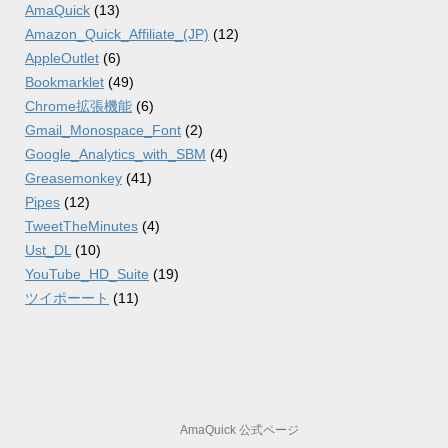
AmaQuick
(13)
Amazon_Quick_Affiliate_(JP)
(12)
AppleOutlet
(6)
Bookmarklet
(49)
Chrome拡張機能
(6)
Gmail_Monospace_Font
(2)
Google_Analytics_with_SBM
(4)
Greasemonkey
(41)
Pipes
(12)
TweetTheMinutes
(4)
Ust_DL
(10)
YouTube_HD_Suite
(19)
ツイポーート
(11)
AmaQuick 公式ページ