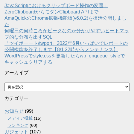
JavaScriptにおけるクリップボード操作の変遷：
ZeroClipboardからモダンClipboard APIまで
AmaQuickのChrome拡張機能版(v6.0.2)を復活公開しまし
た
何曜日の何時ころがピークなのか分かりやすいヒートマッ
プ的な分布を出すSQL
「ツイポーート/twport」2022年6月いっぱいでレポートの
公開機能を終了します【8/1 22時からメンテナンス】
WordPressでstyle.cssを更新したらwp_enqueue_styleで
キャッシュクリアする
アーカイブ
ア
ー
カ
カテゴリー
イ
ブ
お知らせ
(99)
メディア掲載
(15)
ランキング
(60)
ガジェット
(107)