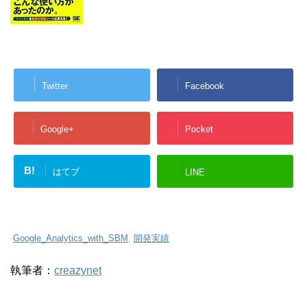
Twitter
Facebook
Google+
Pocket
B!
はてブ
LINE
-
Google_Analytics_with_SBM
,
開発実績
執筆者：
creazynet