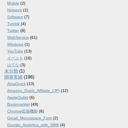
Mobile
(2)
Network
(1)
Software
(7)
Tumblr
(4)
Twitter
(8)
WebService
(61)
Windows
(1)
YouTube
(13)
イベント
(16)
はてな
(3)
未分類
(1)
開発実績
(196)
AmaQuick
(13)
Amazon_Quick_Affiliate_(JP)
(12)
AppleOutlet
(6)
Bookmarklet
(49)
Chrome拡張機能
(6)
Gmail_Monospace_Font
(2)
Google_Analytics_with_SBM
(4)