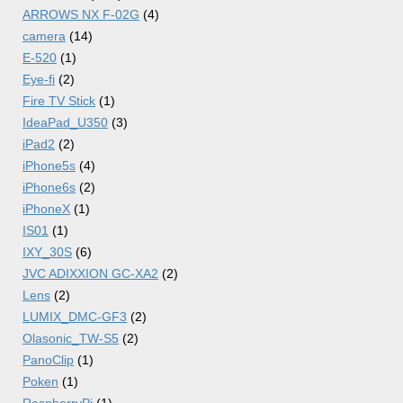
ARROWS NX F-02G
(4)
camera
(14)
E-520
(1)
Eye-fi
(2)
Fire TV Stick
(1)
IdeaPad_U350
(3)
iPad2
(2)
iPhone5s
(4)
iPhone6s
(2)
iPhoneX
(1)
IS01
(1)
IXY_30S
(6)
JVC ADIXXION GC-XA2
(2)
Lens
(2)
LUMIX_DMC-GF3
(2)
Olasonic_TW-S5
(2)
PanoClip
(1)
Poken
(1)