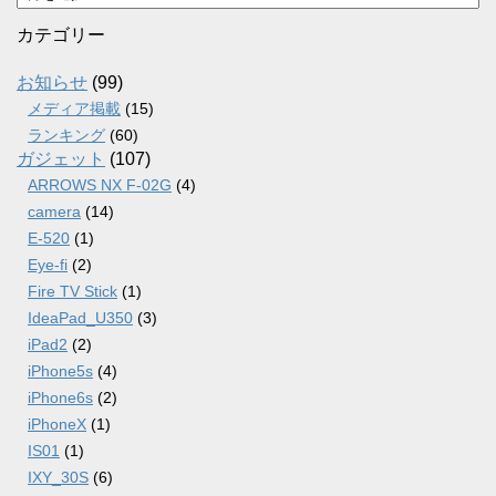
ー
カ
カテゴリー
イ
ブ
お知らせ
(99)
メディア掲載
(15)
ランキング
(60)
ガジェット
(107)
ARROWS NX F-02G
(4)
camera
(14)
E-520
(1)
Eye-fi
(2)
Fire TV Stick
(1)
IdeaPad_U350
(3)
iPad2
(2)
iPhone5s
(4)
iPhone6s
(2)
iPhoneX
(1)
IS01
(1)
IXY_30S
(6)