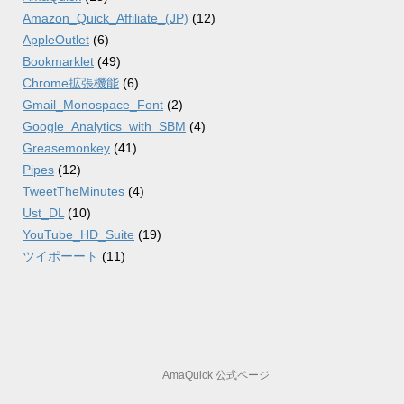
Amazon_Quick_Affiliate_(JP)
(12)
AppleOutlet
(6)
Bookmarklet
(49)
Chrome拡張機能
(6)
Gmail_Monospace_Font
(2)
Google_Analytics_with_SBM
(4)
Greasemonkey
(41)
Pipes
(12)
TweetTheMinutes
(4)
Ust_DL
(10)
YouTube_HD_Suite
(19)
ツイポーート
(11)
AmaQuick 公式ページ