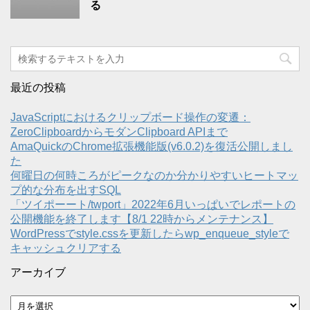
る
最近の投稿
JavaScriptにおけるクリップボード操作の変遷：
ZeroClipboardからモダンClipboard APIまで
AmaQuickのChrome拡張機能版(v6.0.2)を復活公開しまし
た
何曜日の何時ころがピークなのか分かりやすいヒートマッ
プ的な分布を出すSQL
「ツイポーート/twport」2022年6月いっぱいでレポートの
公開機能を終了します【8/1 22時からメンテナンス】
WordPressでstyle.cssを更新したらwp_enqueue_styleで
キャッシュクリアする
アーカイブ
ア