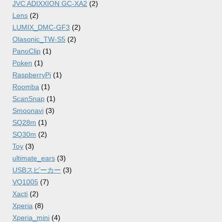
JVC ADIXXION GC-XA2
(2)
Lens
(2)
LUMIX_DMC-GF3
(2)
Olasonic_TW-S5
(2)
PanoClip
(1)
Poken
(1)
RaspberryPi
(1)
Roomba
(1)
ScanSnap
(1)
Smoonavi
(3)
SQ28m
(1)
SQ30m
(2)
Toy
(3)
ultimate_ears
(3)
USBスピーカー
(3)
VQ1005
(7)
Xacti
(2)
Xperia
(8)
Xperia_mini
(4)