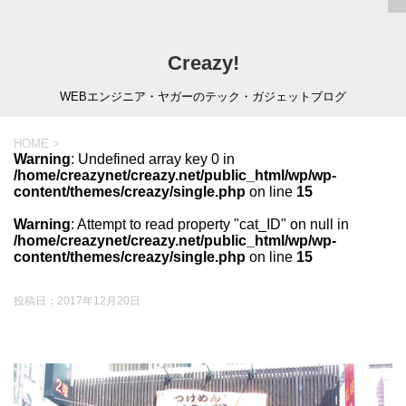
Creazy!
WEBエンジニア・ヤガーのテック・ガジェットブログ
HOME
>
Warning
: Undefined array key 0 in
/home/creazynet/creazy.net/public_html/wp/wp-
content/themes/creazy/single.php
on line
15
Warning
: Attempt to read property "cat_ID" on null in
/home/creazynet/creazy.net/public_html/wp/wp-
content/themes/creazy/single.php
on line
15
投稿日：
2017年12月20日