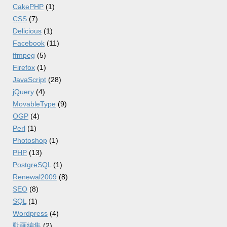
CakePHP
(1)
CSS
(7)
Delicious
(1)
Facebook
(11)
ffmpeg
(5)
Firefox
(1)
JavaScript
(28)
jQuery
(4)
MovableType
(9)
OGP
(4)
Perl
(1)
Photoshop
(1)
PHP
(13)
PostgreSQL
(1)
Renewal2009
(8)
SEO
(8)
SQL
(1)
Wordpress
(4)
動画編集
(2)