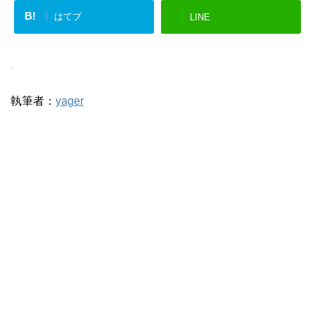
B!
はてブ
LINE
-
執筆者：
yager