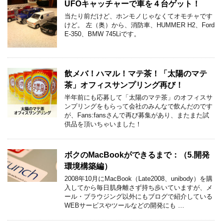
UFOキャッチャーで車を４台ゲット！
当たり前だけど、ホンモノじゃなくてオモチャです
けど。 左（奥）から、消防車、HUMMER H2、Ford
E-350、BMW 745Liです。
飲メバ！ハマル！マテ茶！「太陽のマテ
茶」オフィスサンプリング再び！
半年前にも応募して「太陽のマテ茶」のオフィスサ
ンプリングをもらって会社のみんなで飲んだのです
が、Fans:fansさんで再び募集があり、またまた試
供品を頂いちゃいました！
ボクのMacBookができるまで：（5.開発
環境構築編）
2008年10月にMacBook（Late2008、unibody）を購
入してから毎日肌身離さず持ち歩いていますが、メ
ール・ブラウジング以外にもブログで紹介している
WEBサービスやツールなどの開発にも …