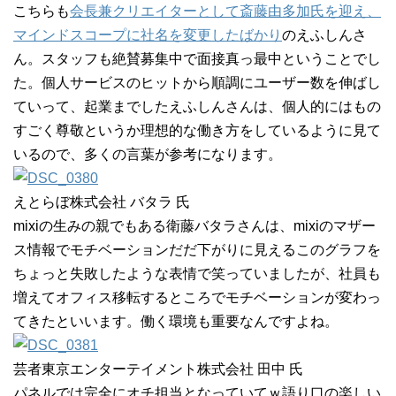
こちらも
会長兼クリエイターとして斎藤由多加氏を迎え、
マインドスコープに社名を変更したばかり
のえふしんさ
ん。スタッフも絶賛募集中で面接真っ最中ということでし
た。個人サービスのヒットから順調にユーザー数を伸ばし
ていって、起業までしたえふしんさんは、個人的にはもの
すごく尊敬というか理想的な働き方をしているように見て
いるので、多くの言葉が参考になります。
えとらぼ株式会社 バタラ 氏
mixiの生みの親でもある衛藤バタラさんは、mixiのマザー
ス情報でモチベーションだだ下がりに見えるこのグラフを
ちょっと失敗したような表情で笑っていましたが、社員も
増えてオフィス移転するところでモチベーションが変わっ
てきたといいます。働く環境も重要なんですよね。
芸者東京エンターテイメント株式会社 田中 氏
パネルでは完全にオチ担当となっていてｗ語り口の楽しい