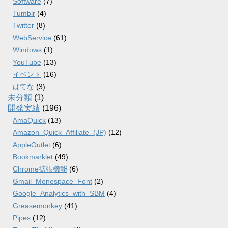
Software
(7)
Tumblr
(4)
Twitter
(8)
WebService
(61)
Windows
(1)
YouTube
(13)
イベント
(16)
はてな
(3)
未分類
(1)
開発実績
(196)
AmaQuick
(13)
Amazon_Quick_Affiliate_(JP)
(12)
AppleOutlet
(6)
Bookmarklet
(49)
Chrome拡張機能
(6)
Gmail_Monospace_Font
(2)
Google_Analytics_with_SBM
(4)
Greasemonkey
(41)
Pipes
(12)