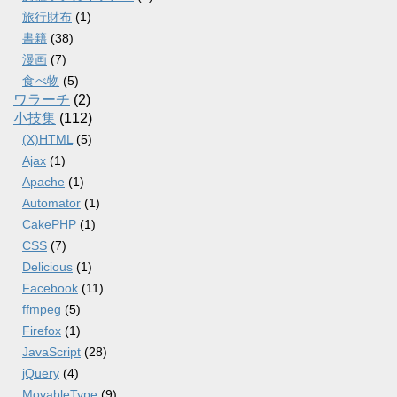
旅行財布
(1)
書籍
(38)
漫画
(7)
食べ物
(5)
ワラーチ
(2)
小技集
(112)
(X)HTML
(5)
Ajax
(1)
Apache
(1)
Automator
(1)
CakePHP
(1)
CSS
(7)
Delicious
(1)
Facebook
(11)
ffmpeg
(5)
Firefox
(1)
JavaScript
(28)
jQuery
(4)
MovableType
(9)