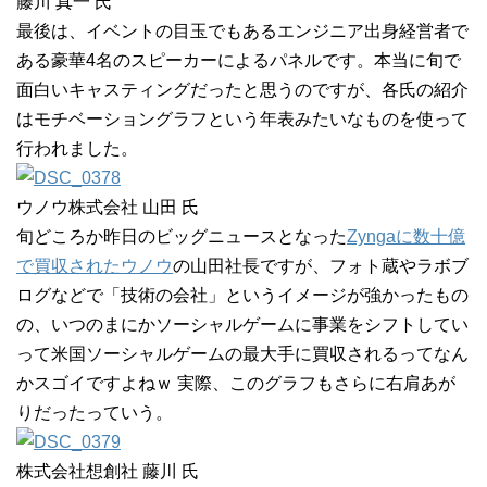
藤川 真一 氏
最後は、イベントの目玉でもあるエンジニア出身経営者で
ある豪華4名のスピーカーによるパネルです。本当に旬で
面白いキャスティングだったと思うのですが、各氏の紹介
はモチベーショングラフという年表みたいなものを使って
行われました。
ウノウ株式会社 山田 氏
旬どころか昨日のビッグニュースとなった
Zyngaに数十億
で買収されたウノウ
の山田社長ですが、フォト蔵やラボブ
ログなどで「技術の会社」というイメージが強かったもの
の、いつのまにかソーシャルゲームに事業をシフトしてい
って米国ソーシャルゲームの最大手に買収されるってなん
かスゴイですよねｗ 実際、このグラフもさらに右肩あが
りだったっていう。
株式会社想創社 藤川 氏