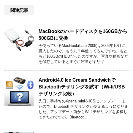
関連記事
MacBookのハードディスクを160GBから
500GBに交換
今使っているMacBook(Late 2008)は2008年10月に
購入したので、もう丸２年使ってるんですね。もと
もと160GBのHDDだったのですが、写真や動画など
を保存しているとすぐに容量がギリギ …
Android4.0 Ice Cream Sandwichで
Bluetoothテザリングを試す（Wi-fi/USB
テザリング比較）
先日、手持ちのXperia miniをICSにアップデートし
たので、Bluetoothテザリングが使えるようになりま
した。アップデート前からWi-fiテザリングを多様し
てきたのですが、Bluetoot …