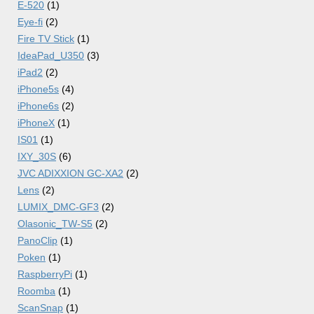
E-520
(1)
Eye-fi
(2)
Fire TV Stick
(1)
IdeaPad_U350
(3)
iPad2
(2)
iPhone5s
(4)
iPhone6s
(2)
iPhoneX
(1)
IS01
(1)
IXY_30S
(6)
JVC ADIXXION GC-XA2
(2)
Lens
(2)
LUMIX_DMC-GF3
(2)
Olasonic_TW-S5
(2)
PanoClip
(1)
Poken
(1)
RaspberryPi
(1)
Roomba
(1)
ScanSnap
(1)