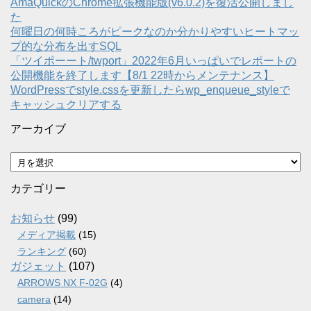
AmaQuickのChrome拡張機能版(v6.0.2)を復活公開しまし
た
何曜日の何時ころがピークなのか分かりやすいヒートマッ
プ的な分布を出すSQL
「ツイポーート/twport」2022年6月いっぱいでレポートの
公開機能を終了します【8/1 22時からメンテナンス】
WordPressでstyle.cssを更新したらwp_enqueue_styleで
キャッシュクリアする
アーカイブ
ア
ー
カ
カテゴリー
イ
ブ
お知らせ
(99)
メディア掲載
(15)
ランキング
(60)
ガジェット
(107)
ARROWS NX F-02G
(4)
camera
(14)