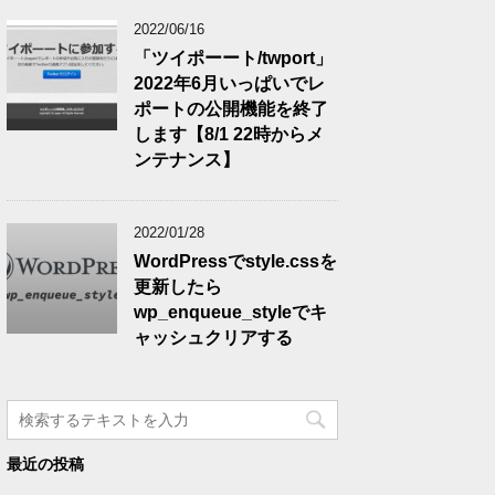
2022/06/16
「ツイポーート/twport」
2022年6月いっぱいでレ
ポートの公開機能を終了
します【8/1 22時からメ
ンテナンス】
2022/01/28
WordPressでstyle.cssを
更新したら
wp_enqueue_styleでキ
ャッシュクリアする
最近の投稿