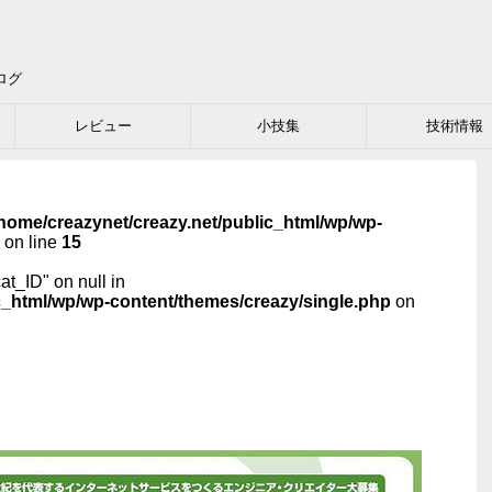
ログ
レビュー
小技集
技術情報
home/creazynet/creazy.net/public_html/wp/wp-
on line
15
cat_ID" on null in
c_html/wp/wp-content/themes/creazy/single.php
on