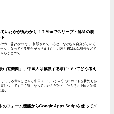
いていたかが丸わかり！？Macでスリープ・解除の履
ンド
ヤガー@yagerです。 忙殺されていると、なかなか自分がどのく
からなくなってくる場合がありますが、月末月初は勤怠報告などで
がらまとめて …
石景山遊楽園」、中国人は模倣する事についてどう考え
e に直リンしてくる輩がほとんど中国人っていう自分的にホットな状況もあ
る事についてすごく気になっていたんだけど、そもそも中国人は模
識が …
トのフォーム機能からGoogle Apps Scriptを使ってメ