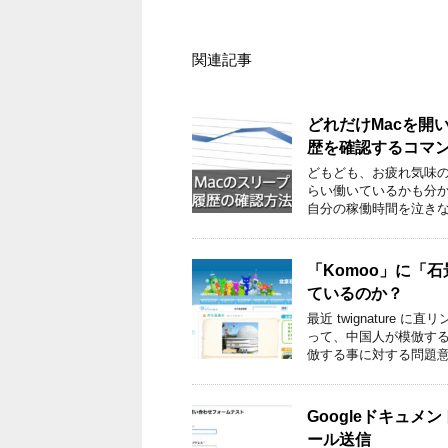
関連記事
どれだけMacを開
歴を確認するコマ
どもども、お疲れ気味の
らい働いているかも分
自分の稼働時間を泣きな
「Komoo」に「
ているのか？
最近 twignatur
って、中国人が模倣す
倣する事に対する問題意
Googleドキュメン
ール送信