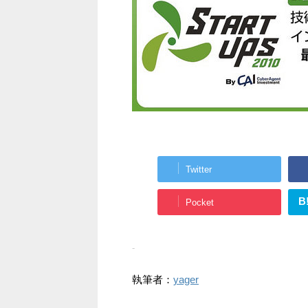
Twitter
B
Pocket
-
執筆者：
yager