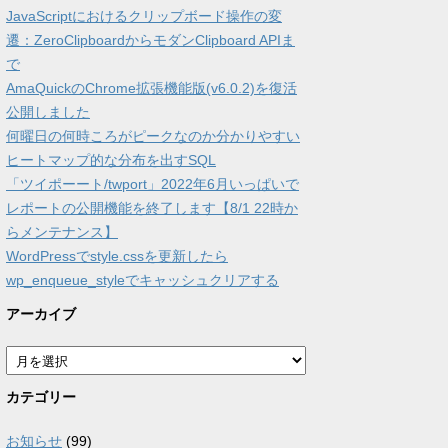
JavaScriptにおけるクリップボード操作の変
遷：ZeroClipboardからモダンClipboard APIま
で
AmaQuickのChrome拡張機能版(v6.0.2)を復活
公開しました
何曜日の何時ころがピークなのか分かりやすい
ヒートマップ的な分布を出すSQL
「ツイポーート/twport」2022年6月いっぱいで
レポートの公開機能を終了します【8/1 22時か
らメンテナンス】
WordPressでstyle.cssを更新したら
wp_enqueue_styleでキャッシュクリアする
アーカイブ
ア
ー
カ
カテゴリー
イ
ブ
お知らせ
(99)