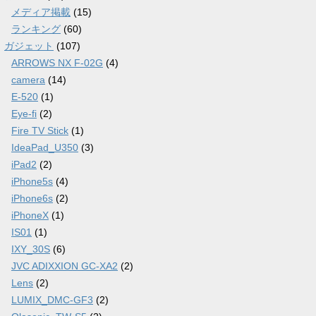
メディア掲載
(15)
ランキング
(60)
ガジェット
(107)
ARROWS NX F-02G
(4)
camera
(14)
E-520
(1)
Eye-fi
(2)
Fire TV Stick
(1)
IdeaPad_U350
(3)
iPad2
(2)
iPhone5s
(4)
iPhone6s
(2)
iPhoneX
(1)
IS01
(1)
IXY_30S
(6)
JVC ADIXXION GC-XA2
(2)
Lens
(2)
LUMIX_DMC-GF3
(2)