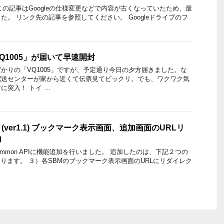
記】 この記事はGoogleの仕様変更などで内容が古くなっていたため、最
。 リンク先の記事を参照してください。 Googleドライブのフ
Q1005」が届いて早速開封
かりの「VQ1005」ですが、予定通り今日の夕方届きました。な
配送センターが家から近くて伝票見てビックリ。でも、ワクワク気
に突入！ トイ …
PI (ver1.1) ブックマーク表示画面、追加画面のURLリ
加
ommon APIに機能追加を行いました。 追加したのは、下記２つの
なります。 ３）各SBMのブックマーク表示画面のURLにリダイレク