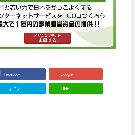
Facebook
Google+
!
はてブ
LINE