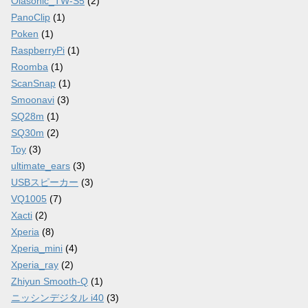
Olasonic_TW-S5
(2)
PanoClip
(1)
Poken
(1)
RaspberryPi
(1)
Roomba
(1)
ScanSnap
(1)
Smoonavi
(3)
SQ28m
(1)
SQ30m
(2)
Toy
(3)
ultimate_ears
(3)
USBスピーカー
(3)
VQ1005
(7)
Xacti
(2)
Xperia
(8)
Xperia_mini
(4)
Xperia_ray
(2)
Zhiyun Smooth-Q
(1)
ニッシンデジタル i40
(3)