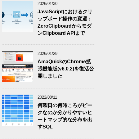
2026/01/30
JavaScriptにおけるクリ
ップボード操作の変遷：
ZeroClipboardからモダ
ンClipboard APIまで
2026/01/29
AmaQuickのChrome拡
張機能版(v6.0.2)を復活公
開しました
2022/08/11
何曜日の何時ころがピー
クなのか分かりやすいヒ
ートマップ的な分布を出
すSQL