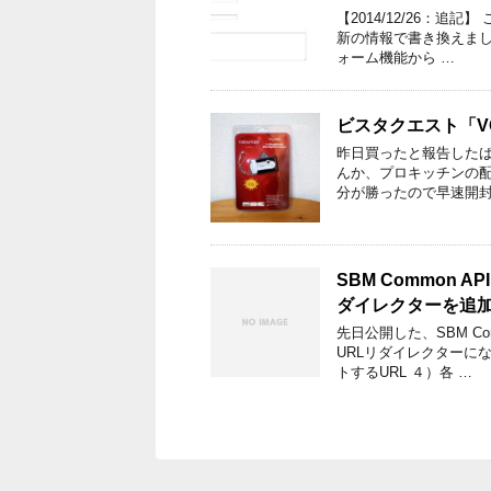
【2014/12/26：追
新の情報で書き換えました
ォーム機能から …
ビスタクエスト「V
昨日買ったと報告したば
んか、プロキッチンの
分が勝ったので早速開封
SBM Common A
ダイレクターを追
先日公開した、SBM C
URLリダイレクターに
トするURL ４）各 …