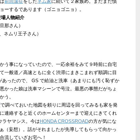
は
前回遠征
をした
ネム家
に続いて２家族め。まだまだ慣
ョーするであります（ゴニョゴニョ）。
登場人物紹介
旦那さん）
ん、ネムリ王子さん）
かう事になっていたので、一応余裕をみて９時前に自宅
て一般道／高速ともに全く渋滞にまきこまれず順調に目
間があったので、 GS で給油と洗車（あまりにも汚く恥ずか
悪かった娘は洗車マシーンで号泣。最悪の事態だがちょ
かう。
プ
で調べておいた地図を頼りに周辺を回ってみるも家を発
に連絡すると近くのホームセンターまで迎えにきてくれ
ウラヤマシス。今は
HONDA CROSSROAD
の方が気にな
いなぁ（妄想）。話がそれましたが先導してもらって向かっ
合流していざお宅へ！