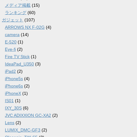
メディア掲載
(15)
ランキング
(60)
ガジェット
(107)
ARROWS NX F-02G
(4)
camera
(14)
E-520
(1)
Eye-fi
(2)
Fire TV Stick
(1)
IdeaPad_U350
(3)
iPad2
(2)
iPhone5s
(4)
iPhone6s
(2)
iPhoneX
(1)
IS01
(1)
IXY_30S
(6)
JVC ADIXXION GC-XA2
(2)
Lens
(2)
LUMIX_DMC-GF3
(2)