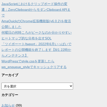
JavaScriptにおけるクリップボード操作の変
遷：ZeroClipboardからモダンClipboard APIま
で
AmaQuickのChrome拡張機能版(v6.0.2)を復活
公開しました
何曜日の何時ころがピークなのか分かりやすい
ヒートマップ的な分布を出すSQL
「ツイポーート/twport」2022年6月いっぱいで
レポートの公開機能を終了します【8/1 22時か
らメンテナンス】
WordPressでstyle.cssを更新したら
wp_enqueue_styleでキャッシュクリアする
アーカイブ
ア
ー
カ
カテゴリー
イ
ブ
お知らせ
(99)