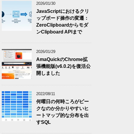
2026/01/30
JavaScriptにおけるクリ
ップボード操作の変遷：
ZeroClipboardからモダ
ンClipboard APIまで
2026/01/29
AmaQuickのChrome拡
張機能版(v6.0.2)を復活公
開しました
2022/08/11
何曜日の何時ころがピー
クなのか分かりやすいヒ
ートマップ的な分布を出
すSQL