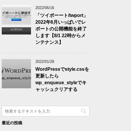
2022/06/16
「ツイポーート/twport」
2022年6月いっぱいでレ
ポートの公開機能を終了
します【8/1 22時からメ
ンテナンス】
2022/01/28
WordPressでstyle.cssを
更新したら
wp_enqueue_styleでキ
ャッシュクリアする
最近の投稿