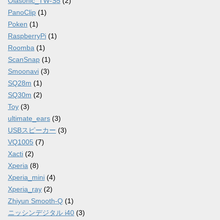
Olasonic_TW-S5
(2)
PanoClip
(1)
Poken
(1)
RaspberryPi
(1)
Roomba
(1)
ScanSnap
(1)
Smoonavi
(3)
SQ28m
(1)
SQ30m
(2)
Toy
(3)
ultimate_ears
(3)
USBスピーカー
(3)
VQ1005
(7)
Xacti
(2)
Xperia
(8)
Xperia_mini
(4)
Xperia_ray
(2)
Zhiyun Smooth-Q
(1)
ニッシンデジタル i40
(3)