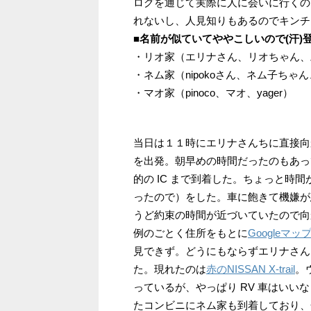
ログを通じて実際に人に会いに行くの
れないし、人見知りもあるのでキンチ
■名前が似ていてややこしいので(汗)
・リオ家（エリナさん、リオちゃん、
・ネム家（nipokoさん、ネム子ちゃ
・マオ家（pinoco、マオ、yager）
当日は１１時にエリナさんちに直接向
を出発。朝早めの時間だったのもあっ
的の IC まで到着した。ちょっと時
ったので）をした。車に飽きて機嫌が
うど約束の時間が近づいていたので向
例のごとく住所をもとに
Googleマッ
見できず。どうにもならずエリナさん
た。現れたのは
赤のNISSAN X-trail
。
っているが、やっぱり RV 車はい
たコンビニにネム家も到着しており、