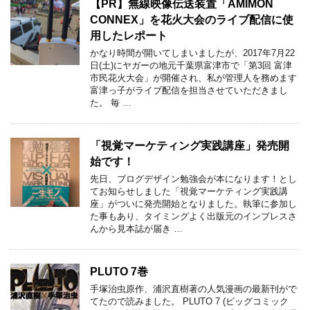
【PR】無線映像伝送装置「AMIMON
CONNEX」を花火大会のライブ配信に使
用したレポート
かなり時間が開いてしまいましたが、2017年7月22
日(土)にヤガーの地元千葉県富津市で「第3回 富津
市民花火大会」が開催され、私が管理人を務めます
富津っ子がライブ配信を担当させていただきまし
た。 毎 …
「視覚マーケティング実践講座」発売開
始です！
先日、ブログデザイン勉強会が本になります！とし
てお知らせしました「視覚マーケティング実践講
座」がついに発売開始となりました。執筆に参加し
た事もあり、タイミングよく出版元のインプレスさ
んから見本誌が届き …
PLUTO 7巻
手塚治虫原作、浦沢直樹著の人気漫画の最新刊がで
てたので読みました。 PLUTO 7 (ビッグコミック