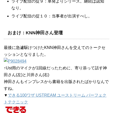
ライブ配信の掟９：単発よりシリーズ。継続は認知
なり。
ライブ配信の掟１０：当事者が出演すべし。
おまけ：KNN神田さん登壇
最後に急遽駆けつけたKNN神田さんを交えてのトークセ
ッションとなりました。
↑Ust用のマイクが1回線だったために、寄り添って話す神
田さん(左)と川井さん(右)
神田さんもインプレスから書籍を出版されたばかりなんで
すね。
▼
できる100ワザ USTREAM ユーストリーム パーフェク
トテクニック