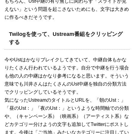
もちろん、Ust中継の有り無しに関わらず「スライドが見
えない」という問題を起こさないためにも、文字は大きめ
に作るべきだそうです。
Twilogを使って、Ustream番組をクリッピング
する
今やUstはかなりブレイクしてきていて、中継自体もかな
りたくさん行われているようです。自分で中継を行う場合
も他の人の中継はかなり参考になると思います。そういう
意味でも川井さんはたくさんのUst中継を独自の分類方法
でクリッピングしているそうです。
気になったUstreamのタイトルとURLを、「朝のUst：」
「昼のUst：」「夜のUst：」というような時間軸での分類
や、（キャンペーン系）（映画系）（アーティスト系）な
どカテゴリー分けようの文字も追加してTwitterにポストし
ます。今後は「ご当地」みたいなカテゴリーに注目してい