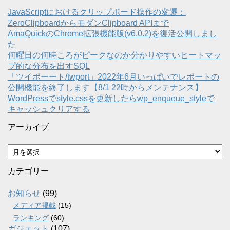
JavaScriptにおけるクリップボード操作の変遷：
ZeroClipboardからモダンClipboard APIまで
AmaQuickのChrome拡張機能版(v6.0.2)を復活公開しまし
た
何曜日の何時ころがピークなのか分かりやすいヒートマッ
プ的な分布を出すSQL
「ツイポーート/twport」2022年6月いっぱいでレポートの
公開機能を終了します【8/1 22時からメンテナンス】
WordPressでstyle.cssを更新したらwp_enqueue_styleで
キャッシュクリアする
アーカイブ
ア
ー
カ
カテゴリー
イ
ブ
お知らせ
(99)
メディア掲載
(15)
ランキング
(60)
ガジェット
(107)