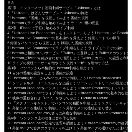
目次

第1章　インターネット動画中継サービス「Ustream」とは

1 「Ustream」はどんなサービス？ Ustreamの特徴

2 Ustreamの「番組」を視聴してみよう 番組の視聴

3 Ustreamでライブ中継を始めてみよう ライブ中継の用意

第2章　iPhoneで手軽に始めるライブ中継

4 「Ustream Live Broadcaster」をインストールしよう Ustream Live Broad
5 Ustream Live Broadcasterの基本操作を覚えよう 録画モードでの操作

6 録画をパソコンから視聴しよう 録画した番組の視聴

7 Ustream Live Broadcasterでライブ中継をしよう ライブモードでの操作

8 Ustreamと相性のいいサービス「Twitter」に登録しよう Twitterアカウントの
9 UstreamとTwitterを組み合わせて活用しよう Twitterアカウントの設定と利用

10 ライブの視聴ユーザーを増やそう 視聴ユーザーを増やす方法

第3章　パソコンから本格的なUstream中継を目指そう

11 自分の番組の設定をしよう 番組の設定

12 UstreamのサイトからWebカメラで中継しよう Ustream Broadcaster

13 ソーシャルストリームでみんなと話そう ソーシャルストリームの設定と利用
14 Ustream Producerをインストールしよう Ustream Producerのインストール

15 Ustream Producerでライブ中継をしよう Ustream Producerの基本的な使い
16 映像の重ね合わせ「PinP」をやってみよう Picture in Picture

17 「スクリーンキャスト」でパソコンの画面を中継しよう スクリーンキャスト
18 外部カメラを接続して中継しよう 外部カメラの接続と切り替え

19 Ustream Producer Proでさらに高度な中継をしよう Ustream Producer Pr
第4章　ワンランク上の映像と音を作る技術

20 Ustream Producerの設定で画質を調整しよう Ustream Producerでの画質設
21 外部マイクで音声のクオリティを上げよう 外部マイクの選びかたと使いかた