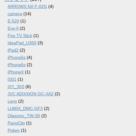
ARROWS NX F-02G
(4)
camera
(14)
E-520
(1)
Eye-fi
(2)
Fire TV Stick
(1)
IdeaPad_U350
(3)
iPad2
(2)
iPhone5s
(4)
iPhone6s
(2)
iPhoneX
(1)
IS01
(1)
IXY_30S
(6)
JVC ADIXXION GC-XA2
(2)
Lens
(2)
LUMIX_DMC-GF3
(2)
Olasonic_TW-S5
(2)
PanoClip
(1)
Poken
(1)