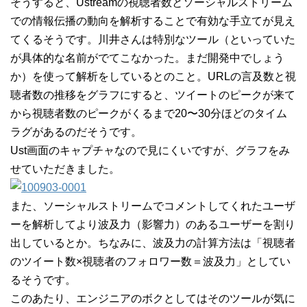
そうすると、Ustreamの視聴者数とソーシャルストリーム
での情報伝播の動向を解析することで有効な手立てが見え
てくるそうです。川井さんは特別なツール（といっていた
が具体的な名前がでてこなかった。まだ開発中でしょう
か）を使って解析をしているとのこと。URLの言及数と視
聴者数の推移をグラフにすると、ツイートのピークが来て
から視聴者数のピークがくるまで20〜30分ほどのタイム
ラグがあるのだそうです。
Ust画面のキャプチャなので見にくいですが、グラフをみ
せていただきました。
また、ソーシャルストリームでコメントしてくれたユーザ
ーを解析してより波及力（影響力）のあるユーザーを割り
出しているとか。ちなみに、波及力の計算方法は「視聴者
のツイート数×視聴者のフォロワー数＝波及力」としてい
るそうです。
このあたり、エンジニアのボクとしてはそのツールが気に