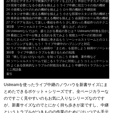
22 外部ビデオカメラで映像のクオリティを上げよう 外部ビデオカメラの選びか
23 現場で必要になる小道具を揃えよう ライブ中継に役立つその他の機材

24 小規模なロケのための機材を揃えよう ロケ用の機材と中継技術

25 スタジオ中継に使える機材を揃えよう 小さな部屋やスタジオ用の機材と中継
26 発表会や勉強会の中継に使える機材を揃えよう 会議室やホール用の機材と中
27 アイデアを活かして楽しい番組を作ろう 少し変わった番組作りのテクニック
第5章　ソーシャルストリームを使った「盛り上げ」のコツ

28 Ustreamならではの、盛り上がる番組の形とは？ Ustreamの特徴を活かし
29 番組にユーザーが集まる流れを見てみよう 視聴ユーザーの行動分析

30 たくさんのユーザーを番組に巻き込もう ソーシャルストリームとのコミュニ
31 ハプニングを楽しもう！ ライブ中継中のハプニングと対応

32 ライブ中継が終了したら録画や「まとめ」を提供しよう 録画やソーシャル
第6章　ライブ中継のトラブルを避けるための知識

33 「映してはいけないもの」を知っておこう 肖像権、著作権など

34 ソーシャルストリームで起こるトラブルに対処しよう コミュニケーション上
35 よくある技術的なトラブルの対処法を覚えよう 中継中のトラブルシューティ
ミニ用語集

索引
Ustreamを使ったライブ中継のノウハウを新書サイズにま
とめたできるポケット＋シリーズです。全ページカラーな
のですごく見やすいのもお気に入りなシリーズなのです
が、新書サイズなのでとにかく持ち歩きが楽ですし、中継
というトラブルがつきものの作業のためにはいつでも手元