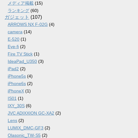
メディア掲載
(15)
ランキング
(60)
ガジェット
(107)
ARROWS NX F-02G
(4)
camera
(14)
E-520
(1)
Eye-fi
(2)
Fire TV Stick
(1)
IdeaPad_U350
(3)
iPad2
(2)
iPhone5s
(4)
iPhone6s
(2)
iPhoneX
(1)
IS01
(1)
IXY_30S
(6)
JVC ADIXXION GC-XA2
(2)
Lens
(2)
LUMIX_DMC-GF3
(2)
Olasonic_TW-S5
(2)