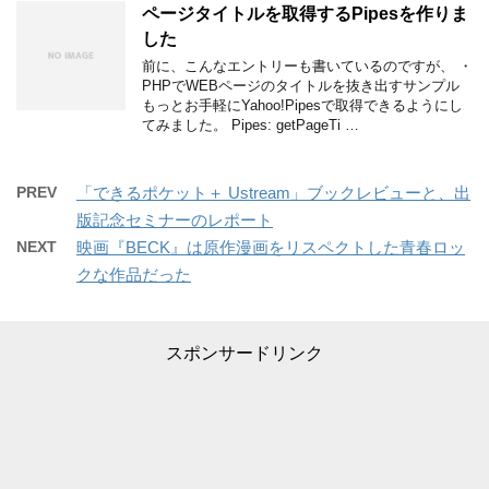
ページタイトルを取得するPipesを作りま
した
前に、こんなエントリーも書いているのですが、 ・
PHPでWEBページのタイトルを抜き出すサンプル
もっとお手軽にYahoo!Pipesで取得できるようにし
てみました。 Pipes: getPageTi …
PREV
「できるポケット＋ Ustream」ブックレビューと、出
版記念セミナーのレポート
NEXT
映画『BECK』は原作漫画をリスペクトした青春ロッ
クな作品だった
スポンサードリンク