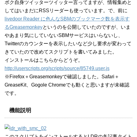
ボク自身ツイッターツイッター言ってますが、情報集めと
してはいまだにRSSリーダーも使っています。で、前に
livedoor Reader に色んなSBMのブックマーク数を表示す
るGreasemonkey
というのを公開していたのですが、いま
やあまり気にしていないSBMサービスはいらないし、
Twitterのカウンターを表示したいなど少し要求が変わって
きていたので改めてスクリプトを書いてみました。
インストールはこちらからどうぞ。
http://userscripts.org/scripts/source/85749.user.js
※Firefox＋Greasemonkeyで確認しました。Safari＋
GreaseKit、Gogole Chromeでも動くと思いますが未確認
です。
機能説明
このスクリプトをインストールするとLDRの各記事タイト