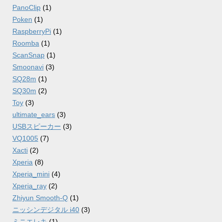
PanoClip
(1)
Poken
(1)
RaspberryPi
(1)
Roomba
(1)
ScanSnap
(1)
Smoonavi
(3)
SQ28m
(1)
SQ30m
(2)
Toy
(3)
ultimate_ears
(3)
USBスピーカー
(3)
VQ1005
(7)
Xacti
(2)
Xperia
(8)
Xperia_mini
(4)
Xperia_ray
(2)
Zhiyun Smooth-Q
(1)
ニッシンデジタル i40
(3)
ミニエレキ
(1)