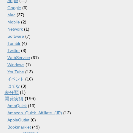
Apple
(11)
Google
(6)
Mac
(37)
Mobile
(2)
Network
(1)
Software
(7)
Tumblr
(4)
Twitter
(8)
WebService
(61)
Windows
(1)
YouTube
(13)
イベント
(16)
はてな
(3)
未分類
(1)
開発実績
(196)
AmaQuick
(13)
Amazon_Quick_Affiliate_(JP)
(12)
AppleOutlet
(6)
Bookmarklet
(49)