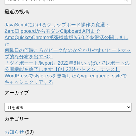
最近の投稿
JavaScriptにおけるクリップボード操作の変遷：
ZeroClipboardからモダンClipboard APIまで
AmaQuickのChrome拡張機能版(v6.0.2)を復活公開しまし
た
何曜日の何時ころがピークなのか分かりやすいヒートマッ
プ的な分布を出すSQL
「ツイポーート/twport」2022年6月いっぱいでレポートの
公開機能を終了します【8/1 22時からメンテナンス】
WordPressでstyle.cssを更新したらwp_enqueue_styleで
キャッシュクリアする
アーカイブ
ア
ー
カ
カテゴリー
イ
ブ
お知らせ
(99)