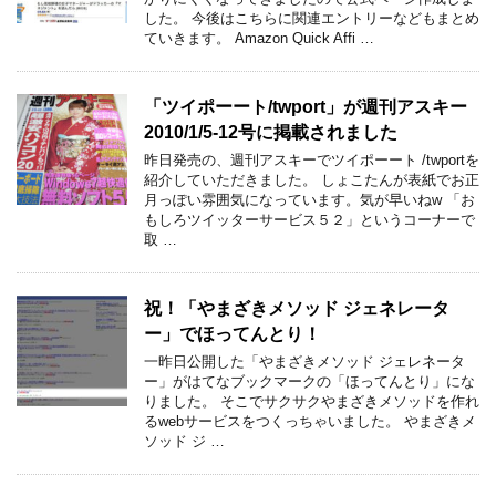
した。 今後はこちらに関連エントリーなどもまとめ
ていきます。 Amazon Quick Affi …
「ツイポーート/twport」が週刊アスキー
2010/1/5-12号に掲載されました
昨日発売の、週刊アスキーでツイポーート /twportを
紹介していただきました。 しょこたんが表紙でお正
月っぽい雰囲気になっています。気が早いねw 「お
もしろツイッターサービス５２」というコーナーで
取 …
祝！「やまざきメソッド ジェネレータ
ー」でほってんとり！
一昨日公開した「やまざきメソッド ジェレネータ
ー」がはてなブックマークの「ほってんとり」にな
りました。 そこでサクサクやまざきメソッドを作れ
るwebサービスをつくっちゃいました。 やまざきメ
ソッド ジ …