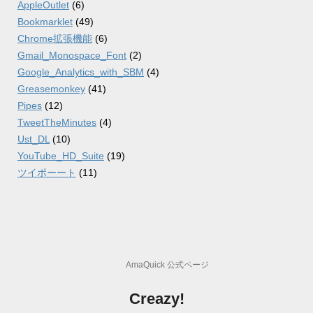
AppleOutlet
(6)
Bookmarklet
(49)
Chrome拡張機能
(6)
Gmail_Monospace_Font
(2)
Google_Analytics_with_SBM
(4)
Greasemonkey
(41)
Pipes
(12)
TweetTheMinutes
(4)
Ust_DL
(10)
YouTube_HD_Suite
(19)
ツイポーート
(11)
AmaQuick 公式ページ
Creazy!