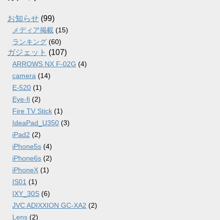
イ
ブ
お知らせ
(99)
メディア掲載
(15)
ランキング
(60)
ガジェット
(107)
ARROWS NX F-02G
(4)
camera
(14)
E-520
(1)
Eye-fi
(2)
Fire TV Stick
(1)
IdeaPad_U350
(3)
iPad2
(2)
iPhone5s
(4)
iPhone6s
(2)
iPhoneX
(1)
IS01
(1)
IXY_30S
(6)
JVC ADIXXION GC-XA2
(2)
Lens
(2)