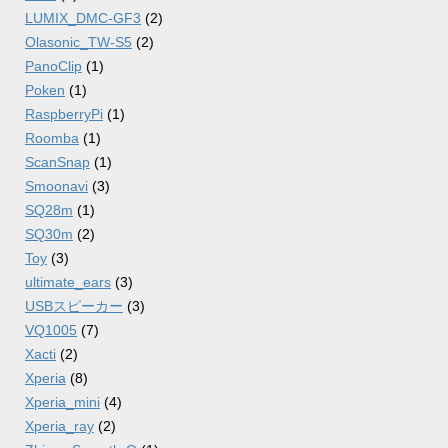
LUMIX_DMC-GF3
(2)
Olasonic_TW-S5
(2)
PanoClip
(1)
Poken
(1)
RaspberryPi
(1)
Roomba
(1)
ScanSnap
(1)
Smoonavi
(3)
SQ28m
(1)
SQ30m
(2)
Toy
(3)
ultimate_ears
(3)
USBスピーカー
(3)
VQ1005
(7)
Xacti
(2)
Xperia
(8)
Xperia_mini
(4)
Xperia_ray
(2)