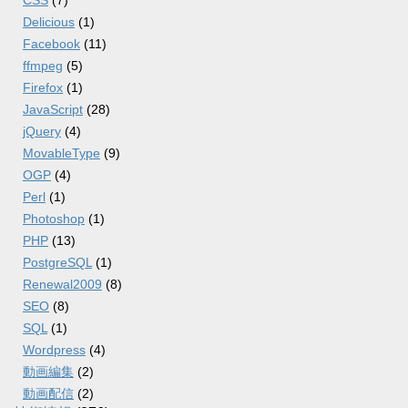
CSS
(7)
Delicious
(1)
Facebook
(11)
ffmpeg
(5)
Firefox
(1)
JavaScript
(28)
jQuery
(4)
MovableType
(9)
OGP
(4)
Perl
(1)
Photoshop
(1)
PHP
(13)
PostgreSQL
(1)
Renewal2009
(8)
SEO
(8)
SQL
(1)
Wordpress
(4)
動画編集
(2)
動画配信
(2)