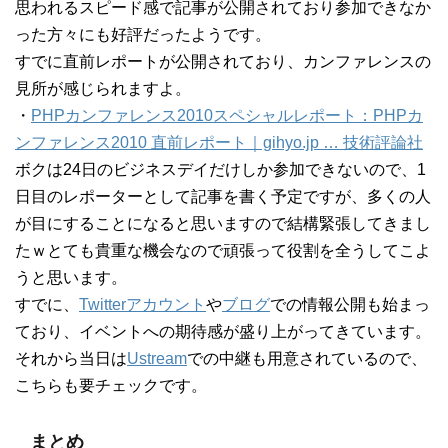
思われるスピード感で記事が公開されており参加できなか
った方々にも好評だったようです。
すでに直前レポートが公開されており、カンファレンスの
見所が感じられますよ。
・
PHPカンファレンス2010スペシャルレポート：PHPカ
ンファレンス2010 直前レポート｜gihyo.jp … 技術評論社
ボクは24日のビジネスデイだけしか参加できないので、1
日目のレポーターとして記事を書く予定ですが、多くの人
が目にすることになると思いますので結構緊張してきまし
たｗとても貴重な機会なので頑張って役割を全うしてこよ
うと思います。
すでに、
Twitterアカウント
や
ブログ
での情報公開も始まっ
ており、イベントへの期待感が盛り上がってきています。
それから当日は
Ustream
での中継も用意されているので、
こちらも要チェックです。
まとめ