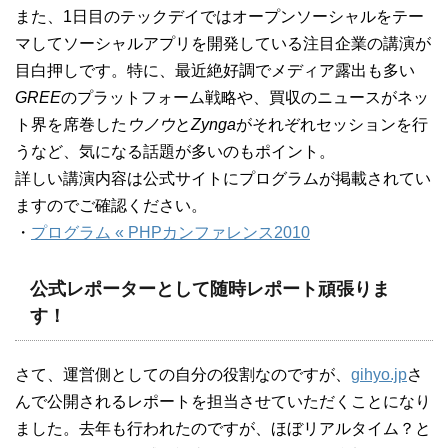
また、1日目のテックデイではオープンソーシャルをテー
マしてソーシャルアプリを開発している注目企業の講演が
目白押しです。特に、最近絶好調でメディア露出も多い
GREE
のプラットフォーム戦略や、買収のニュースがネッ
ト界を席巻した
ウノウ
と
Zynga
がそれぞれセッションを行
うなど、気になる話題が多いのもポイント。
詳しい講演内容は公式サイトにプログラムが掲載されてい
ますのでご確認ください。
・
プログラム « PHPカンファレンス2010
公式レポーターとして随時レポート頑張りま
す！
さて、運営側としての自分の役割なのですが、
gihyo.jp
さ
んで公開されるレポートを担当させていただくことになり
ました。去年も行われたのですが、ほぼリアルタイム？と