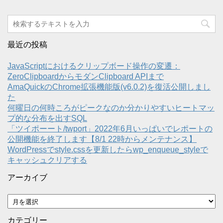
最近の投稿
JavaScriptにおけるクリップボード操作の変遷：
ZeroClipboardからモダンClipboard APIまで
AmaQuickのChrome拡張機能版(v6.0.2)を復活公開しまし
た
何曜日の何時ころがピークなのか分かりやすいヒートマッ
プ的な分布を出すSQL
「ツイポーート/twport」2022年6月いっぱいでレポートの
公開機能を終了します【8/1 22時からメンテナンス】
WordPressでstyle.cssを更新したらwp_enqueue_styleで
キャッシュクリアする
アーカイブ
ア
ー
カ
カテゴリー