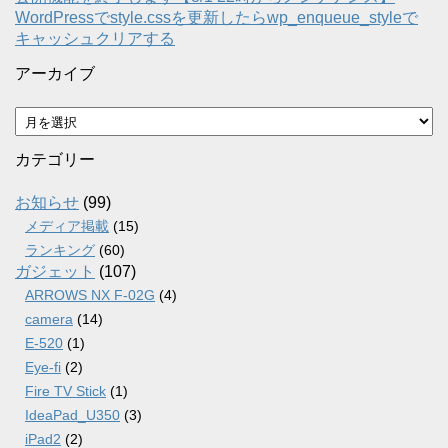
WordPressでstyle.cssを更新したらwp_enqueue_styleで
キャッシュクリアする
アーカイブ
ア
ー
カ
カテゴリー
イ
ブ
お知らせ
(99)
メディア掲載
(15)
ランキング
(60)
ガジェット
(107)
ARROWS NX F-02G
(4)
camera
(14)
E-520
(1)
Eye-fi
(2)
Fire TV Stick
(1)
IdeaPad_U350
(3)
iPad2
(2)