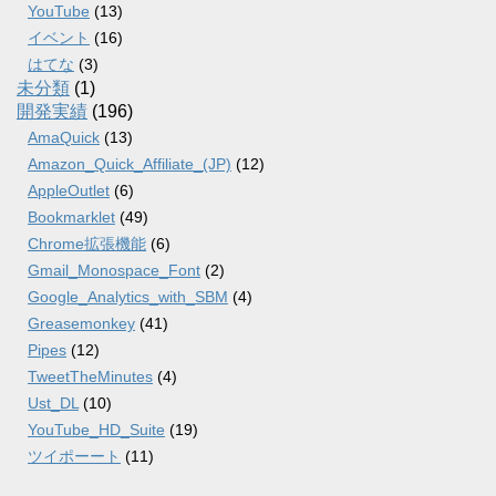
YouTube
(13)
イベント
(16)
はてな
(3)
未分類
(1)
開発実績
(196)
AmaQuick
(13)
Amazon_Quick_Affiliate_(JP)
(12)
AppleOutlet
(6)
Bookmarklet
(49)
Chrome拡張機能
(6)
Gmail_Monospace_Font
(2)
Google_Analytics_with_SBM
(4)
Greasemonkey
(41)
Pipes
(12)
TweetTheMinutes
(4)
Ust_DL
(10)
YouTube_HD_Suite
(19)
ツイポーート
(11)