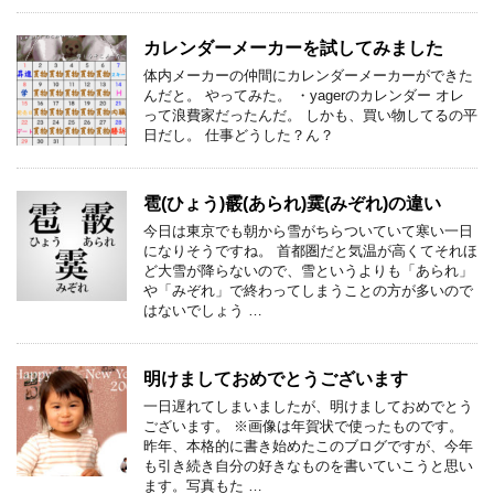
カレンダーメーカーを試してみました
体内メーカーの仲間にカレンダーメーカーができた
んだと。 やってみた。 ・yagerのカレンダー オレ
って浪費家だったんだ。 しかも、買い物してるの平
日だし。 仕事どうした？ん？
雹(ひょう)霰(あられ)霙(みぞれ)の違い
今日は東京でも朝から雪がちらついていて寒い一日
になりそうですね。 首都圏だと気温が高くてそれほ
ど大雪が降らないので、雪というよりも「あられ」
や「みぞれ」で終わってしまうことの方が多いので
はないでしょう …
明けましておめでとうございます
一日遅れてしまいましたが、明けましておめでとう
ございます。 ※画像は年賀状で使ったものです。
昨年、本格的に書き始めたこのブログですが、今年
も引き続き自分の好きなものを書いていこうと思い
ます。写真もた …