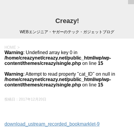
Creazy!
WEBエンジニア・ヤガーのテック・ガジェットブログ
HOME
>
Warning
: Undefined array key 0 in
/home/creazynet/creazy.net/public_html/wp/wp-
content/themes/creazy/single.php
on line
15
Warning
: Attempt to read property "cat_ID" on null in
/home/creazynet/creazy.net/public_html/wp/wp-
content/themes/creazy/single.php
on line
15
投稿日：
2017年12月20日
download_ustream_recorded_bookmarklet-9