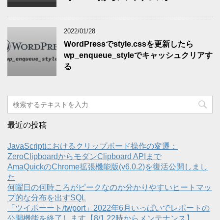
2022/01/28
WordPressでstyle.cssを更新したら
wp_enqueue_styleでキャッシュクリアす
る
最近の投稿
JavaScriptにおけるクリップボード操作の変遷：
ZeroClipboardからモダンClipboard APIまで
AmaQuickのChrome拡張機能版(v6.0.2)を復活公開しまし
た
何曜日の何時ころがピークなのか分かりやすいヒートマッ
プ的な分布を出すSQL
「ツイポーート/twport」2022年6月いっぱいでレポートの
公開機能を終了します【8/1 22時からメンテナンス】