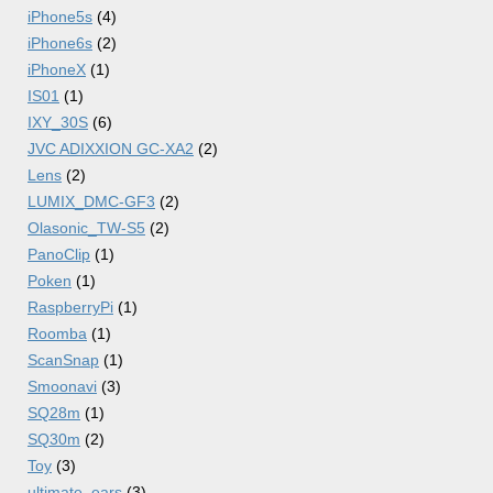
iPhone5s
(4)
iPhone6s
(2)
iPhoneX
(1)
IS01
(1)
IXY_30S
(6)
JVC ADIXXION GC-XA2
(2)
Lens
(2)
LUMIX_DMC-GF3
(2)
Olasonic_TW-S5
(2)
PanoClip
(1)
Poken
(1)
RaspberryPi
(1)
Roomba
(1)
ScanSnap
(1)
Smoonavi
(3)
SQ28m
(1)
SQ30m
(2)
Toy
(3)
ultimate_ears
(3)