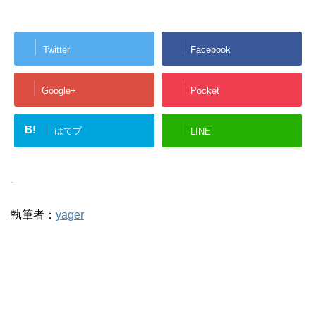
Twitter
Facebook
Google+
Pocket
B!
はてブ
LINE
-
執筆者：
yager