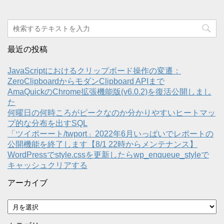
最近の投稿
JavaScriptにおけるクリップボード操作の変遷：
ZeroClipboardからモダンClipboard APIまで
AmaQuickのChrome拡張機能版(v6.0.2)を復活公開しまし
た
何曜日の何時ころがピークなのか分かりやすいヒートマッ
プ的な分布を出すSQL
「ツイポーート/twport」2022年6月いっぱいでレポートの
公開機能を終了します【8/1 22時からメンテナンス】
WordPressでstyle.cssを更新したらwp_enqueue_styleで
キャッシュクリアする
アーカイブ
ア
ー