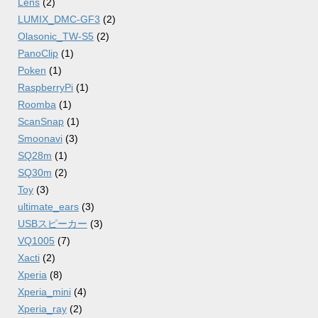
Lens
(2)
LUMIX_DMC-GF3
(2)
Olasonic_TW-S5
(2)
PanoClip
(1)
Poken
(1)
RaspberryPi
(1)
Roomba
(1)
ScanSnap
(1)
Smoonavi
(3)
SQ28m
(1)
SQ30m
(2)
Toy
(3)
ultimate_ears
(3)
USBスピーカー
(3)
VQ1005
(7)
Xacti
(2)
Xperia
(8)
Xperia_mini
(4)
Xperia_ray
(2)