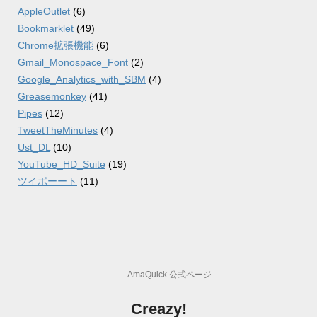
AppleOutlet
(6)
Bookmarklet
(49)
Chrome拡張機能
(6)
Gmail_Monospace_Font
(2)
Google_Analytics_with_SBM
(4)
Greasemonkey
(41)
Pipes
(12)
TweetTheMinutes
(4)
Ust_DL
(10)
YouTube_HD_Suite
(19)
ツイポーート
(11)
AmaQuick 公式ページ
Creazy!