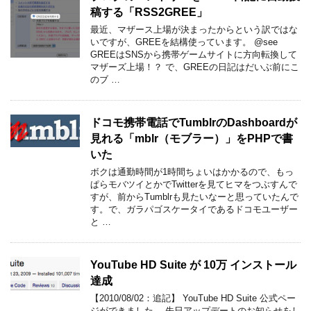
稿する「RSS2GREE」
最近、マザース上場が決まったからという訳ではな
いですが、GREEを結構使っています。 @see
GREEはSNSから携帯ゲームサイトに方向転換して
マザーズ上場！？ で、GREEの日記はだいぶ前にこ
のブ …
ドコモ携帯電話でTumblrのDashboardが
見れる「mblr（モブラー）」をPHPで書
いた
ボクは通勤時間が1時間ちょいはかかるので、もっ
ぱらモバツイとかでTwitterを見てヒマをつぶすんで
すが、前からTumblrも見たいなーと思っていたんで
す。で、ガラパゴスケータイであるドコモユーザー
と …
YouTube HD Suite が 10万 インストール
達成
【2010/08/02：追記】 YouTube HD Suite 公式ペー
ジができました。 先日アップデートのお知らせをし