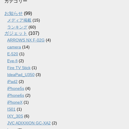
カ
カテゴリー
イ
ブ
お知らせ
(99)
メディア掲載
(15)
ランキング
(60)
ガジェット
(107)
ARROWS NX F-02G
(4)
camera
(14)
E-520
(1)
Eye-fi
(2)
Fire TV Stick
(1)
IdeaPad_U350
(3)
iPad2
(2)
iPhone5s
(4)
iPhone6s
(2)
iPhoneX
(1)
IS01
(1)
IXY_30S
(6)
JVC ADIXXION GC-XA2
(2)