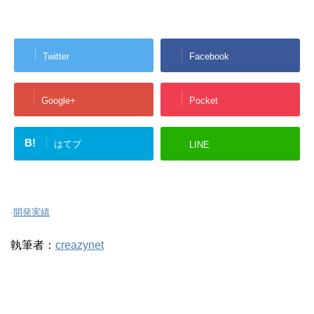
Twitter
Facebook
Google+
Pocket
B!
はてブ
LINE
-
開発実績
執筆者：
creazynet