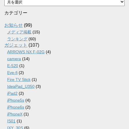
ア
ー
カ
カテゴリー
イ
ブ
お知らせ
(99)
メディア掲載
(15)
ランキング
(60)
ガジェット
(107)
ARROWS NX F-02G
(4)
camera
(14)
E-520
(1)
Eye-fi
(2)
Fire TV Stick
(1)
IdeaPad_U350
(3)
iPad2
(2)
iPhone5s
(4)
iPhone6s
(2)
iPhoneX
(1)
IS01
(1)
IXY_30S
(6)