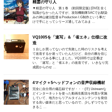
精霊の守り人
▼精霊の守り人 第１巻 (初回限定版) [DVD] 全く
知識がなかったんですが、攻殻機動隊SACでお馴染
みの神山健治監督＆Production I.G制作という事だ
けで手にとってシリーズ通してみてみま …
VQ1005を「速写」＆「省エネ」仕様に改
造
１台しか買ってないので失敗した時のリスクを考え
て改造するか迷っていたんだけど、自分の腕を信じ
てやってみる事にしました。VQ1005では定番ぽ
い、「速写」と「省エネ」の改造です。 いきなり完
成図からのせ …
4マイク＋5ヘッドフォンの音声収録機材
完全に自分用の備忘録ですが・・・(汗) Ustreamな
どインターネットを使った動画生配信を何度か実施
していて、地方からリアルタイムコンテンツを発信
する良い媒体だと思っているので、少しずつでもで
きるこ …