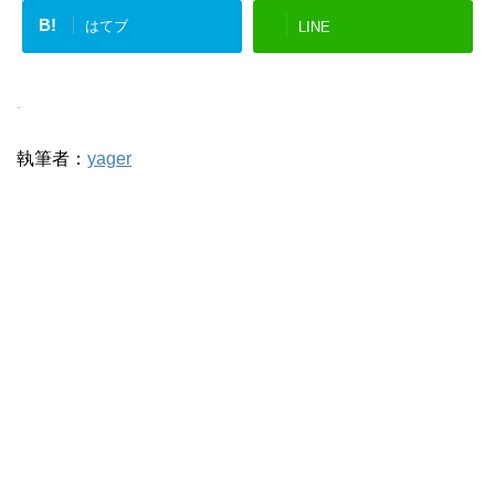
B!
はてブ
LINE
-
執筆者：
yager