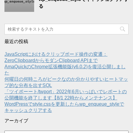
る
最近の投稿
JavaScriptにおけるクリップボード操作の変遷：
ZeroClipboardからモダンClipboard APIまで
AmaQuickのChrome拡張機能版(v6.0.2)を復活公開しまし
た
何曜日の何時ころがピークなのか分かりやすいヒートマッ
プ的な分布を出すSQL
「ツイポーート/twport」2022年6月いっぱいでレポートの
公開機能を終了します【8/1 22時からメンテナンス】
WordPressでstyle.cssを更新したらwp_enqueue_styleで
キャッシュクリアする
アーカイブ