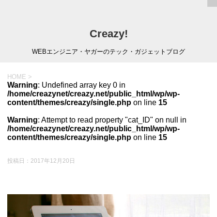
Creazy!
WEBエンジニア・ヤガーのテック・ガジェットブログ
HOME
>
Warning
: Undefined array key 0 in
/home/creazynet/creazy.net/public_html/wp/wp-
content/themes/creazy/single.php
on line
15
Warning
: Attempt to read property "cat_ID" on null in
/home/creazynet/creazy.net/public_html/wp/wp-
content/themes/creazy/single.php
on line
15
投稿日：
2017年12月20日