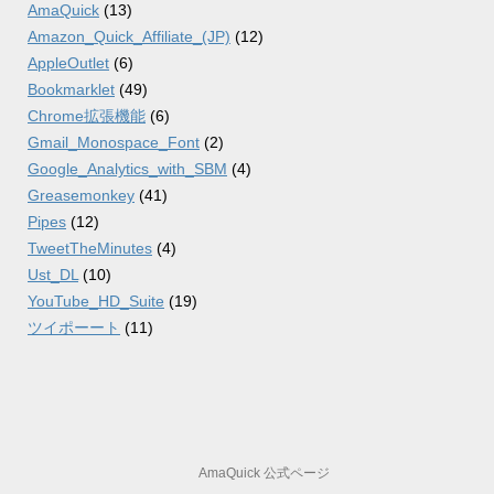
AmaQuick
(13)
Amazon_Quick_Affiliate_(JP)
(12)
AppleOutlet
(6)
Bookmarklet
(49)
Chrome拡張機能
(6)
Gmail_Monospace_Font
(2)
Google_Analytics_with_SBM
(4)
Greasemonkey
(41)
Pipes
(12)
TweetTheMinutes
(4)
Ust_DL
(10)
YouTube_HD_Suite
(19)
ツイポーート
(11)
AmaQuick 公式ページ