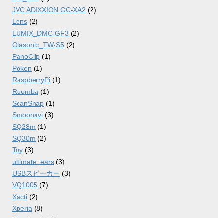
JVC ADIXXION GC-XA2
(2)
Lens
(2)
LUMIX_DMC-GF3
(2)
Olasonic_TW-S5
(2)
PanoClip
(1)
Poken
(1)
RaspberryPi
(1)
Roomba
(1)
ScanSnap
(1)
Smoonavi
(3)
SQ28m
(1)
SQ30m
(2)
Toy
(3)
ultimate_ears
(3)
USBスピーカー
(3)
VQ1005
(7)
Xacti
(2)
Xperia
(8)