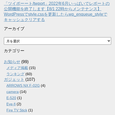
「ツイポーート/twport」2022年6月いっぱいでレポートの
公開機能を終了します【8/1 22時からメンテナンス】
WordPressでstyle.cssを更新したらwp_enqueue_styleで
キャッシュクリアする
アーカイブ
ア
ー
カ
カテゴリー
イ
ブ
お知らせ
(99)
メディア掲載
(15)
ランキング
(60)
ガジェット
(107)
ARROWS NX F-02G
(4)
camera
(14)
E-520
(1)
Eye-fi
(2)
Fire TV Stick
(1)