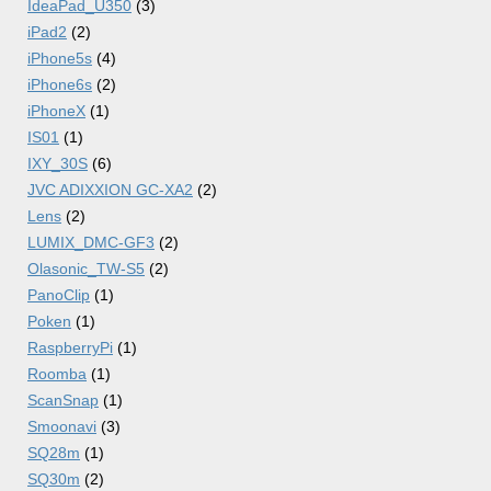
IdeaPad_U350
(3)
iPad2
(2)
iPhone5s
(4)
iPhone6s
(2)
iPhoneX
(1)
IS01
(1)
IXY_30S
(6)
JVC ADIXXION GC-XA2
(2)
Lens
(2)
LUMIX_DMC-GF3
(2)
Olasonic_TW-S5
(2)
PanoClip
(1)
Poken
(1)
RaspberryPi
(1)
Roomba
(1)
ScanSnap
(1)
Smoonavi
(3)
SQ28m
(1)
SQ30m
(2)