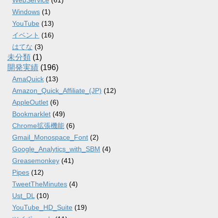
WebService
(61)
Windows
(1)
YouTube
(13)
イベント
(16)
はてな
(3)
未分類
(1)
開発実績
(196)
AmaQuick
(13)
Amazon_Quick_Affiliate_(JP)
(12)
AppleOutlet
(6)
Bookmarklet
(49)
Chrome拡張機能
(6)
Gmail_Monospace_Font
(2)
Google_Analytics_with_SBM
(4)
Greasemonkey
(41)
Pipes
(12)
TweetTheMinutes
(4)
Ust_DL
(10)
YouTube_HD_Suite
(19)