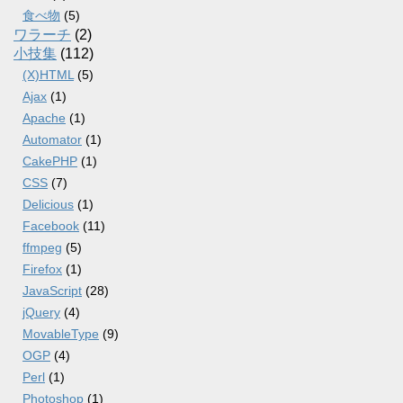
食べ物
(5)
ワラーチ
(2)
小技集
(112)
(X)HTML
(5)
Ajax
(1)
Apache
(1)
Automator
(1)
CakePHP
(1)
CSS
(7)
Delicious
(1)
Facebook
(11)
ffmpeg
(5)
Firefox
(1)
JavaScript
(28)
jQuery
(4)
MovableType
(9)
OGP
(4)
Perl
(1)
Photoshop
(1)