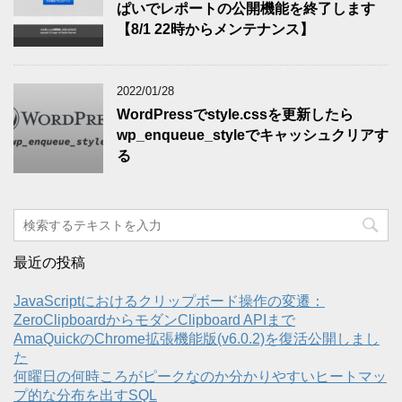
ぱいでレポートの公開機能を終了します
【8/1 22時からメンテナンス】
2022/01/28
WordPressでstyle.cssを更新したら
wp_enqueue_styleでキャッシュクリアす
る
最近の投稿
JavaScriptにおけるクリップボード操作の変遷：
ZeroClipboardからモダンClipboard APIまで
AmaQuickのChrome拡張機能版(v6.0.2)を復活公開しまし
た
何曜日の何時ころがピークなのか分かりやすいヒートマッ
プ的な分布を出すSQL