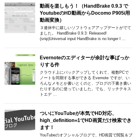
動画を楽しもう！（HandBrake 0.9.3 で
YoutubeのHD動画からDocomo P905i用
動画変換）
３連休中に嬉しいソフトウェアアップデートがでて
ました。 HandBrake 0.9.3: Released!
(snip)Universal input HandBrake is no longer l …
Evernoteのエディターが余計な事ばっか
りする件
クラウド上にバックアップしてくれて、複数PCで
ノートを同期する事ができる Evernote ですが、い
ろんなメモとか書いとくのと、ブログの下書き書い
たりするのに使っていました。でも、リッチテキス
トエデ …
ついにYouTubeが本気でHD対応、
high_definition=1でHD画質だけ検索でき
ます！
YouTubeのオフシャルブログで、HD画質で閲覧＆ブ