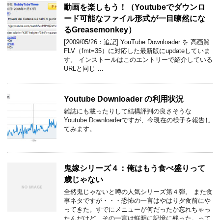
動画を楽しもう！（Youtubeでダウンロ
ード可能なファイル形式が一目瞭然にな
るGreasemonkey）
[2009/05/26：追記] YouTube Downloader を 高画質
FLV（fmt=35）に対応した最新版にupdateしていま
す。 インストールはこのエントリーで紹介している
URLと同じ …
Youtube Downloader の利用状況
雑誌にも載ったりして結構評判の良さそうな
Youtube Downloaderですが、今現在の様子を報告し
てみます。
鬼嫁シリーズ４：俺はもう食べ盛りって
歳じゃない
全然鬼じゃないと噂の人気シリーズ第４弾。 また食
事ネタですが・・・恐怖の一言はやはり夕食前にや
ってきた。すでにメニューが何だったか忘れちゃっ
たんだけど、その一言は鮮明に記憶に残った。って