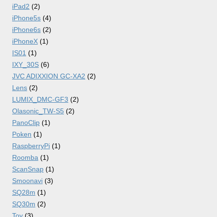
iPad2
(2)
iPhone5s
(4)
iPhone6s
(2)
iPhoneX
(1)
IS01
(1)
IXY_30S
(6)
JVC ADIXXION GC-XA2
(2)
Lens
(2)
LUMIX_DMC-GF3
(2)
Olasonic_TW-S5
(2)
PanoClip
(1)
Poken
(1)
RaspberryPi
(1)
Roomba
(1)
ScanSnap
(1)
Smoonavi
(3)
SQ28m
(1)
SQ30m
(2)
Toy
(3)