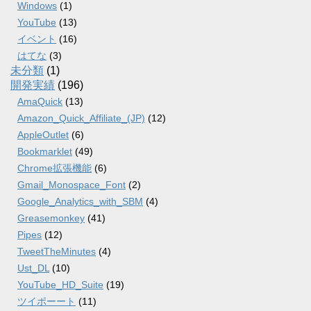
Windows
(1)
YouTube
(13)
イベント
(16)
はてな
(3)
未分類
(1)
開発実績
(196)
AmaQuick
(13)
Amazon_Quick_Affiliate_(JP)
(12)
AppleOutlet
(6)
Bookmarklet
(49)
Chrome拡張機能
(6)
Gmail_Monospace_Font
(2)
Google_Analytics_with_SBM
(4)
Greasemonkey
(41)
Pipes
(12)
TweetTheMinutes
(4)
Ust_DL
(10)
YouTube_HD_Suite
(19)
ツイポーート
(11)