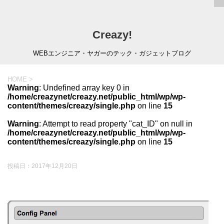
Creazy!
WEBエンジニア・ヤガーのテック・ガジェットブログ
HOME
>
Warning
: Undefined array key 0 in
/home/creazynet/creazy.net/public_html/wp/wp-
content/themes/creazy/single.php
on line
15
Warning
: Attempt to read property "cat_ID" on null in
/home/creazynet/creazy.net/public_html/wp/wp-
content/themes/creazy/single.php
on line
15
投稿日：
2017年12月20日