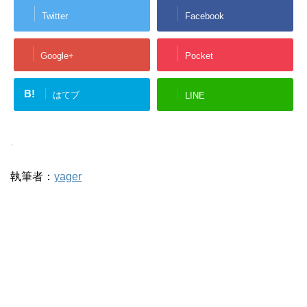
Twitter
Facebook
Google+
Pocket
B!
はてブ
LINE
-
執筆者：
yager