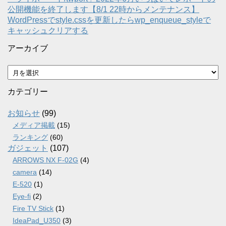
公開機能を終了します【8/1 22時からメンテナンス】
WordPressでstyle.cssを更新したらwp_enqueue_styleで
キャッシュクリアする
アーカイブ
ア
ー
カ
カテゴリー
イ
ブ
お知らせ
(99)
メディア掲載
(15)
ランキング
(60)
ガジェット
(107)
ARROWS NX F-02G
(4)
camera
(14)
E-520
(1)
Eye-fi
(2)
Fire TV Stick
(1)
IdeaPad_U350
(3)