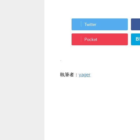
Twitter
B
Pocket
-
執筆者：
yager