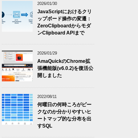
2026/01/30
JavaScriptにおけるクリ
ップボード操作の変遷：
ZeroClipboardからモダ
ンClipboard APIまで
2026/01/29
AmaQuickのChrome拡
張機能版(v6.0.2)を復活公
開しました
2022/08/11
何曜日の何時ころがピー
クなのか分かりやすいヒ
ートマップ的な分布を出
すSQL