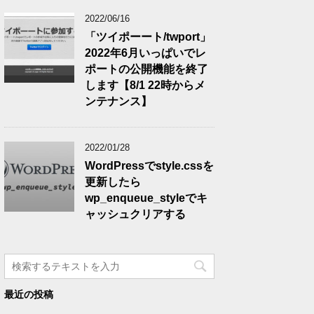
2022/06/16
「ツイポーート/twport」
2022年6月いっぱいでレ
ポートの公開機能を終了
します【8/1 22時からメ
ンテナンス】
2022/01/28
WordPressでstyle.cssを
更新したら
wp_enqueue_styleでキ
ャッシュクリアする
最近の投稿