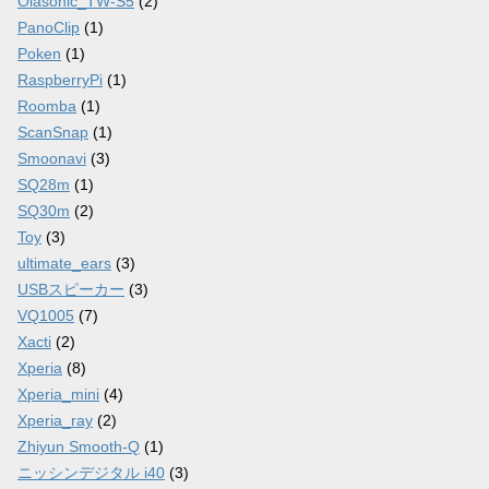
Olasonic_TW-S5
(2)
PanoClip
(1)
Poken
(1)
RaspberryPi
(1)
Roomba
(1)
ScanSnap
(1)
Smoonavi
(3)
SQ28m
(1)
SQ30m
(2)
Toy
(3)
ultimate_ears
(3)
USBスピーカー
(3)
VQ1005
(7)
Xacti
(2)
Xperia
(8)
Xperia_mini
(4)
Xperia_ray
(2)
Zhiyun Smooth-Q
(1)
ニッシンデジタル i40
(3)