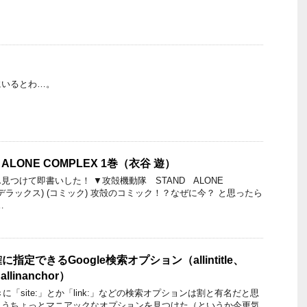
にいるとわ…。
ALONE COMPLEX 1巻（衣谷 遊）
見つけて即書いした！ ▼攻殻機動隊 STAND ALONE
KCデラックス) (コミック) 攻殻のコミック！？なぜに今？ と思ったら
…
定できるGoogle検索オプション（allintitle、
l、allinanchor）
きに「site:」とか「link:」などの検索オプションは割と有名だと思
もうちょっとマニアックなオプションを見つけた（というか今更気