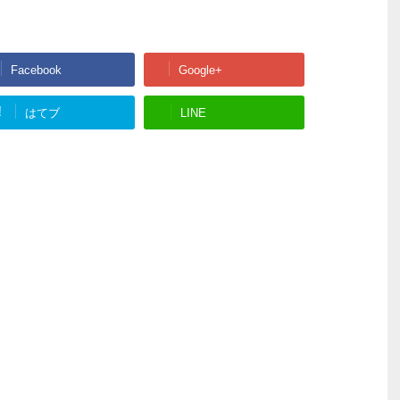
Facebook
Google+
!
はてブ
LINE