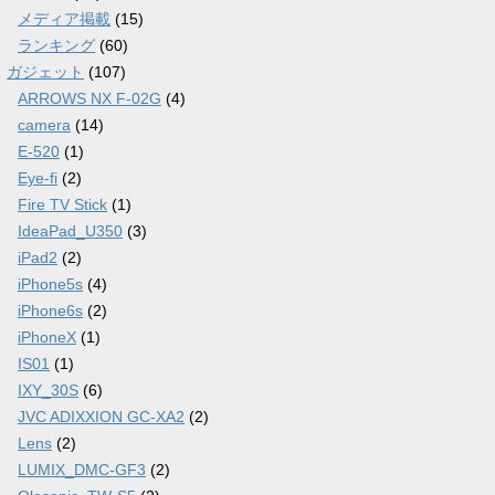
メディア掲載
(15)
ランキング
(60)
ガジェット
(107)
ARROWS NX F-02G
(4)
camera
(14)
E-520
(1)
Eye-fi
(2)
Fire TV Stick
(1)
IdeaPad_U350
(3)
iPad2
(2)
iPhone5s
(4)
iPhone6s
(2)
iPhoneX
(1)
IS01
(1)
IXY_30S
(6)
JVC ADIXXION GC-XA2
(2)
Lens
(2)
LUMIX_DMC-GF3
(2)