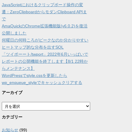
JavaScriptにおけるクリップボード操作の変
遷：ZeroClipboardからモダンClipboard APIま
で
AmaQuickのChrome拡張機能版(v6.0.2)を復活
公開しました
何曜日の何時ころがピークなのか分かりやすい
ヒートマップ的な分布を出すSQL
「ツイポーート/twport」2022年6月いっぱいで
レポートの公開機能を終了します【8/1 22時か
らメンテナンス】
WordPressでstyle.cssを更新したら
wp_enqueue_styleでキャッシュクリアする
アーカイブ
ア
ー
カ
カテゴリー
イ
ブ
お知らせ
(99)