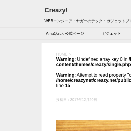
Creazy!
WEBエンジニア・ヤガーのテック・ガジェットブ
AmaQuick 公式ページ
ガジェット
HOME
>
Warning
: Undefined array key 0 in
/
content/themes/creazy/single.php
Warning
: Attempt to read property "
/home/creazynet/creazy.net/publi
line
15
投稿日：
2017年12月20日