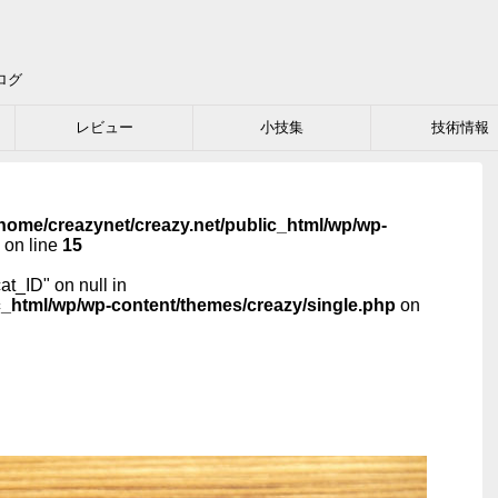
ログ
レビュー
小技集
技術情報
home/creazynet/creazy.net/public_html/wp/wp-
on line
15
cat_ID" on null in
c_html/wp/wp-content/themes/creazy/single.php
on