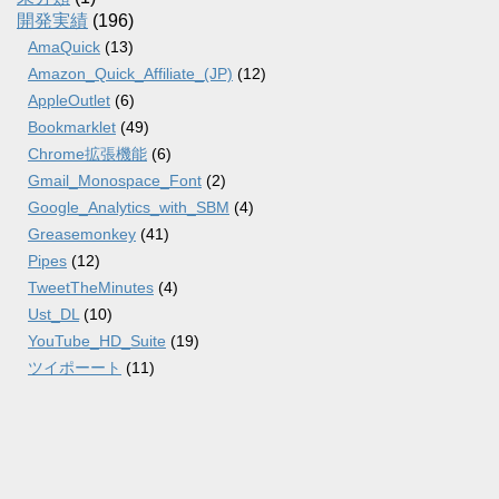
開発実績
(196)
AmaQuick
(13)
Amazon_Quick_Affiliate_(JP)
(12)
AppleOutlet
(6)
Bookmarklet
(49)
Chrome拡張機能
(6)
Gmail_Monospace_Font
(2)
Google_Analytics_with_SBM
(4)
Greasemonkey
(41)
Pipes
(12)
TweetTheMinutes
(4)
Ust_DL
(10)
YouTube_HD_Suite
(19)
ツイポーート
(11)