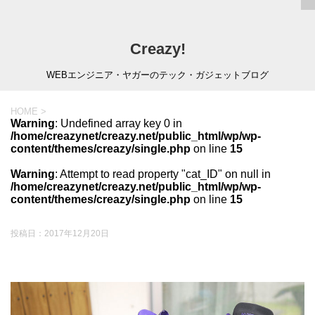
Creazy!
WEBエンジニア・ヤガーのテック・ガジェットブログ
HOME
>
Warning
: Undefined array key 0 in
/home/creazynet/creazy.net/public_html/wp/wp-
content/themes/creazy/single.php
on line
15
Warning
: Attempt to read property "cat_ID" on null in
/home/creazynet/creazy.net/public_html/wp/wp-
content/themes/creazy/single.php
on line
15
投稿日：
2017年12月20日