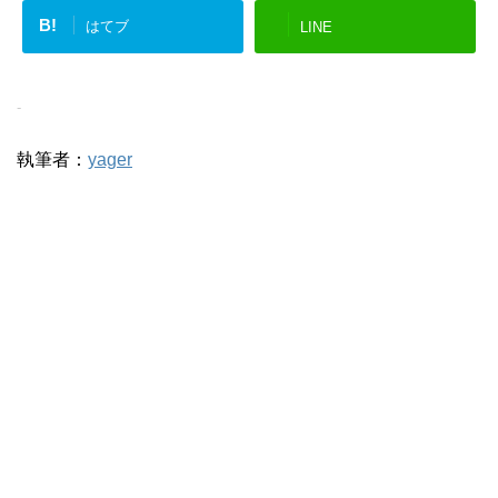
B!
はてブ
LINE
-
執筆者：
yager