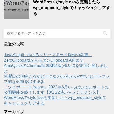
WordPressでstyle.cssを更新したら
wp_enqueue_styleでキャッシュクリアす
る
最近の投稿
JavaScriptにおけるクリップボード操作の変遷：
ZeroClipboardからモダンClipboard APIまで
AmaQuickのChrome拡張機能版(v6.0.2)を復活公開しまし
た
何曜日の何時ころがピークなのか分かりやすいヒートマッ
プ的な分布を出すSQL
「ツイポーート/twport」2022年6月いっぱいでレポートの
公開機能を終了します【8/1 22時からメンテナンス】
WordPressでstyle.cssを更新したらwp_enqueue_styleで
キャッシュクリアする
アーカイブ