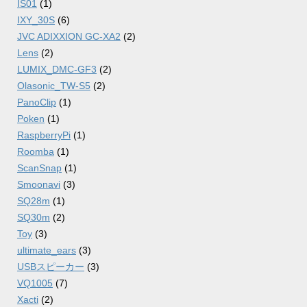
IS01
(1)
IXY_30S
(6)
JVC ADIXXION GC-XA2
(2)
Lens
(2)
LUMIX_DMC-GF3
(2)
Olasonic_TW-S5
(2)
PanoClip
(1)
Poken
(1)
RaspberryPi
(1)
Roomba
(1)
ScanSnap
(1)
Smoonavi
(3)
SQ28m
(1)
SQ30m
(2)
Toy
(3)
ultimate_ears
(3)
USBスピーカー
(3)
VQ1005
(7)
Xacti
(2)