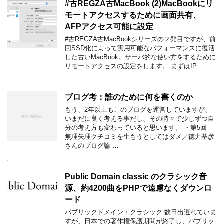
#古REGZA古MacBook (2)MacBookにリ
モートアクセスするために画面共有、
AFPアクセス可能に設定
#古REGZA古MacBookシリーズの２発目ですが、前
回SSD化によって実用可能なパフォーマンスに復活
した古いMacBook。サーバ的な使い方をするために
リモートアクセスの設定をします。 まずはIP …
ブログ考：誰のために何を書くのか
もう、2年以上もこのブログを運営していますが、
いまだに良く考える事だし、その時々で少しずつ自
分の考え方も変わっていると思います。 ・第5回
無理矢理クチコミを生もうとしてはダメ／徳力基彦
さんのブログ論 …
Public Domain classic のクラシック音
源、約4200曲をPHPで遠慮なくダウンロ
ード
パブリックドメイン・クラシック 数日出遅れていま
すが、日本での著作権保護期間が終了し、パブリッ