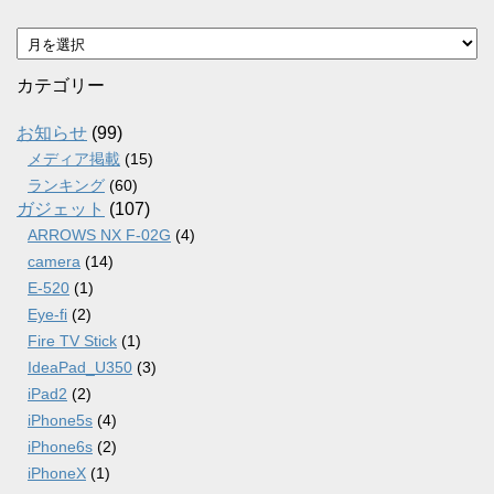
ア
ー
カ
カテゴリー
イ
ブ
お知らせ
(99)
メディア掲載
(15)
ランキング
(60)
ガジェット
(107)
ARROWS NX F-02G
(4)
camera
(14)
E-520
(1)
Eye-fi
(2)
Fire TV Stick
(1)
IdeaPad_U350
(3)
iPad2
(2)
iPhone5s
(4)
iPhone6s
(2)
iPhoneX
(1)