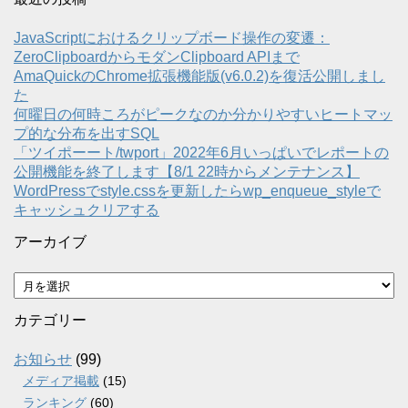
JavaScriptにおけるクリップボード操作の変遷：
ZeroClipboardからモダンClipboard APIまで
AmaQuickのChrome拡張機能版(v6.0.2)を復活公開しまし
た
何曜日の何時ころがピークなのか分かりやすいヒートマッ
プ的な分布を出すSQL
「ツイポーート/twport」2022年6月いっぱいでレポートの
公開機能を終了します【8/1 22時からメンテナンス】
WordPressでstyle.cssを更新したらwp_enqueue_styleで
キャッシュクリアする
アーカイブ
ア
ー
カ
カテゴリー
イ
ブ
お知らせ
(99)
メディア掲載
(15)
ランキング
(60)