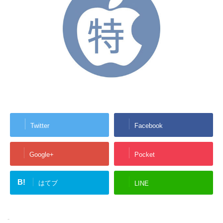
Twitter
Facebook
Google+
Pocket
B!
はてブ
LINE
-