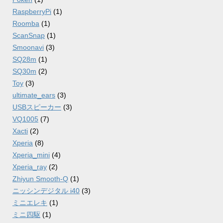
RaspberryPi
(1)
Roomba
(1)
ScanSnap
(1)
Smoonavi
(3)
SQ28m
(1)
SQ30m
(2)
Toy
(3)
ultimate_ears
(3)
USBスピーカー
(3)
VQ1005
(7)
Xacti
(2)
Xperia
(8)
Xperia_mini
(4)
Xperia_ray
(2)
Zhiyun Smooth-Q
(1)
ニッシンデジタル i40
(3)
ミニエレキ
(1)
ミニ四駆
(1)