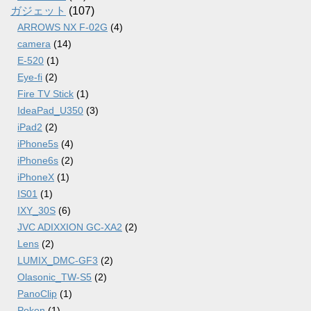
ガジェット
(107)
ARROWS NX F-02G
(4)
camera
(14)
E-520
(1)
Eye-fi
(2)
Fire TV Stick
(1)
IdeaPad_U350
(3)
iPad2
(2)
iPhone5s
(4)
iPhone6s
(2)
iPhoneX
(1)
IS01
(1)
IXY_30S
(6)
JVC ADIXXION GC-XA2
(2)
Lens
(2)
LUMIX_DMC-GF3
(2)
Olasonic_TW-S5
(2)
PanoClip
(1)
Poken
(1)