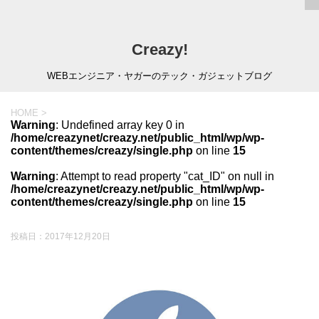
Creazy!
WEBエンジニア・ヤガーのテック・ガジェットブログ
HOME
>
Warning
: Undefined array key 0 in
/home/creazynet/creazy.net/public_html/wp/wp-
content/themes/creazy/single.php
on line
15
Warning
: Attempt to read property "cat_ID" on null in
/home/creazynet/creazy.net/public_html/wp/wp-
content/themes/creazy/single.php
on line
15
投稿日：
2017年12月20日