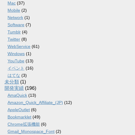
Mac
(37)
Mobile
(2)
Network
(1)
Software
(7)
Tumblr
(4)
Twitter
(8)
WebService
(61)
Windows
(1)
YouTube
(13)
イベント
(16)
はてな
(3)
未分類
(1)
開発実績
(196)
AmaQuick
(13)
Amazon_Quick_Affiliate_(JP)
(12)
AppleOutlet
(6)
Bookmarklet
(49)
Chrome拡張機能
(6)
Gmail_Monospace_Font
(2)