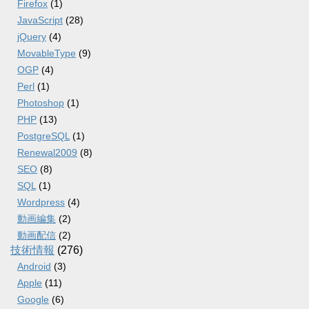
Firefox
(1)
JavaScript
(28)
jQuery
(4)
MovableType
(9)
OGP
(4)
Perl
(1)
Photoshop
(1)
PHP
(13)
PostgreSQL
(1)
Renewal2009
(8)
SEO
(8)
SQL
(1)
Wordpress
(4)
動画編集
(2)
動画配信
(2)
技術情報
(276)
Android
(3)
Apple
(11)
Google
(6)