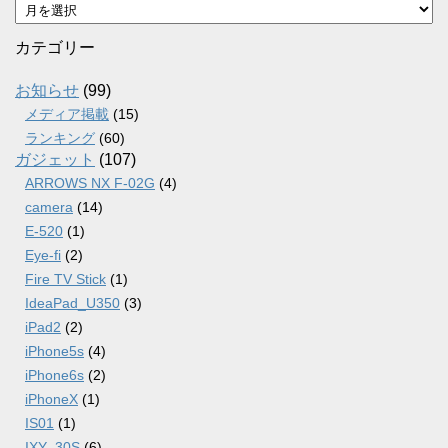
ア
ー
カ
カテゴリー
イ
ブ
お知らせ
(99)
メディア掲載
(15)
ランキング
(60)
ガジェット
(107)
ARROWS NX F-02G
(4)
camera
(14)
E-520
(1)
Eye-fi
(2)
Fire TV Stick
(1)
IdeaPad_U350
(3)
iPad2
(2)
iPhone5s
(4)
iPhone6s
(2)
iPhoneX
(1)
IS01
(1)
IXY_30S
(6)