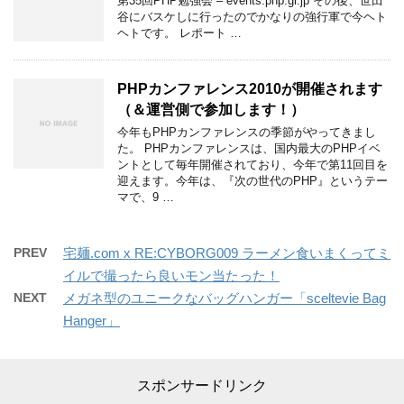
第35回PHP勉強会 – events.php.gr.jp その後、世田
谷にバスケしに行ったのでかなりの強行軍で今ヘト
ヘトです。 レポート …
PHPカンファレンス2010が開催されます
（＆運営側で参加します！）
今年もPHPカンファレンスの季節がやってきまし
た。 PHPカンファレンスは、国内最大のPHPイベ
ントとして毎年開催されており、今年で第11回目を
迎えます。今年は、『次の世代のPHP』というテー
マで、9 …
PREV
宅麺.com x RE:CYBORG009 ラーメン食いまくってミ
イルで撮ったら良いモン当たった！
NEXT
メガネ型のユニークなバッグハンガー「sceltevie Bag
Hanger」
スポンサードリンク