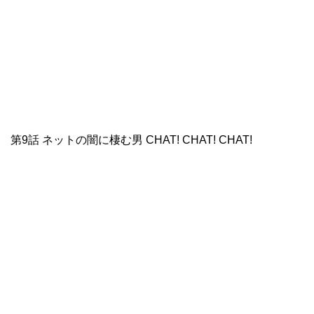
第9話 ネットの闇に棲む男 CHAT! CHAT! CHAT!