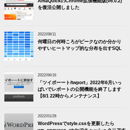
AmaQuickのChrome拡張機能版(v6.0.2)
を復活公開しました
2022/08/11
何曜日の何時ころがピークなのか分かり
やすいヒートマップ的な分布を出すSQL
2022/06/16
「ツイポーート/twport」2022年6月いっ
ぱいでレポートの公開機能を終了します
【8/1 22時からメンテナンス】
2022/01/28
WordPressでstyle.cssを更新したら