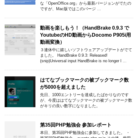
な「OpenOffice.org」から最新バージョンがでたの
ですが、Mac版ではこのバージ …
動画を楽しもう！（HandBrake 0.9.3 で
YoutubeのHD動画からDocomo P905i用
動画変換）
３連休中に嬉しいソフトウェアアップデートがでて
ました。 HandBrake 0.9.3: Released!
(snip)Universal input HandBrake is no longer l …
はてなブックマークの被ブックマーク数
が5000を超えました
先日、1000エントリーを達成したばかりなのです
が、今度ははてなブックマークの被ブックマーク数
がキリの良い数字になりました。
第35回PHP勉強会 参加レポート
本日、第35回PHP勉強会に参加してきました。 ・