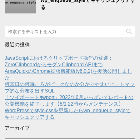
wp_enqueue_styleでキャッシュクリアす
る
最近の投稿
JavaScriptにおけるクリップボード操作の変遷：
ZeroClipboardからモダンClipboard APIまで
AmaQuickのChrome拡張機能版(v6.0.2)を復活公開しまし
た
何曜日の何時ころがピークなのか分かりやすいヒートマッ
プ的な分布を出すSQL
「ツイポーート/twport」2022年6月いっぱいでレポートの
公開機能を終了します【8/1 22時からメンテナンス】
WordPressでstyle.cssを更新したらwp_enqueue_styleで
キャッシュクリアする
アーカイブ