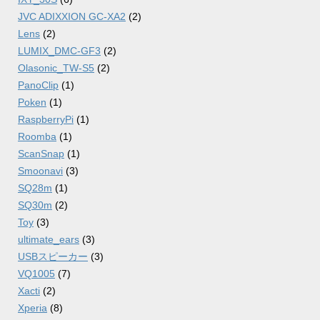
JVC ADIXXION GC-XA2
(2)
Lens
(2)
LUMIX_DMC-GF3
(2)
Olasonic_TW-S5
(2)
PanoClip
(1)
Poken
(1)
RaspberryPi
(1)
Roomba
(1)
ScanSnap
(1)
Smoonavi
(3)
SQ28m
(1)
SQ30m
(2)
Toy
(3)
ultimate_ears
(3)
USBスピーカー
(3)
VQ1005
(7)
Xacti
(2)
Xperia
(8)