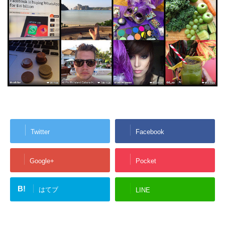
Twitter
Facebook
Google+
Pocket
B!
はてブ
LINE