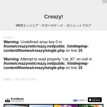
Creazy!
WEBエンジニア・ヤガーのテック・ガジェットブログ
HOME
>
Warning
: Undefined array key 0 in
/home/creazynet/creazy.net/public_html/wp/wp-
content/themes/creazy/single.php
on line
15
Warning
: Attempt to read property "cat_ID" on null in
/home/creazynet/creazy.net/public_html/wp/wp-
content/themes/creazy/single.php
on line
15
投稿日：
2017年12月20日