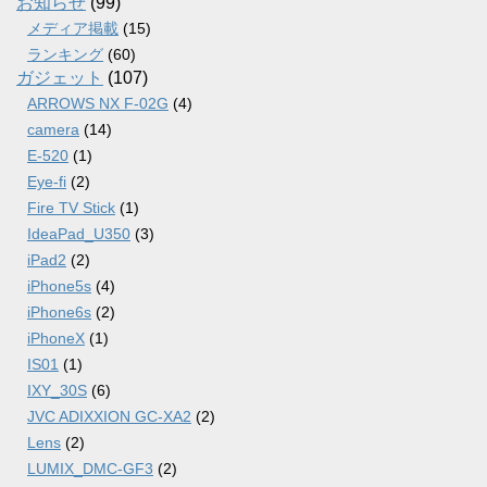
お知らせ
(99)
メディア掲載
(15)
ランキング
(60)
ガジェット
(107)
ARROWS NX F-02G
(4)
camera
(14)
E-520
(1)
Eye-fi
(2)
Fire TV Stick
(1)
IdeaPad_U350
(3)
iPad2
(2)
iPhone5s
(4)
iPhone6s
(2)
iPhoneX
(1)
IS01
(1)
IXY_30S
(6)
JVC ADIXXION GC-XA2
(2)
Lens
(2)
LUMIX_DMC-GF3
(2)