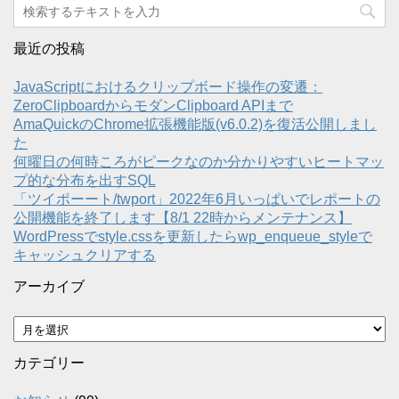
最近の投稿
JavaScriptにおけるクリップボード操作の変遷：
ZeroClipboardからモダンClipboard APIまで
AmaQuickのChrome拡張機能版(v6.0.2)を復活公開しまし
た
何曜日の何時ころがピークなのか分かりやすいヒートマッ
プ的な分布を出すSQL
「ツイポーート/twport」2022年6月いっぱいでレポートの
公開機能を終了します【8/1 22時からメンテナンス】
WordPressでstyle.cssを更新したらwp_enqueue_styleで
キャッシュクリアする
アーカイブ
ア
ー
カ
カテゴリー
イ
ブ