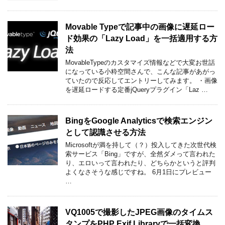
Movable Typeで記事中の画像に遅延ロー
ド効果の「Lazy Load」を一括適用する方
法
MovableTypeのカスタマイズ情報などで大変お世話
になっている小粋空間さんで、こんな記事があがっ
ていたので反応してエントリーしてみます。 ・画像
を遅延ロードする定番jQueryプラグイン「Laz …
BingをGoogle Analyticsで検索エンジン
として認識させる方法
Microsoftが満を持して（？）投入してきた次世代検
索サービス「Bing」ですが、全然ダメって言われた
り、エロいって言われたり、どちらかというと評判
よくなさそうな感じですね。 6月1日にプレビュー
…
VQ1005で撮影したJPEG画像のタイムス
タンプをPHP Exif Libraryで一括変換