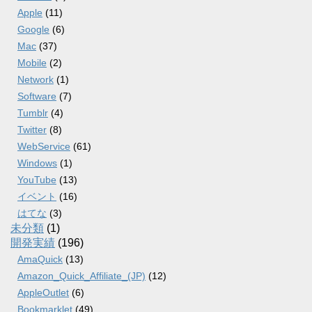
Apple
(11)
Google
(6)
Mac
(37)
Mobile
(2)
Network
(1)
Software
(7)
Tumblr
(4)
Twitter
(8)
WebService
(61)
Windows
(1)
YouTube
(13)
イベント
(16)
はてな
(3)
未分類
(1)
開発実績
(196)
AmaQuick
(13)
Amazon_Quick_Affiliate_(JP)
(12)
AppleOutlet
(6)
Bookmarklet
(49)