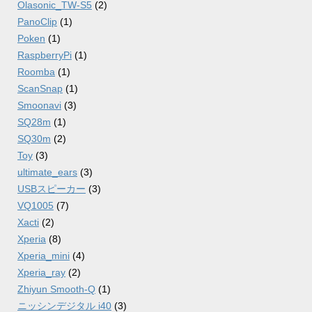
Olasonic_TW-S5
(2)
PanoClip
(1)
Poken
(1)
RaspberryPi
(1)
Roomba
(1)
ScanSnap
(1)
Smoonavi
(3)
SQ28m
(1)
SQ30m
(2)
Toy
(3)
ultimate_ears
(3)
USBスピーカー
(3)
VQ1005
(7)
Xacti
(2)
Xperia
(8)
Xperia_mini
(4)
Xperia_ray
(2)
Zhiyun Smooth-Q
(1)
ニッシンデジタル i40
(3)