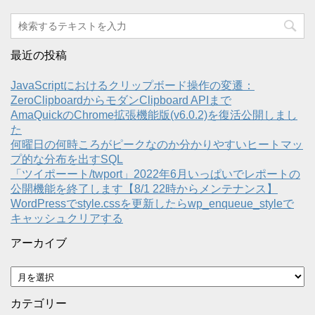
最近の投稿
JavaScriptにおけるクリップボード操作の変遷：
ZeroClipboardからモダンClipboard APIまで
AmaQuickのChrome拡張機能版(v6.0.2)を復活公開しまし
た
何曜日の何時ころがピークなのか分かりやすいヒートマッ
プ的な分布を出すSQL
「ツイポーート/twport」2022年6月いっぱいでレポートの
公開機能を終了します【8/1 22時からメンテナンス】
WordPressでstyle.cssを更新したらwp_enqueue_styleで
キャッシュクリアする
アーカイブ
ア
ー
カ
カテゴリー