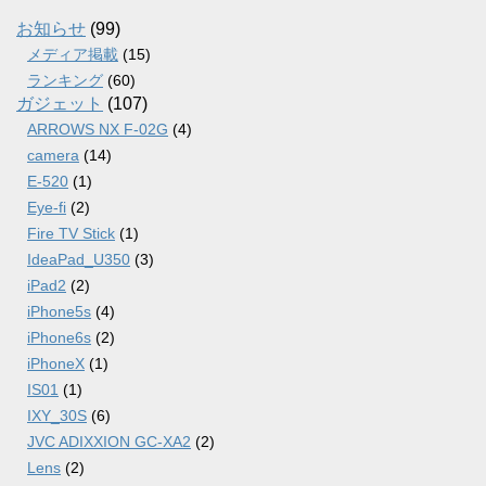
イ
ブ
お知らせ
(99)
メディア掲載
(15)
ランキング
(60)
ガジェット
(107)
ARROWS NX F-02G
(4)
camera
(14)
E-520
(1)
Eye-fi
(2)
Fire TV Stick
(1)
IdeaPad_U350
(3)
iPad2
(2)
iPhone5s
(4)
iPhone6s
(2)
iPhoneX
(1)
IS01
(1)
IXY_30S
(6)
JVC ADIXXION GC-XA2
(2)
Lens
(2)