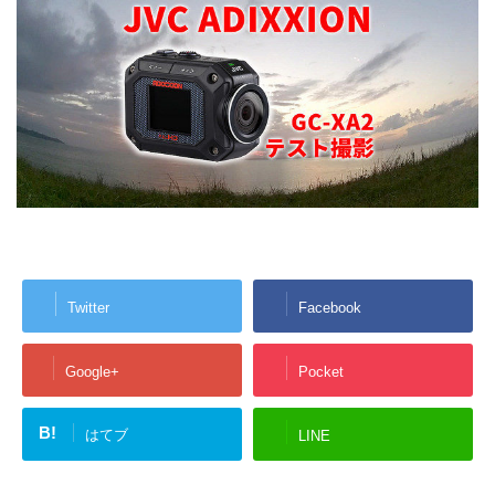
Twitter
Facebook
Google+
Pocket
B!
はてブ
LINE