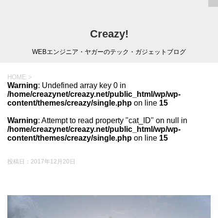
Creazy!
WEBエンジニア・ヤガーのテック・ガジェットブログ
HOME
>
Warning
: Undefined array key 0 in
/home/creazynet/creazy.net/public_html/wp/wp-
content/themes/creazy/single.php
on line
15
Warning
: Attempt to read property "cat_ID" on null in
/home/creazynet/creazy.net/public_html/wp/wp-
content/themes/creazy/single.php
on line
15
投稿日：
2017年12月20日