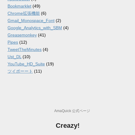
Bookmarklet
(49)
Chrome拡張機能
(6)
Gmail_Monospace_Font
(2)
Google_Analytics_with_SBM
(4)
Greasemonkey
(41)
Pipes
(12)
TweetTheMinutes
(4)
Ust_DL
(10)
YouTube_HD_Suite
(19)
ツイポーート
(11)
AmaQuick 公式ページ
Creazy!