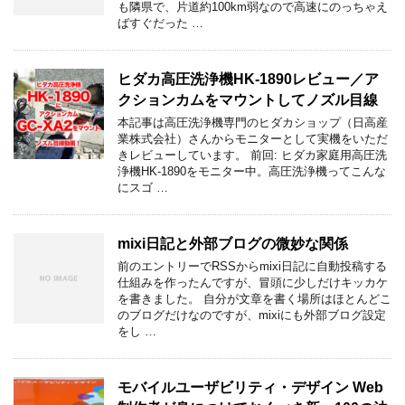
も隣県で、片道約100km弱なので高速にのっちゃえ
ばすぐだった …
ヒダカ高圧洗浄機HK-1890レビュー／ア
クションカムをマウントしてノズル目線
本記事は高圧洗浄機専門のヒダカショップ（日高産
業株式会社）さんからモニターとして実機をいただ
きレビューしています。 前回: ヒダカ家庭用高圧洗
浄機HK-1890をモニター中。高圧洗浄機ってこんな
にスゴ …
mixi日記と外部ブログの微妙な関係
前のエントリーでRSSからmixi日記に自動投稿する
仕組みを作ったんですが、冒頭に少しだけキッカケ
を書きました。 自分が文章を書く場所はほとんどこ
のブログだけなのですが、mixiにも外部ブログ設定
をし …
モバイルユーザビリティ・デザイン Web