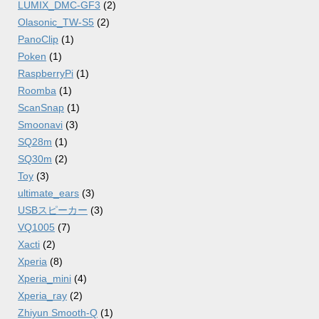
LUMIX_DMC-GF3
(2)
Olasonic_TW-S5
(2)
PanoClip
(1)
Poken
(1)
RaspberryPi
(1)
Roomba
(1)
ScanSnap
(1)
Smoonavi
(3)
SQ28m
(1)
SQ30m
(2)
Toy
(3)
ultimate_ears
(3)
USBスピーカー
(3)
VQ1005
(7)
Xacti
(2)
Xperia
(8)
Xperia_mini
(4)
Xperia_ray
(2)
Zhiyun Smooth-Q
(1)