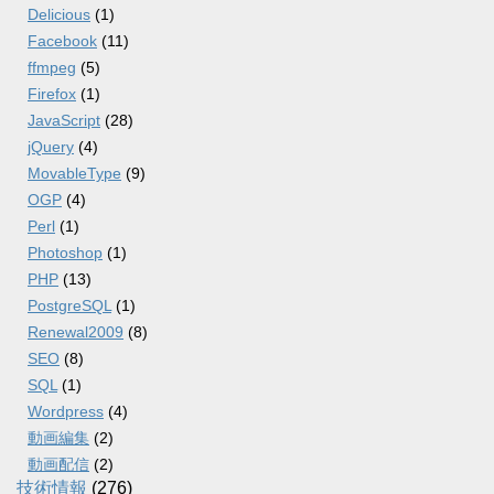
Delicious
(1)
Facebook
(11)
ffmpeg
(5)
Firefox
(1)
JavaScript
(28)
jQuery
(4)
MovableType
(9)
OGP
(4)
Perl
(1)
Photoshop
(1)
PHP
(13)
PostgreSQL
(1)
Renewal2009
(8)
SEO
(8)
SQL
(1)
Wordpress
(4)
動画編集
(2)
動画配信
(2)
技術情報
(276)