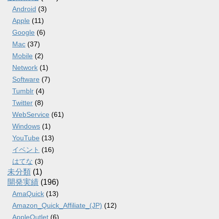
Android
(3)
Apple
(11)
Google
(6)
Mac
(37)
Mobile
(2)
Network
(1)
Software
(7)
Tumblr
(4)
Twitter
(8)
WebService
(61)
Windows
(1)
YouTube
(13)
イベント
(16)
はてな
(3)
未分類
(1)
開発実績
(196)
AmaQuick
(13)
Amazon_Quick_Affiliate_(JP)
(12)
AppleOutlet
(6)