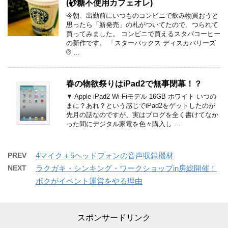
(砂糖不使用カフェオレ)
今朝、出勤前にいつものコンビニで飲み物買おうと
思ったら「新発売」の札がついてたので、つられて
買ってみました。 コンビニで買えるスタバコーヒー
の新作です。 「スターバックス ディスカバリーズ
® …
春の物欲祭りはiPad2で無事閉幕！？
▼ Apple iPad2 Wi-Fiモデル 16GB ホワイト いつの
まに？あれ？という感じでiPad2をゲットしたのが
先月の話なのですが、実はブログを全く書けてなか
った間にデジタル家電を色々購入し …
PREV
4マイク＋5ヘッドフォンの音声収録機材
NEXT
ラクガキ・シンキング・ワークショップin房総開催！
ボクがイベント運営をやる理由
スポンサードリンク