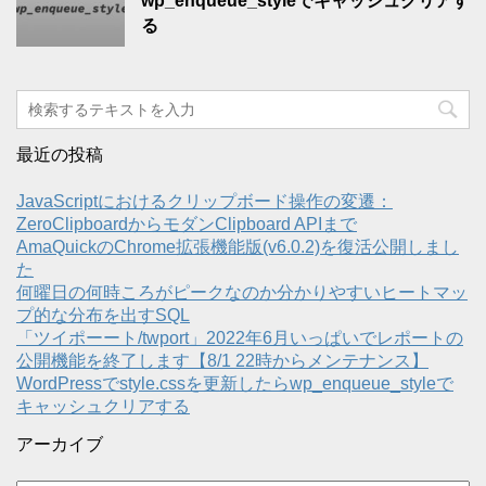
wp_enqueue_styleでキャッシュクリアす
る
最近の投稿
JavaScriptにおけるクリップボード操作の変遷：
ZeroClipboardからモダンClipboard APIまで
AmaQuickのChrome拡張機能版(v6.0.2)を復活公開しまし
た
何曜日の何時ころがピークなのか分かりやすいヒートマッ
プ的な分布を出すSQL
「ツイポーート/twport」2022年6月いっぱいでレポートの
公開機能を終了します【8/1 22時からメンテナンス】
WordPressでstyle.cssを更新したらwp_enqueue_styleで
キャッシュクリアする
アーカイブ