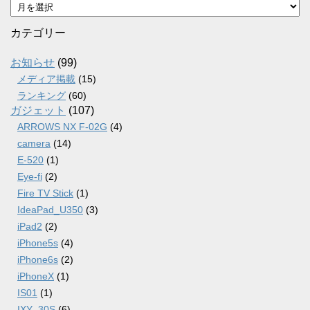
ア
ー
カ
カテゴリー
イ
ブ
お知らせ
(99)
メディア掲載
(15)
ランキング
(60)
ガジェット
(107)
ARROWS NX F-02G
(4)
camera
(14)
E-520
(1)
Eye-fi
(2)
Fire TV Stick
(1)
IdeaPad_U350
(3)
iPad2
(2)
iPhone5s
(4)
iPhone6s
(2)
iPhoneX
(1)
IS01
(1)
IXY_30S
(6)