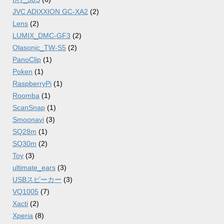
JVC ADIXXION GC-XA2
(2)
Lens
(2)
LUMIX_DMC-GF3
(2)
Olasonic_TW-S5
(2)
PanoClip
(1)
Poken
(1)
RaspberryPi
(1)
Roomba
(1)
ScanSnap
(1)
Smoonavi
(3)
SQ28m
(1)
SQ30m
(2)
Toy
(3)
ultimate_ears
(3)
USBスピーカー
(3)
VQ1005
(7)
Xacti
(2)
Xperia
(8)