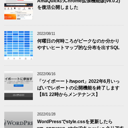
AmaQuickのChrome拡張機能版(v6.0.2)
を復活公開しました
2022/08/11
何曜日の何時ころがピークなのか分かり
やすいヒートマップ的な分布を出すSQL
2022/06/16
「ツイポーート/twport」2022年6月いっ
ぱいでレポートの公開機能を終了します
【8/1 22時からメンテナンス】
2022/01/28
WordPressでstyle.cssを更新したら