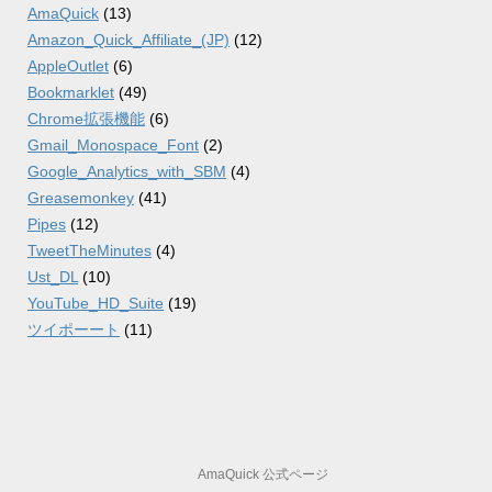
AmaQuick
(13)
Amazon_Quick_Affiliate_(JP)
(12)
AppleOutlet
(6)
Bookmarklet
(49)
Chrome拡張機能
(6)
Gmail_Monospace_Font
(2)
Google_Analytics_with_SBM
(4)
Greasemonkey
(41)
Pipes
(12)
TweetTheMinutes
(4)
Ust_DL
(10)
YouTube_HD_Suite
(19)
ツイポーート
(11)
AmaQuick 公式ページ