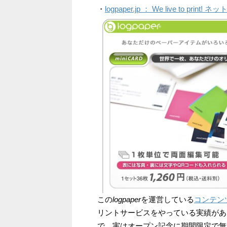
・
logpaper.jp ： We live to
この
logpaper
を運営している
コンテン
リントサービスをやっている実績があ
で、実はオープン記念に期間限定で無