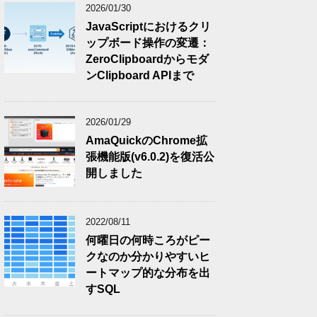
2026/01/30
JavaScriptにおけるクリ
ップボード操作の変遷：
ZeroClipboardからモダ
ンClipboard APIまで
2026/01/29
AmaQuickのChrome拡
張機能版(v6.0.2)を復活公
開しました
2022/08/11
何曜日の何時ころがピー
クなのか分かりやすいヒ
ートマップ的な分布を出
すSQL