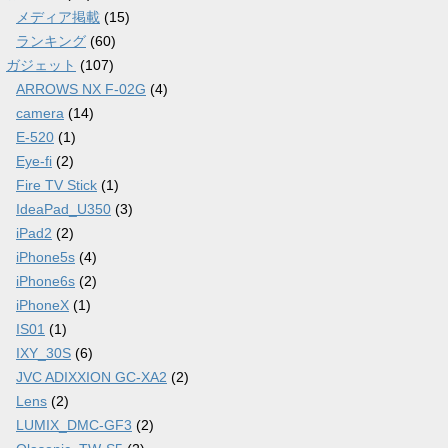
メディア掲載
(15)
ランキング
(60)
ガジェット
(107)
ARROWS NX F-02G
(4)
camera
(14)
E-520
(1)
Eye-fi
(2)
Fire TV Stick
(1)
IdeaPad_U350
(3)
iPad2
(2)
iPhone5s
(4)
iPhone6s
(2)
iPhoneX
(1)
IS01
(1)
IXY_30S
(6)
JVC ADIXXION GC-XA2
(2)
Lens
(2)
LUMIX_DMC-GF3
(2)