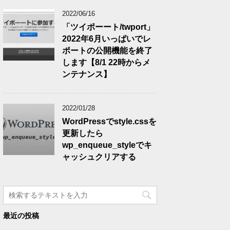
2022/06/16
「ツイポーート/twport」
2022年6月いっぱいでレ
ポートの公開機能を終了
します【8/1 22時からメ
ンテナンス】
2022/01/28
WordPressでstyle.cssを
更新したら
wp_enqueue_styleでキ
ャッシュクリアする
最近の投稿