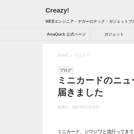
Creazy!
WEBエンジニア・ヤガーのテック・ガジェットブ
AmaQuick 公式ページ
ガジェット
HOME
>
ブログ
>
ブログ
ミニカードのニュー
届きました
投稿日：
2007年11月15日
ミニカード、ジワジワと流行ってきて