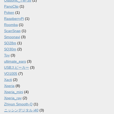
Olasonic_TW-S5
(2)
PanoClip
(1)
Poken
(1)
RaspberryPi
(1)
Roomba
(1)
ScanSnap
(1)
Smoonavi
(3)
SQ28m
(1)
SQ30m
(2)
Toy
(3)
ultimate_ears
(3)
USBスピーカー
(3)
VQ1005
(7)
Xacti
(2)
Xperia
(8)
Xperia_mini
(4)
Xperia_ray
(2)
Zhiyun Smooth-Q
(1)
ニッシンデジタル i40
(3)