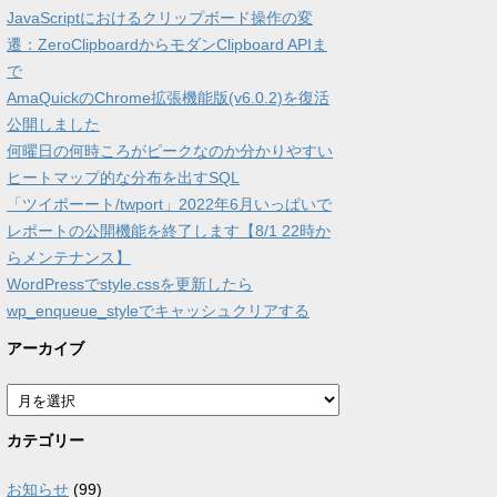
JavaScriptにおけるクリップボード操作の変
遷：ZeroClipboardからモダンClipboard APIま
で
AmaQuickのChrome拡張機能版(v6.0.2)を復活
公開しました
何曜日の何時ころがピークなのか分かりやすい
ヒートマップ的な分布を出すSQL
「ツイポーート/twport」2022年6月いっぱいで
レポートの公開機能を終了します【8/1 22時か
らメンテナンス】
WordPressでstyle.cssを更新したら
wp_enqueue_styleでキャッシュクリアする
アーカイブ
ア
ー
カ
カテゴリー
イ
ブ
お知らせ
(99)