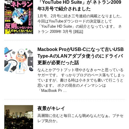
「YouTube HD Suite」が ネトラン2009
年3月号で紹介されました
1月号、2月号に続き三号連続の掲載となりました。
今回はYouTubeダウンロードの決定版として
「YouTube HD Suite」の紹介となっています。 ネ
トラン 2009年 3月号 [雑誌]
Macbook ProがUSB-Cになって古いUSB
Type-AのLANアダプタ使うのにドライバ
更新が必要だった話
なんとかアウトプット増やさなきゃ〜と思っている
ヤガーです。 すっかりブログのペース落ちてしまっ
ていますが、書ける時は小ネタでも書いて行こうと
思います。 ボクの現在のメインマシンは
「MacBook Pr …
夜景がキレイ
高層階に住むと毎日こんな眺めなんだなぁ。プチセ
レブ気分か。