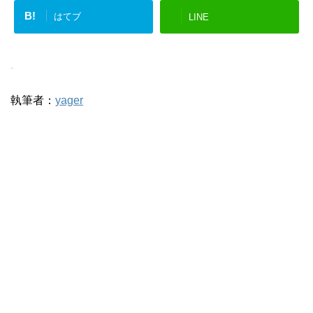
B!
はてブ
LINE
-
執筆者：
yager