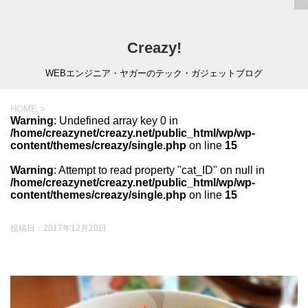
Creazy!
WEBエンジニア・ヤガーのテック・ガジェットブログ
HOME
>
Warning
: Undefined array key 0 in
/home/creazynet/creazy.net/public_html/wp/wp-
content/themes/creazy/single.php
on line
15
Warning
: Attempt to read property "cat_ID" on null in
/home/creazynet/creazy.net/public_html/wp/wp-
content/themes/creazy/single.php
on line
15
投稿日：
2017年12月20日