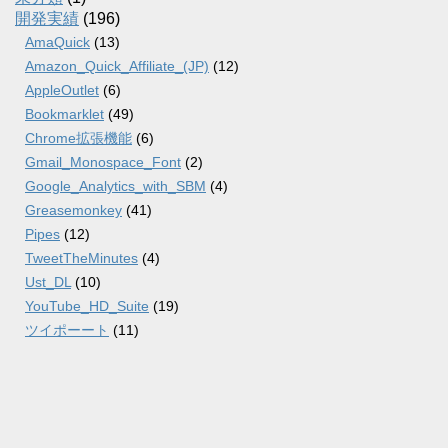
開発実績
(196)
AmaQuick
(13)
Amazon_Quick_Affiliate_(JP)
(12)
AppleOutlet
(6)
Bookmarklet
(49)
Chrome拡張機能
(6)
Gmail_Monospace_Font
(2)
Google_Analytics_with_SBM
(4)
Greasemonkey
(41)
Pipes
(12)
TweetTheMinutes
(4)
Ust_DL
(10)
YouTube_HD_Suite
(19)
ツイポーート
(11)