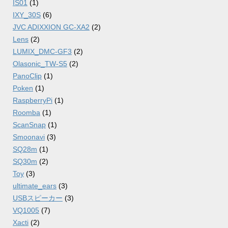
IS01
(1)
IXY_30S
(6)
JVC ADIXXION GC-XA2
(2)
Lens
(2)
LUMIX_DMC-GF3
(2)
Olasonic_TW-S5
(2)
PanoClip
(1)
Poken
(1)
RaspberryPi
(1)
Roomba
(1)
ScanSnap
(1)
Smoonavi
(3)
SQ28m
(1)
SQ30m
(2)
Toy
(3)
ultimate_ears
(3)
USBスピーカー
(3)
VQ1005
(7)
Xacti
(2)