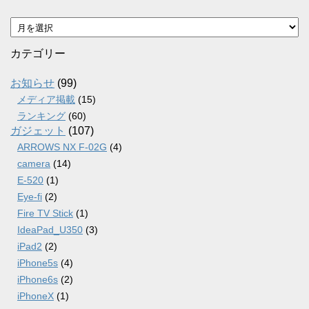
ア
ー
カ
カテゴリー
イ
ブ
お知らせ
(99)
メディア掲載
(15)
ランキング
(60)
ガジェット
(107)
ARROWS NX F-02G
(4)
camera
(14)
E-520
(1)
Eye-fi
(2)
Fire TV Stick
(1)
IdeaPad_U350
(3)
iPad2
(2)
iPhone5s
(4)
iPhone6s
(2)
iPhoneX
(1)