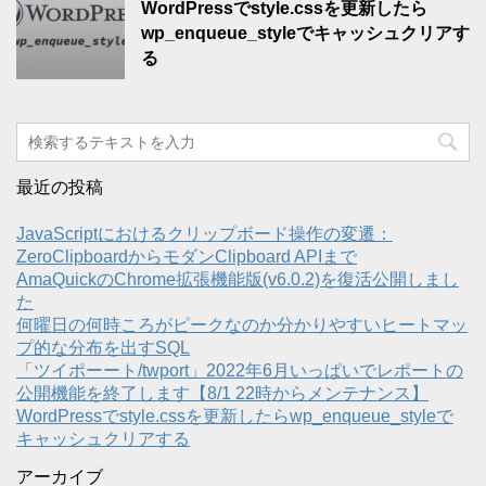
WordPressでstyle.cssを更新したら
wp_enqueue_styleでキャッシュクリアす
る
最近の投稿
JavaScriptにおけるクリップボード操作の変遷：
ZeroClipboardからモダンClipboard APIまで
AmaQuickのChrome拡張機能版(v6.0.2)を復活公開しまし
た
何曜日の何時ころがピークなのか分かりやすいヒートマッ
プ的な分布を出すSQL
「ツイポーート/twport」2022年6月いっぱいでレポートの
公開機能を終了します【8/1 22時からメンテナンス】
WordPressでstyle.cssを更新したらwp_enqueue_styleで
キャッシュクリアする
アーカイブ