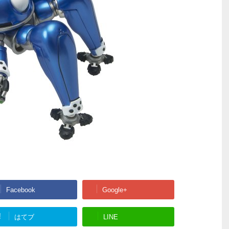
Facebook
Google+
!
はてブ
LINE