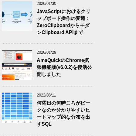
2026/01/30
JavaScriptにおけるクリ
ップボード操作の変遷：
ZeroClipboardからモダ
ンClipboard APIまで
2026/01/29
AmaQuickのChrome拡
張機能版(v6.0.2)を復活公
開しました
2022/08/11
何曜日の何時ころがピー
クなのか分かりやすいヒ
ートマップ的な分布を出
すSQL