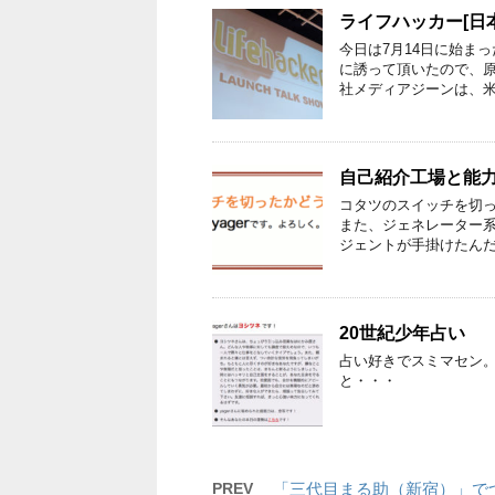
ライフハッカー[日
今日は7月14日に始ま
に誘って頂いたので、原
社メディアジーンは、米
自己紹介工場と能
コタツのスイッチを切っ
また、ジェネレーター系
ジェントが手掛けたんだ
20世紀少年占い
占い好きでスミマセン。
と・・・
PREV
「三代目まる助（新宿）」で