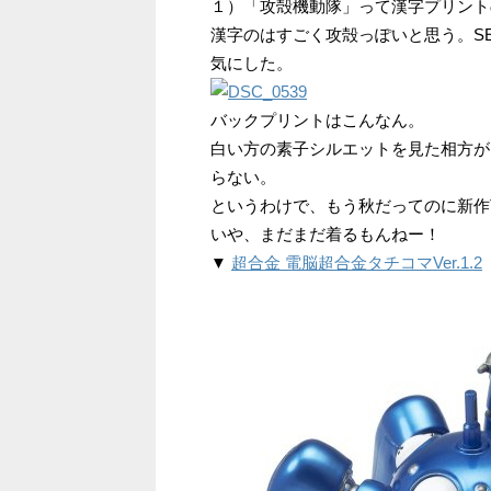
１）「攻殻機動隊」って漢字プリントの、２）
漢字のはすごく攻殻っぽいと思う。SE
気にした。
バックプリントはこんなん。
白い方の素子シルエットを見た相方が
らない。
というわけで、もう秋だってのに新作
いや、まだまだ着るもんねー！
▼
超合金 電脳超合金タチコマVer.1.2