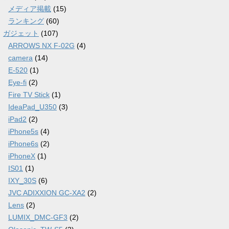
メディア掲載
(15)
ランキング
(60)
ガジェット
(107)
ARROWS NX F-02G
(4)
camera
(14)
E-520
(1)
Eye-fi
(2)
Fire TV Stick
(1)
IdeaPad_U350
(3)
iPad2
(2)
iPhone5s
(4)
iPhone6s
(2)
iPhoneX
(1)
IS01
(1)
IXY_30S
(6)
JVC ADIXXION GC-XA2
(2)
Lens
(2)
LUMIX_DMC-GF3
(2)