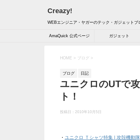
Creazy!
WEBエンジニア・ヤガーのテック・ガジェットブ
AmaQuick 公式ページ
ガジェット
HOME
>
ブログ
>
ブログ
日記
ユニクロのUTで
ト！
投稿日：
2010年10月5日
・
ユニクロ Ｔシャツ特集 | 攻殻機動隊 