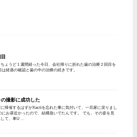
回目
らちょうど１週間経った今日、会社帰りに折れた歯の治療２回目を
日は経過の確認と歯の中の治療の続きです。
キの撮影に成功した
に帰省するはずがXactiを忘れた事に気付いて、一旦家に戻りまし
のにお昼近かったので、結構急いでたんです。 でも、その姿を見
して、車U …