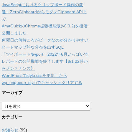
JavaScriptにおけるクリップボード操作の変
遷：ZeroClipboardからモダンClipboard APIま
で
AmaQuickのChrome拡張機能版(v6.0.2)を復活
公開しました
何曜日の何時ころがピークなのか分かりやすい
ヒートマップ的な分布を出すSQL
「ツイポーート/twport」2022年6月いっぱいで
レポートの公開機能を終了します【8/1 22時か
らメンテナンス】
WordPressでstyle.cssを更新したら
wp_enqueue_styleでキャッシュクリアする
アーカイブ
ア
ー
カ
カテゴリー
イ
ブ
お知らせ
(99)