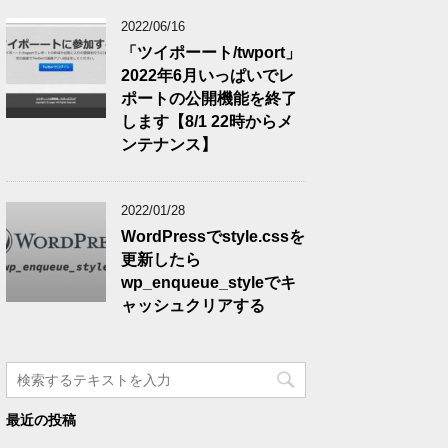
2022/06/16
「ツイポーート/twport」
2022年6月いっぱいでレ
ポートの公開機能を終了
します【8/1 22時からメ
ンテナンス】
2022/01/28
WordPressでstyle.cssを
更新したら
wp_enqueue_styleでキ
ャッシュクリアする
最近の投稿