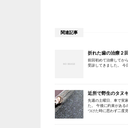
関連記事
折れた歯の治療２
前回初めて治療してか
受診してきました。 今
近所で野生のタヌ
先週の土曜日、車で実家
た。 午後に約束がある
つけた時に思わず二度見