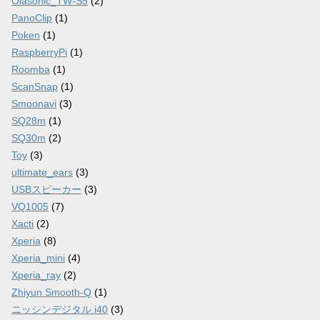
Olasonic_TW-S5
(2)
PanoClip
(1)
Poken
(1)
RaspberryPi
(1)
Roomba
(1)
ScanSnap
(1)
Smoonavi
(3)
SQ28m
(1)
SQ30m
(2)
Toy
(3)
ultimate_ears
(3)
USBスピーカー
(3)
VQ1005
(7)
Xacti
(2)
Xperia
(8)
Xperia_mini
(4)
Xperia_ray
(2)
Zhiyun Smooth-Q
(1)
ニッシンデジタル i40
(3)