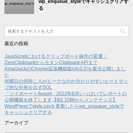
wp_enqueue_styleでキャッシュクリアす
る
最近の投稿
JavaScriptにおけるクリップボード操作の変遷：
ZeroClipboardからモダンClipboard APIまで
AmaQuickのChrome拡張機能版(v6.0.2)を復活公開しまし
た
何曜日の何時ころがピークなのか分かりやすいヒートマッ
プ的な分布を出すSQL
「ツイポーート/twport」2022年6月いっぱいでレポートの
公開機能を終了します【8/1 22時からメンテナンス】
WordPressでstyle.cssを更新したらwp_enqueue_styleで
キャッシュクリアする
アーカイブ