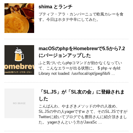
shima とランチ
プティフ・アラ・カンパーニュで欧風カレーを食
す。今日はホタテ中辛にしてみた。
macOSのphpをHomebrewで5.5から7.2
にバージョンアップした
ふと気づいたらphpコマンドが効かなくなってい
て、こんなエラーが出る状態に。 $ php -v dyld:
Library not loaded: /usr/local/opt/jpeg/lib/li …
「SL.JS」が「SL友の会」に登録されま
した
こんばんわ、やまざきメソッドの中の人改め、
SL.JSの中の人yagerですw さて、そのSL.JSですが
Twitterに続いてブログでも豊田さんに紹介頂きまし
た。 yagerさんという方がJavaSc …