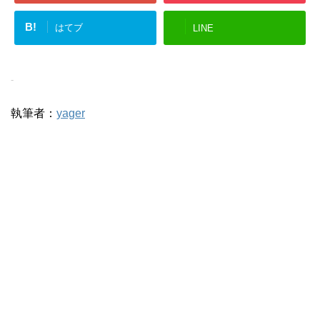
B!
はてブ
LINE
-
執筆者：
yager