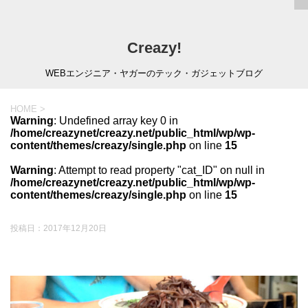
Creazy!
WEBエンジニア・ヤガーのテック・ガジェットブログ
HOME
>
Warning
: Undefined array key 0 in
/home/creazynet/creazy.net/public_html/wp/wp-
content/themes/creazy/single.php
on line
15
Warning
: Attempt to read property "cat_ID" on null in
/home/creazynet/creazy.net/public_html/wp/wp-
content/themes/creazy/single.php
on line
15
投稿日：
2017年12月20日