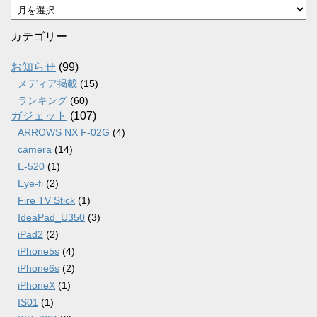
ア
ー
カ
カテゴリー
イ
ブ
お知らせ
(99)
メディア掲載
(15)
ランキング
(60)
ガジェット
(107)
ARROWS NX F-02G
(4)
camera
(14)
E-520
(1)
Eye-fi
(2)
Fire TV Stick
(1)
IdeaPad_U350
(3)
iPad2
(2)
iPhone5s
(4)
iPhone6s
(2)
iPhoneX
(1)
IS01
(1)