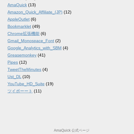
AmaQuick
(13)
Amazon_Quick_Affiliate_(JP)
(12)
AppleOutlet
(6)
Bookmarklet
(49)
Chrome拡張機能
(6)
Gmail_Monospace_Font
(2)
Google_Analytics_with_SBM
(4)
Greasemonkey
(41)
Pipes
(12)
TweetTheMinutes
(4)
Ust_DL
(10)
YouTube_HD_Suite
(19)
ツイポーート
(11)
AmaQuick 公式ページ