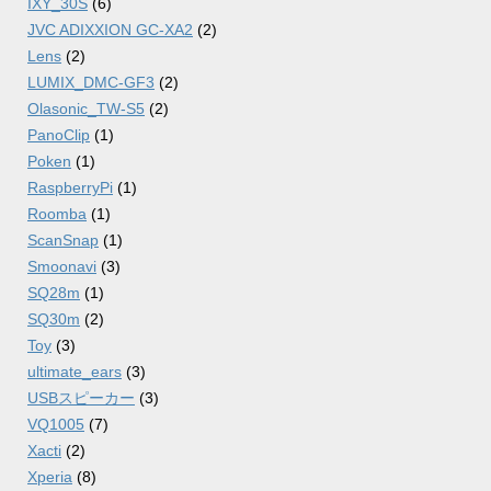
IXY_30S
(6)
JVC ADIXXION GC-XA2
(2)
Lens
(2)
LUMIX_DMC-GF3
(2)
Olasonic_TW-S5
(2)
PanoClip
(1)
Poken
(1)
RaspberryPi
(1)
Roomba
(1)
ScanSnap
(1)
Smoonavi
(3)
SQ28m
(1)
SQ30m
(2)
Toy
(3)
ultimate_ears
(3)
USBスピーカー
(3)
VQ1005
(7)
Xacti
(2)
Xperia
(8)