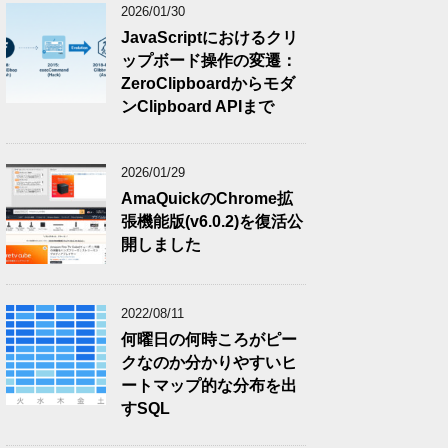
2026/01/30
JavaScriptにおけるクリ
ップボード操作の変遷：
ZeroClipboardからモダ
ンClipboard APIまで
2026/01/29
AmaQuickのChrome拡
張機能版(v6.0.2)を復活公
開しました
2022/08/11
何曜日の何時ころがピー
クなのか分かりやすいヒ
ートマップ的な分布を出
すSQL