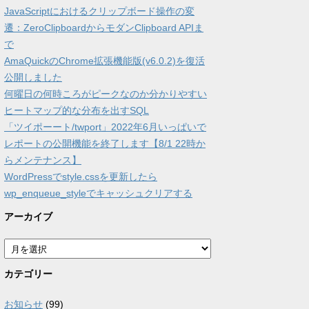
JavaScriptにおけるクリップボード操作の変
遷：ZeroClipboardからモダンClipboard APIま
で
AmaQuickのChrome拡張機能版(v6.0.2)を復活
公開しました
何曜日の何時ころがピークなのか分かりやすい
ヒートマップ的な分布を出すSQL
「ツイポーート/twport」2022年6月いっぱいで
レポートの公開機能を終了します【8/1 22時か
らメンテナンス】
WordPressでstyle.cssを更新したら
wp_enqueue_styleでキャッシュクリアする
アーカイブ
ア
ー
カ
カテゴリー
イ
ブ
お知らせ
(99)