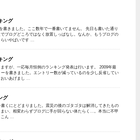
ンキング
ーを書きました。ここ数年で一番書いてません。 先日も書いた通り
良でブログどころではなく放置しっぱなし。なんか、もうブログの
らいやばいです …
ンキング
ますが、一応毎月恒例のランキング発表は行います。 2009年最
リーを書きました。エントリー数が減っているのを少し反省してい
おいあげまし …
ング
を書くにとどまりました。震災の後のゴタゴタは解消してきたもの
しまい、相変わらずブログに手が回らない体たらく…。本当に不甲
こん …