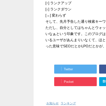
[↑] ランクアップ
[↓] ランクダウン
[→] 変わらず
そして、先月予告した通り検索キーワ
ただし、自分としてはちゃんとウォッチ
いなぁという印象です。このブログは
いるユーザがあんまりいなくて、ほと
った意味でSEOだとかLPOだとかが
Twitter
B
Pocket
-
お知らせ
,
ランキング