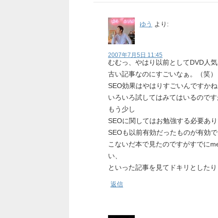
ゆう
より:
2007年7月5日 11:45
むむっ、やはり以前としてDVD人
古い記事なのにすごいなぁ。（笑）
SEO効果はやはりすごいんですか
いろいろ試してはみてはいるのです
もう少し
SEOに関してはお勉強する必要あ
SEOも以前有効だったものが有効
こないだ本で見たのですがすでにm
い、
といった記事を見てドキリとしたり・・
返信