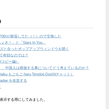
０
(P06)が膨張してた（！）ので交換した
」と「Stars In You」
画像サイズと合ったポップアップウィンドウを開く
策として有効なのでは？
Dコピー編）
園」、中国人は模倣する事についてどう考えているのか？
iku,もごもご,haru,Timelog,DooViiチャット）
t Badge を改造する
？
表示する用にしてみました。