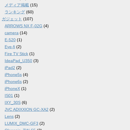
メディア掲載
(15)
ランキング
(60)
ガジェット
(107)
ARROWS NX F-02G
(4)
camera
(14)
E-520
(1)
Eye-fi
(2)
Fire TV Stick
(1)
IdeaPad_U350
(3)
iPad2
(2)
iPhone5s
(4)
iPhone6s
(2)
iPhoneX
(1)
IS01
(1)
IXY_30S
(6)
JVC ADIXXION GC-XA2
(2)
Lens
(2)
LUMIX_DMC-GF3
(2)