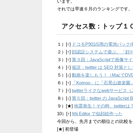
います。
それでは早速６月のランキングです。
アクセス数：トップ１
１）[↑]
ドコモP901iS用の電池パック
２）[↑]
顔認証システムで遊ぶ、「顔ちぇき！
３）[↑]
第３回：JavaScriptで
４）[↑]
仮説：twitter は SEO 対
５）[↓]
動画を楽しもう！（MacでDV
６）[↑]
「Komoo」に「石景山遊楽
７）[↑]
twitterライクなwebサービス（Ja
８）[↓]
第５回：twitter の JavaScrip
９）[★]
地震発生！その時、twitterは
10）[↑]
Mii Editor で似顔絵作った
今回から、先月までの順位との比較を
[★] 初登場