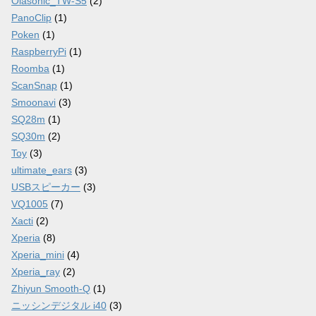
Olasonic_TW-S5
(2)
PanoClip
(1)
Poken
(1)
RaspberryPi
(1)
Roomba
(1)
ScanSnap
(1)
Smoonavi
(3)
SQ28m
(1)
SQ30m
(2)
Toy
(3)
ultimate_ears
(3)
USBスピーカー
(3)
VQ1005
(7)
Xacti
(2)
Xperia
(8)
Xperia_mini
(4)
Xperia_ray
(2)
Zhiyun Smooth-Q
(1)
ニッシンデジタル i40
(3)