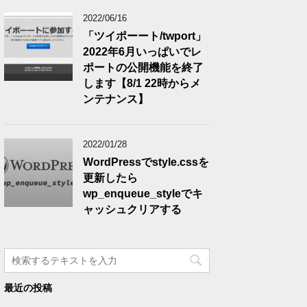
2022/06/16
「ツイポーート/twport」
2022年6月いっぱいでレ
ポートの公開機能を終了
します【8/1 22時からメ
ンテナンス】
2022/01/28
WordPressでstyle.cssを
更新したら
wp_enqueue_styleでキ
ャッシュクリアする
最近の投稿