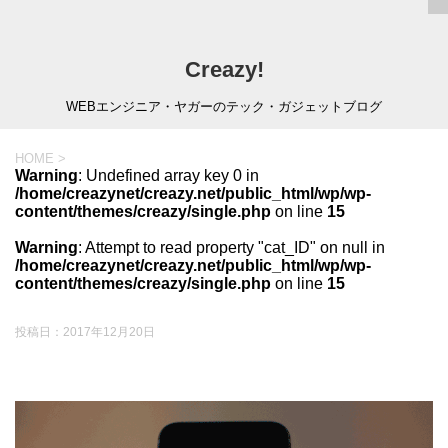
Creazy!
WEBエンジニア・ヤガーのテック・ガジェットブログ
HOME
>
Warning
: Undefined array key 0 in
/home/creazynet/creazy.net/public_html/wp/wp-
content/themes/creazy/single.php
on line
15
Warning
: Attempt to read property "cat_ID" on null in
/home/creazynet/creazy.net/public_html/wp/wp-
content/themes/creazy/single.php
on line
15
投稿日：
2017年12月20日