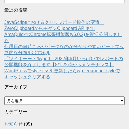
最近の投稿
JavaScriptにおけるクリップボード操作の変遷：
ZeroClipboardからモダンClipboard APIまで
AmaQuickのChrome拡張機能版(v6.0.2)を復活公開しまし
た
何曜日の何時ころがピークなのか分かりやすいヒートマッ
プ的な分布を出すSQL
「ツイポーート/twport」2022年6月いっぱいでレポートの
公開機能を終了します【8/1 22時からメンテナンス】
WordPressでstyle.cssを更新したらwp_enqueue_styleで
キャッシュクリアする
アーカイブ
ア
ー
カ
カテゴリー
イ
ブ
お知らせ
(99)