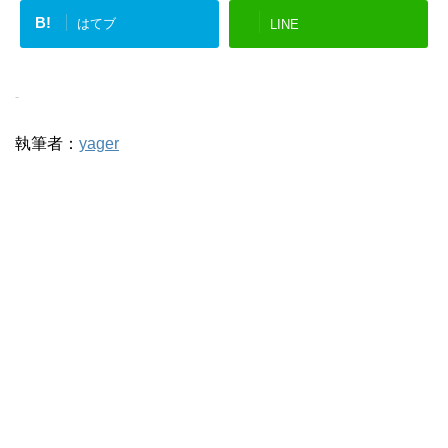
B!
はてブ
LINE
-
執筆者：
yager