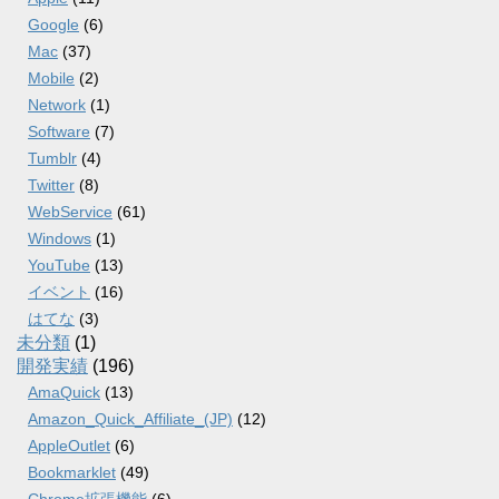
Google
(6)
Mac
(37)
Mobile
(2)
Network
(1)
Software
(7)
Tumblr
(4)
Twitter
(8)
WebService
(61)
Windows
(1)
YouTube
(13)
イベント
(16)
はてな
(3)
未分類
(1)
開発実績
(196)
AmaQuick
(13)
Amazon_Quick_Affiliate_(JP)
(12)
AppleOutlet
(6)
Bookmarklet
(49)
Chrome拡張機能
(6)