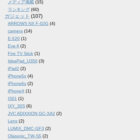
メディア掲載
(15)
ランキング
(60)
ガジェット
(107)
ARROWS NX F-02G
(4)
camera
(14)
E-520
(1)
Eye-fi
(2)
Fire TV Stick
(1)
IdeaPad_U350
(3)
iPad2
(2)
iPhone5s
(4)
iPhone6s
(2)
iPhoneX
(1)
IS01
(1)
IXY_30S
(6)
JVC ADIXXION GC-XA2
(2)
Lens
(2)
LUMIX_DMC-GF3
(2)
Olasonic_TW-S5
(2)