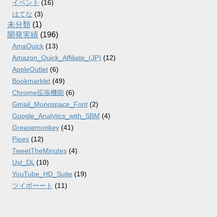
イベント
(16)
はてな
(3)
未分類
(1)
開発実績
(196)
AmaQuick
(13)
Amazon_Quick_Affiliate_(JP)
(12)
AppleOutlet
(6)
Bookmarklet
(49)
Chrome拡張機能
(6)
Gmail_Monospace_Font
(2)
Google_Analytics_with_SBM
(4)
Greasemonkey
(41)
Pipes
(12)
TweetTheMinutes
(4)
Ust_DL
(10)
YouTube_HD_Suite
(19)
ツイポーート
(11)