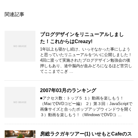
関連記事
ブログデザインをリニューアルしまし
た！これからはCreazy!
1年以上も寝かし続け、いっそなかった事にしよう
と思っていたリニューアルをついに公開しました！
4回に渡って実施されたブログデザイン勉強会の後
押しもあり、途中脳内が血みどろになるほど苦労し
てここまでこぎ …
2007年03月のランキング
■アクセス数：トップ５ １）動画を楽しもう！
（MacでDVDコピー編） ２）第３回：JavaScriptで
画像サイズと合ったポップアップウィンドウを開く
３）動画を楽しもう！（WindowsでDVDコ …
房総ラクガキツアー(1) いせもとCafeのス