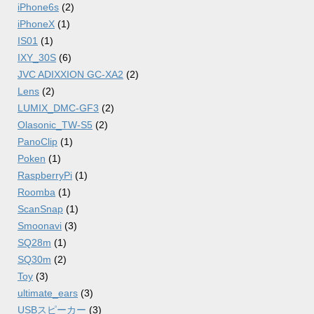
iPhone6s
(2)
iPhoneX
(1)
IS01
(1)
IXY_30S
(6)
JVC ADIXXION GC-XA2
(2)
Lens
(2)
LUMIX_DMC-GF3
(2)
Olasonic_TW-S5
(2)
PanoClip
(1)
Poken
(1)
RaspberryPi
(1)
Roomba
(1)
ScanSnap
(1)
Smoonavi
(3)
SQ28m
(1)
SQ30m
(2)
Toy
(3)
ultimate_ears
(3)
USBスピーカー
(3)