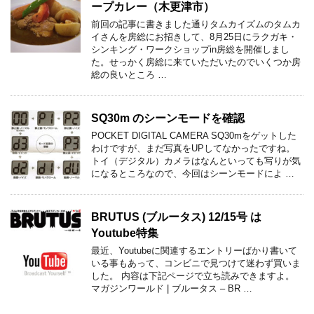
ープカレー（木更津市）
前回の記事に書きました通りタムカイズムのタムカ
イさんを房総にお招きして、8月25日にラクガキ・
シンキング・ワークショップin房総を開催しまし
た。せっかく房総に来ていただいたのでいくつか房
総の良いところ …
SQ30m のシーンモードを確認
POCKET DIGITAL CAMERA SQ30mをゲットした
わけですが、まだ写真をUPしてなかったですね。
トイ（デジタル）カメラはなんといっても写りが気
になるところなので、今回はシーンモードによ …
BRUTUS (ブルータス) 12/15号 は
Youtube特集
最近、Youtubeに関連するエントリーばかり書いて
いる事もあって、コンビニで見つけて迷わず買いま
した。 内容は下記ページで立ち読みできますよ。
マガジンワールド | ブルータス – BR …