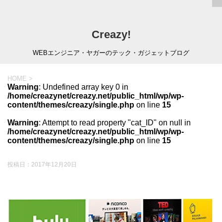
Creazy!
WEBエンジニア・ヤガーのテック・ガジェットブログ
HOME
>
Warning
: Undefined array key 0 in
/home/creazynet/creazy.net/public_html/wp/wp-
content/themes/creazy/single.php
on line
15
Warning
: Attempt to read property "cat_ID" on null in
/home/creazynet/creazy.net/public_html/wp/wp-
content/themes/creazy/single.php
on line
15
投稿日：
2017年12月20日