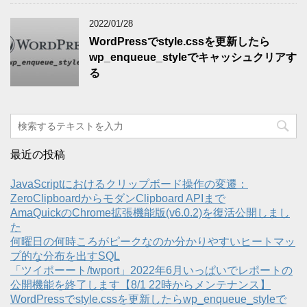
2022/01/28
WordPressでstyle.cssを更新したら
wp_enqueue_styleでキャッシュクリアす
る
最近の投稿
JavaScriptにおけるクリップボード操作の変遷：
ZeroClipboardからモダンClipboard APIまで
AmaQuickのChrome拡張機能版(v6.0.2)を復活公開しまし
た
何曜日の何時ころがピークなのか分かりやすいヒートマッ
プ的な分布を出すSQL
「ツイポーート/twport」2022年6月いっぱいでレポートの
公開機能を終了します【8/1 22時からメンテナンス】
WordPressでstyle.cssを更新したらwp_enqueue_styleで