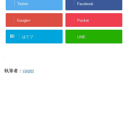
Twitter
Facebook
Google+
Pocket
B!
はてブ
LINE
-
執筆者：
yager