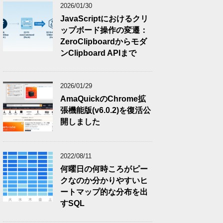
2026/01/30
JavaScriptにおけるクリ
ップボード操作の変遷：
ZeroClipboardからモダ
ンClipboard APIまで
2026/01/29
AmaQuickのChrome拡
張機能版(v6.0.2)を復活公
開しました
2022/08/11
何曜日の何時ころがピー
クなのか分かりやすいヒ
ートマップ的な分布を出
すSQL