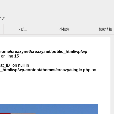
ログ
レビュー
小技集
技術情報
home/creazynet/creazy.net/public_html/wp/wp-
on line
15
cat_ID" on null in
c_html/wp/wp-content/themes/creazy/single.php
on