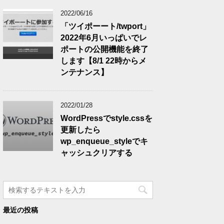
2022/06/16
「ツイポーート/twport」
2022年6月いっぱいでレ
ポートの公開機能を終了
します【8/1 22時からメ
ンテナンス】
2022/01/28
WordPressでstyle.cssを
更新したら
wp_enqueue_styleでキ
ャッシュクリアする
最近の投稿