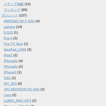
メディア掲載
(15)
ランキング
(60)
ガジェット
(107)
ARROWS NX F-02G
(4)
camera
(14)
E-520
(1)
Eye-fi
(2)
Fire TV Stick
(1)
IdeaPad_U350
(3)
iPad2
(2)
iPhone5s
(4)
iPhone6s
(2)
iPhoneX
(1)
IS01
(1)
IXY_30S
(6)
JVC ADIXXION GC-XA2
(2)
Lens
(2)
LUMIX_DMC-GF3
(2)