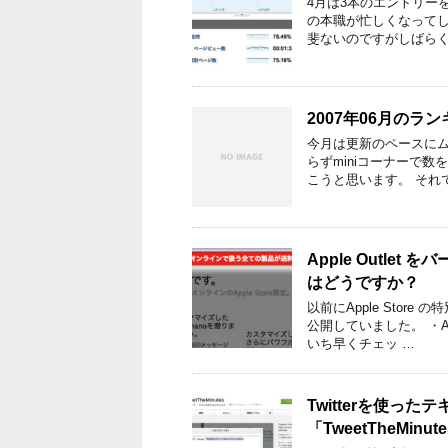
4月は3本のエントリー
の本職が忙しくなって
斐ないのですがしばらく
2007年06月のラ
今月は更新のペースに
らずminiコーナーで
こうと思います。 それ
Apple Outle
はどうですか？
以前にApple Sto
公開していました。 ・A
いち早くチェッ …
Twitterを使っ
「TweetTheMin