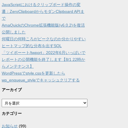
JavaScriptにおけるクリップボード操作の変
遷：ZeroClipboardからモダンClipboard APIま
で
AmaQuickのChrome拡張機能版(v6.0.2)を復活
公開しました
何曜日の何時ころがピークなのか分かりやすい
ヒートマップ的な分布を出すSQL
「ツイポーート/twport」2022年6月いっぱいで
レポートの公開機能を終了します【8/1 22時か
らメンテナンス】
WordPressでstyle.cssを更新したら
wp_enqueue_styleでキャッシュクリアする
アーカイブ
ア
ー
カ
カテゴリー
イ
ブ
お知らせ
(99)