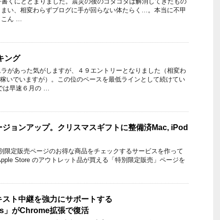
を書くにとどまりました。震災の後のゴタゴタは解消してきたもの
しまい、相変わらずブログに手が回らない体たらく…。本当に不甲
こん …
ンキング
ムラがあった気がしますが、４９エントリーとなりました（相変わ
数を稼いでいますが）。この位のペースを最低ラインとして続けてい
では早速６月の …
t をバージョンアップ。クリスマスギフトに整備済Mac, iPod
re の特別限定販売ページのお得な商品をチェックするサービスを作って
pple Store のアウトレット品が買える「特別限定販売」ページを
たテキスト中継を強力にサポートする
utes」がChrome拡張で復活