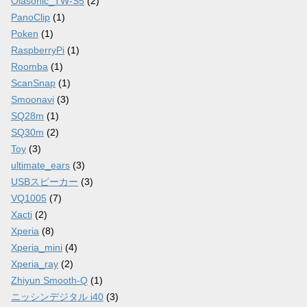
Olasonic_TW-S5
(2)
PanoClip
(1)
Poken
(1)
RaspberryPi
(1)
Roomba
(1)
ScanSnap
(1)
Smoonavi
(3)
SQ28m
(1)
SQ30m
(2)
Toy
(3)
ultimate_ears
(3)
USBスピーカー
(3)
VQ1005
(7)
Xacti
(2)
Xperia
(8)
Xperia_mini
(4)
Xperia_ray
(2)
Zhiyun Smooth-Q
(1)
ニッシンデジタル i40
(3)