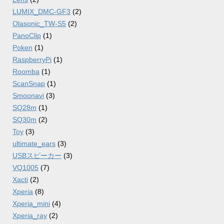
LUMIX_DMC-GF3
(2)
Olasonic_TW-S5
(2)
PanoClip
(1)
Poken
(1)
RaspberryPi
(1)
Roomba
(1)
ScanSnap
(1)
Smoonavi
(3)
SQ28m
(1)
SQ30m
(2)
Toy
(3)
ultimate_ears
(3)
USBスピーカー
(3)
VQ1005
(7)
Xacti
(2)
Xperia
(8)
Xperia_mini
(4)
Xperia_ray
(2)