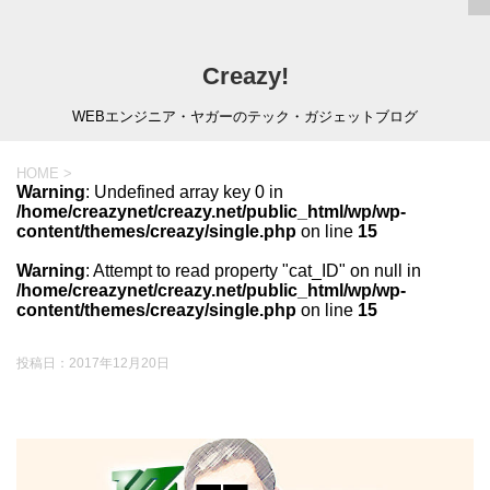
Creazy!
WEBエンジニア・ヤガーのテック・ガジェットブログ
HOME
>
Warning
: Undefined array key 0 in
/home/creazynet/creazy.net/public_html/wp/wp-
content/themes/creazy/single.php
on line
15
Warning
: Attempt to read property "cat_ID" on null in
/home/creazynet/creazy.net/public_html/wp/wp-
content/themes/creazy/single.php
on line
15
投稿日：
2017年12月20日