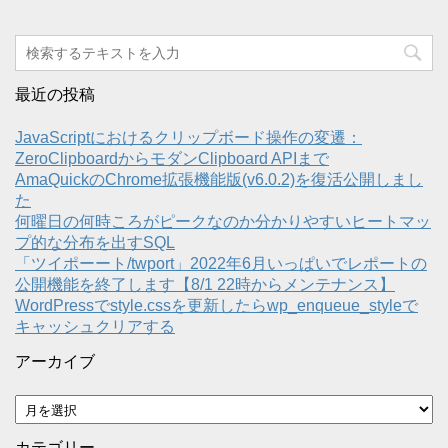
最近の投稿
JavaScriptにおけるクリップボード操作の変遷：
ZeroClipboardからモダンClipboard APIまで
AmaQuickのChrome拡張機能版(v6.0.2)を復活公開しまし
た
何曜日の何時ころがピークなのか分かりやすいヒートマッ
プ的な分布を出すSQL
「ツイポーート/twport」2022年6月いっぱいでレポートの
公開機能を終了します【8/1 22時からメンテナンス】
WordPressでstyle.cssを更新したらwp_enqueue_styleで
キャッシュクリアする
アーカイブ
ア
ー
カ
カテゴリー