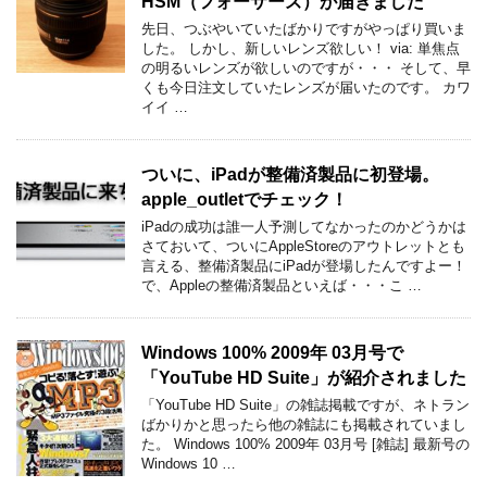
HSM（フォーサーズ）が届きました
先日、つぶやいていたばかりですがやっぱり買いま
した。 しかし、新しいレンズ欲しい！ via: 単焦点
の明るいレンズが欲しいのですが・・・ そして、早
くも今日注文していたレンズが届いたのです。 カワ
イイ …
ついに、iPadが整備済製品に初登場。
apple_outletでチェック！
iPadの成功は誰一人予測してなかったのかどうかは
さておいて、ついにAppleStoreのアウトレットとも
言える、整備済製品にiPadが登場したんですよー！
で、Appleの整備済製品といえば・・・こ …
Windows 100% 2009年 03月号で
「YouTube HD Suite」が紹介されました
「YouTube HD Suite」の雑誌掲載ですが、ネトラン
ばかりかと思ったら他の雑誌にも掲載されていまし
た。 Windows 100% 2009年 03月号 [雑誌] 最新号の
Windows 10 …