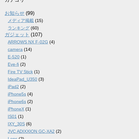
イ
ブ
お知らせ
(99)
メディア掲載
(15)
ランキング
(60)
ガジェット
(107)
ARROWS NX F-02G
(4)
camera
(14)
E-520
(1)
Eye-fi
(2)
Fire TV Stick
(1)
IdeaPad_U350
(3)
iPad2
(2)
iPhone5s
(4)
iPhone6s
(2)
iPhoneX
(1)
IS01
(1)
IXY_30S
(6)
JVC ADIXXION GC-XA2
(2)
Lens
(2)