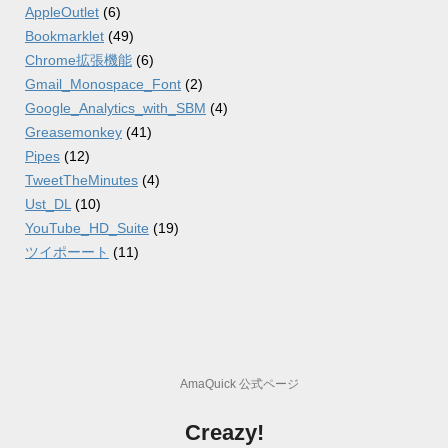
AppleOutlet
(6)
Bookmarklet
(49)
Chrome拡張機能
(6)
Gmail_Monospace_Font
(2)
Google_Analytics_with_SBM
(4)
Greasemonkey
(41)
Pipes
(12)
TweetTheMinutes
(4)
Ust_DL
(10)
YouTube_HD_Suite
(19)
ツイポーート
(11)
AmaQuick 公式ページ
Creazy!