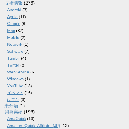
技術情報
(276)
Android
(3)
Apple
(11)
Google
(6)
Mac
(37)
Mobile
(2)
Network
(1)
Software
(7)
Tumblr
(4)
Twitter
(8)
WebService
(61)
Windows
(1)
YouTube
(13)
イベント
(16)
はてな
(3)
未分類
(1)
開発実績
(196)
AmaQuick
(13)
Amazon_Quick_Affiliate_(JP)
(12)