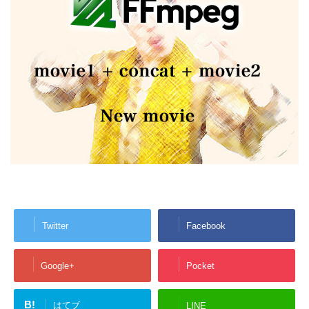
Twitter
Facebook
Google+
Pocket
B!
はてブ
LINE