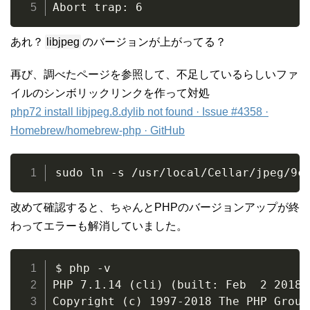
Abort trap: 6
あれ？
libjpeg
のバージョンが上がってる？
再び、調べたページを参照して、不足しているらしいファ
イルのシンボリックリンクを作って対処
php72 install libjpeg.8.dylib not found · Issue #4358 ·
Homebrew/homebrew-php · GitHub
sudo ln -s /usr/local/Cellar/jpeg/9c
改めて確認すると、ちゃんとPHPのバージョンアップが終
わってエラーも解消していました。
$ php -v

PHP 7.1.14 (cli) (built: Feb  2 2018 
Copyright (c) 1997-2018 The PHP Group
