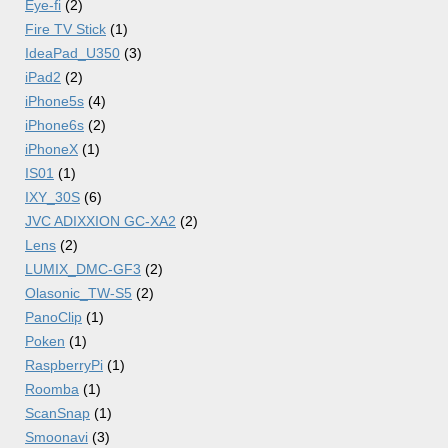
Eye-fi
(2)
Fire TV Stick
(1)
IdeaPad_U350
(3)
iPad2
(2)
iPhone5s
(4)
iPhone6s
(2)
iPhoneX
(1)
IS01
(1)
IXY_30S
(6)
JVC ADIXXION GC-XA2
(2)
Lens
(2)
LUMIX_DMC-GF3
(2)
Olasonic_TW-S5
(2)
PanoClip
(1)
Poken
(1)
RaspberryPi
(1)
Roomba
(1)
ScanSnap
(1)
Smoonavi
(3)