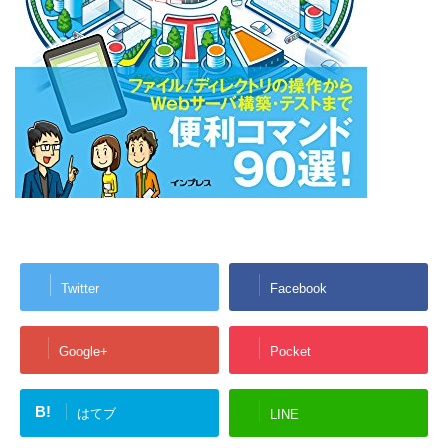
Twitter
Facebook
Google+
Pocket
B!
はてブ
LINE