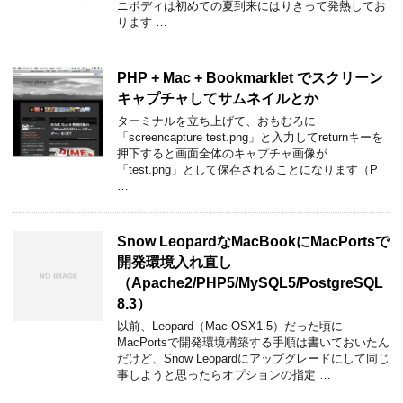
ニボディは初めての夏到来にはりきって発熱してお
ります …
PHP + Mac + Bookmarklet でスクリーン
キャプチャしてサムネイルとか
ターミナルを立ち上げて、おもむろに
「screencapture test.png」と入力してreturnキーを
押下すると画面全体のキャプチャ画像が
「test.png」として保存されることになります（P
…
Snow LeopardなMacBookにMacPortsで
開発環境入れ直し
（Apache2/PHP5/MySQL5/PostgreSQL
8.3）
以前、Leopard（Mac OSX1.5）だった頃に
MacPortsで開発環境構築する手順は書いておいたん
だけど、Snow Leopardにアップグレードにして同じ
事しようと思ったらオプションの指定 …