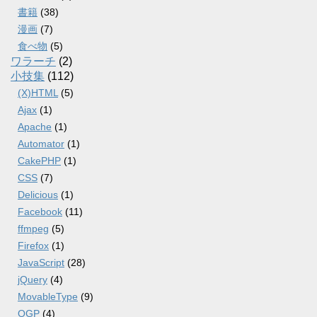
書籍
(38)
漫画
(7)
食べ物
(5)
ワラーチ
(2)
小技集
(112)
(X)HTML
(5)
Ajax
(1)
Apache
(1)
Automator
(1)
CakePHP
(1)
CSS
(7)
Delicious
(1)
Facebook
(11)
ffmpeg
(5)
Firefox
(1)
JavaScript
(28)
jQuery
(4)
MovableType
(9)
OGP
(4)