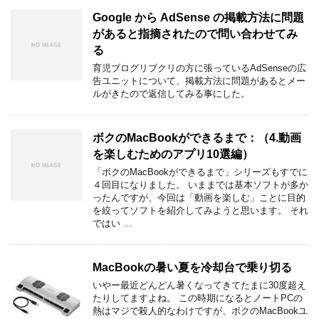
Google から AdSense の掲載方法に問題
があると指摘されたので問い合わせてみ
る
育児ブログリブクリの方に張っているAdSenseの広
告ユニットについて、掲載方法に問題があるとメー
ルがきたので返信してみる事にした。
ボクのMacBookができるまで：（4.動画
を楽しむためのアプリ10選編）
「ボクのMacBookができるまで」シリーズもすでに
４回目になりました。 いままでは基本ソフトが多か
ったんですが、今回は「動画を楽しむ」ことに目的
を絞ってソフトを紹介してみようと思います。 それ
ではい …
MacBookの暑い夏を冷却台で乗り切る
いやー最近どんどん暑くなってきてたまに30度超え
たりしてますよね。 この時期になるとノートPCの
熱はマジで殺人的なわけですが、ボクのMacBookユ