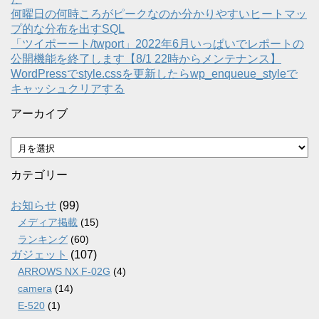
何曜日の何時ころがピークなのか分かりやすいヒートマッ
プ的な分布を出すSQL
「ツイポーート/twport」2022年6月いっぱいでレポートの
公開機能を終了します【8/1 22時からメンテナンス】
WordPressでstyle.cssを更新したらwp_enqueue_styleで
キャッシュクリアする
アーカイブ
ア
ー
カ
カテゴリー
イ
ブ
お知らせ
(99)
メディア掲載
(15)
ランキング
(60)
ガジェット
(107)
ARROWS NX F-02G
(4)
camera
(14)
E-520
(1)