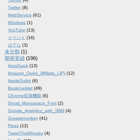
Tumblr
(4)
Twitter
(8)
WebService
(61)
Windows
(1)
YouTube
(13)
イベント
(16)
はてな
(3)
未分類
(1)
開発実績
(196)
AmaQuick
(13)
Amazon_Quick_Affiliate_(JP)
(12)
AppleOutlet
(6)
Bookmarklet
(49)
Chrome拡張機能
(6)
Gmail_Monospace_Font
(2)
Google_Analytics_with_SBM
(4)
Greasemonkey
(41)
Pipes
(12)
TweetTheMinutes
(4)