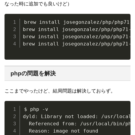
なった時に追加でも良いけど）
brew install josegonzalez/php/php71-i
brew install josegonzalez/php/php71-pd
brew install josegonzalez/php/php71-in
phpの問題を解決
ここまでやったけど、結局問題は解決しておらず。
$ php -v

dyld: Library not loaded: /usr/local/
  Referenced from: /usr/local/bin/php

  Reason: image not found
