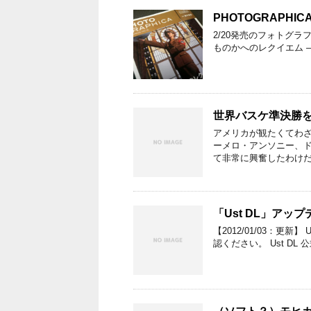
PHOTOGRAPHICA 
2/20発売のフォトグ
ものかへのレクイエム 
世界バスケ準決勝
アメリカが観たくてわざ
ーメロ・アンソニー、
て非常に興奮したわけだ
「Ust DL」アップ
【2012/01/03：更
認ください。 Ust DL 