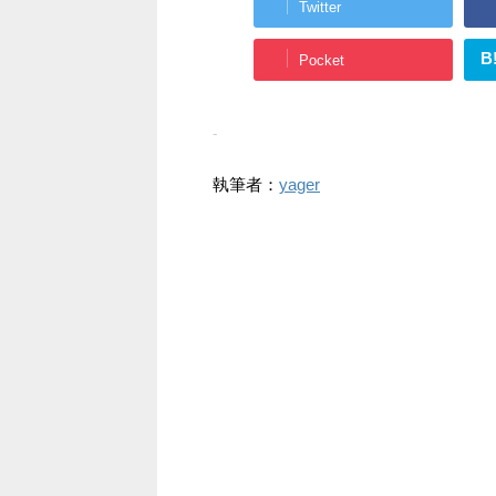
Twitter
B
Pocket
-
執筆者：
yager