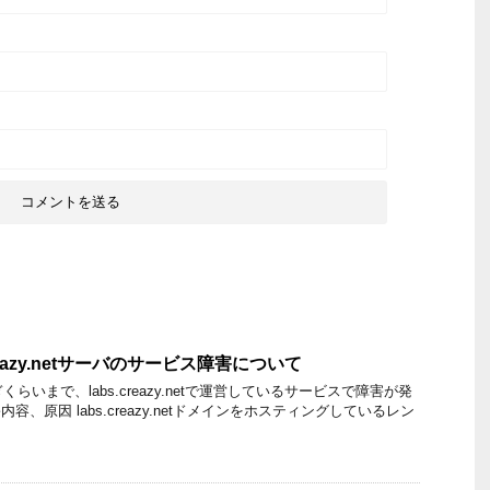
reazy.netサーバのサービス障害について
らいまで、labs.creazy.netで運営しているサービスで障害が発
容、原因 labs.creazy.netドメインをホスティングしているレン