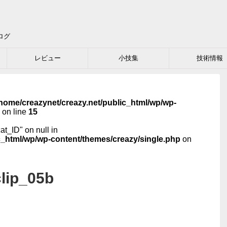
ログ
レビュー
小技集
技術情報
home/creazynet/creazy.net/public_html/wp/wp-
on line
15
cat_ID" on null in
c_html/wp/wp-content/themes/creazy/single.php
on
lip_05b