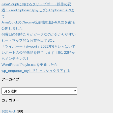
JavaScriptにおけるクリップボード操作の変
遷：ZeroClipboardからモダンClipboard APIま
で
AmaQuickのChrome拡張機能版(v6.0.2)を復活
公開しました
何曜日の何時ころがピークなのか分かりやすい
ヒートマップ的な分布を出すSQL
「ツイポーート/twport」2022年6月いっぱいで
レポートの公開機能を終了します【8/1 22時か
らメンテナンス】
WordPressでstyle.cssを更新したら
wp_enqueue_styleでキャッシュクリアする
アーカイブ
ア
ー
カ
カテゴリー
イ
ブ
お知らせ
(99)