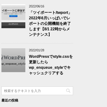
2022/06/16
「ツイポーート/twport」
2022年6月いっぱいでレ
ポートの公開機能を終了
します【8/1 22時からメ
ンテナンス】
2022/01/28
WordPressでstyle.cssを
更新したら
wp_enqueue_styleでキ
ャッシュクリアする
最近の投稿