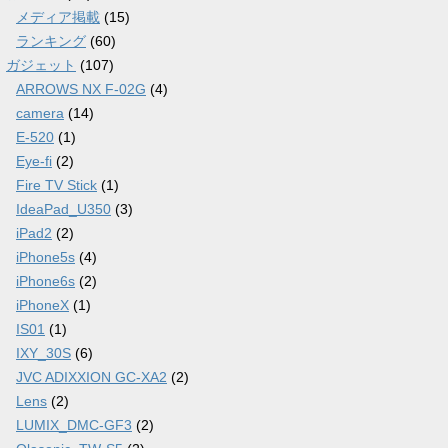
メディア掲載
(15)
ランキング
(60)
ガジェット
(107)
ARROWS NX F-02G
(4)
camera
(14)
E-520
(1)
Eye-fi
(2)
Fire TV Stick
(1)
IdeaPad_U350
(3)
iPad2
(2)
iPhone5s
(4)
iPhone6s
(2)
iPhoneX
(1)
IS01
(1)
IXY_30S
(6)
JVC ADIXXION GC-XA2
(2)
Lens
(2)
LUMIX_DMC-GF3
(2)