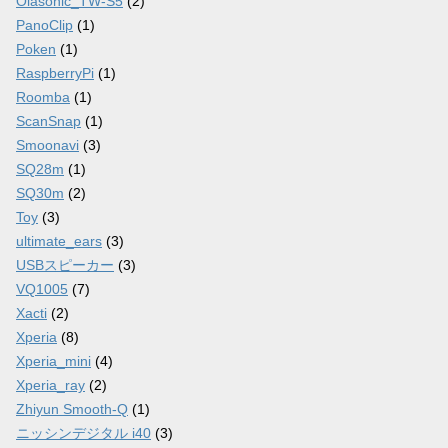
Olasonic_TW-S5
(2)
PanoClip
(1)
Poken
(1)
RaspberryPi
(1)
Roomba
(1)
ScanSnap
(1)
Smoonavi
(3)
SQ28m
(1)
SQ30m
(2)
Toy
(3)
ultimate_ears
(3)
USBスピーカー
(3)
VQ1005
(7)
Xacti
(2)
Xperia
(8)
Xperia_mini
(4)
Xperia_ray
(2)
Zhiyun Smooth-Q
(1)
ニッシンデジタル i40
(3)