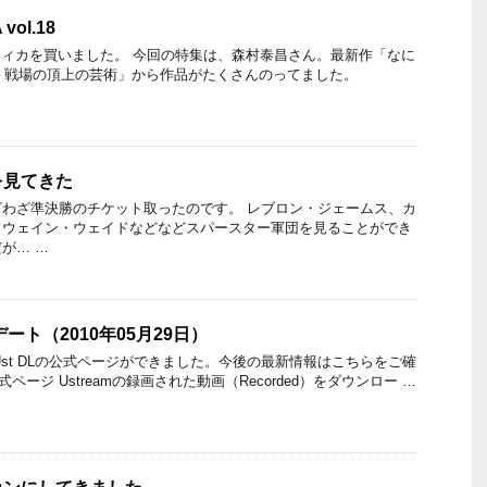
vol.18
ラフィカを買いました。 今回の特集は、森村泰昌さん。最新作「なに
– 戦場の頂上の芸術」から作品がたくさんのってました。
を見てきた
わざ準決勝のチケット取ったのです。 レブロン・ジェームス、カ
ドウェイン・ウェイドなどなどスパースター軍団を見ることができ
が… …
デート（2010年05月29日）
新】 Ust DLの公式ページができました。今後の最新情報はこちらをご確
公式ページ Ustreamの録画された動画（Recorded）をダウンロー …