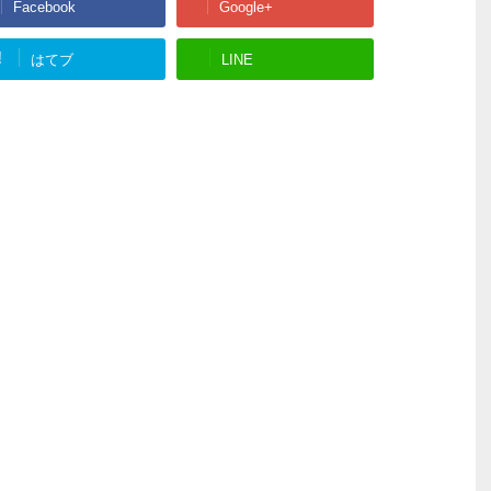
Facebook
Google+
!
はてブ
LINE