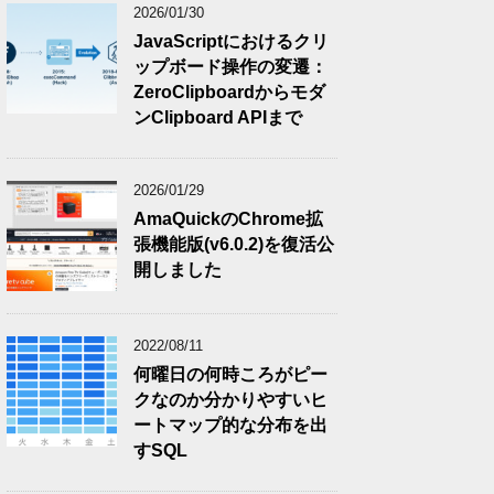
2026/01/30
JavaScriptにおけるクリ
ップボード操作の変遷：
ZeroClipboardからモダ
ンClipboard APIまで
2026/01/29
AmaQuickのChrome拡
張機能版(v6.0.2)を復活公
開しました
2022/08/11
何曜日の何時ころがピー
クなのか分かりやすいヒ
ートマップ的な分布を出
すSQL