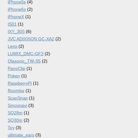
iPhone5s
(4)
iPhone6s
(2)
iPhoneX
(1)
IS01
(1)
IXY_30S
(6)
JVC ADIXXION GC-XA2
(2)
Lens
(2)
LUMIX_DMC-GF3
(2)
Olasonic_TW-S5
(2)
PanoClip
(1)
Poken
(1)
RaspberryPi
(1)
Roomba
(1)
ScanSnap
(1)
Smoonavi
(3)
SQ28m
(1)
SQ30m
(2)
Toy
(3)
ultimate_ears
(3)