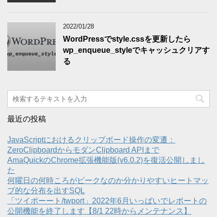
2022/01/28
WordPressでstyle.cssを更新したら
wp_enqueue_styleでキャッシュクリアす
る
最近の投稿
JavaScriptにおけるクリップボード操作の変遷：
ZeroClipboardからモダンClipboard APIまで
AmaQuickのChrome拡張機能版(v6.0.2)を復活公開しまし
た
何曜日の何時ころがピークなのか分かりやすいヒートマッ
プ的な分布を出すSQL
「ツイポーート/twport」2022年6月いっぱいでレポートの
公開機能を終了します【8/1 22時からメンテナンス】