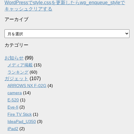
WordPressでstyle.cssを更新したらwp_enqueue_styleで
キャッシュクリアする
アーカイブ
ア
ー
カ
カテゴリー
イ
ブ
お知らせ
(99)
メディア掲載
(15)
ランキング
(60)
ガジェット
(107)
ARROWS NX F-02G
(4)
camera
(14)
E-520
(1)
Eye-fi
(2)
Fire TV Stick
(1)
IdeaPad_U350
(3)
iPad2
(2)