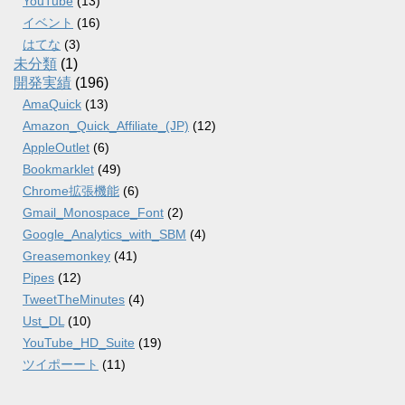
YouTube
(13)
イベント
(16)
はてな
(3)
未分類
(1)
開発実績
(196)
AmaQuick
(13)
Amazon_Quick_Affiliate_(JP)
(12)
AppleOutlet
(6)
Bookmarklet
(49)
Chrome拡張機能
(6)
Gmail_Monospace_Font
(2)
Google_Analytics_with_SBM
(4)
Greasemonkey
(41)
Pipes
(12)
TweetTheMinutes
(4)
Ust_DL
(10)
YouTube_HD_Suite
(19)
ツイポーート
(11)