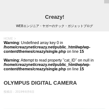
Creazy!
WEBエンジニア・ヤガーのテック・ガジェットブログ
HOME
>
Warning
: Undefined array key 0 in
/home/creazynet/creazy.net/public_html/wp/wp-
content/themes/creazy/single.php
on line
15
Warning
: Attempt to read property "cat_ID" on null in
/home/creazynet/creazy.net/public_html/wp/wp-
content/themes/creazy/single.php
on line
15
OLYMPUS DIGITAL CAMERA
投稿日：
2019年8月6日