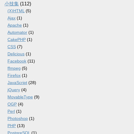
小技集
(112)
(X)HTML
(5)
Ajax
(1)
Apache
(1)
Automator
(1)
CakePHP
(1)
CSS
(7)
Delicious
(1)
Facebook
(11)
ffmpeg
(5)
Firefox
(1)
JavaScript
(28)
jQuery
(4)
MovableType
(9)
OGP
(4)
Perl
(1)
Photoshop
(1)
PHP
(13)
PostgreSQL
(1)