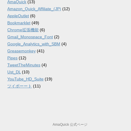
AmaQuick
(13)
Amazon_Quick_Affiliate_(JP)
(12)
AppleOutlet
(6)
Bookmarklet
(49)
Chrome拡張機能
(6)
Gmail_Monospace_Font
(2)
Google_Analytics_with_SBM
(4)
Greasemonkey
(41)
Pipes
(12)
TweetTheMinutes
(4)
Ust_DL
(10)
YouTube_HD_Suite
(19)
ツイポーート
(11)
AmaQuick 公式ページ