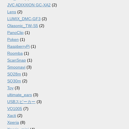
JVC ADIXXION GC-XA2
(2)
Lens
(2)
LUMIX_DMC-GF3
(2)
Olasonic_TW-S5
(2)
PanoClip
(1)
Poken
(1)
RaspberryPi
(1)
Roomba
(1)
ScanSnap
(1)
Smoonavi
(3)
SQ28m
(1)
SQ30m
(2)
Toy
(3)
ultimate_ears
(3)
USBスピーカー
(3)
VQ1005
(7)
Xacti
(2)
Xperia
(8)