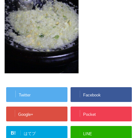
Twitter
Facebook
Google+
Pocket
B!
はてブ
LINE