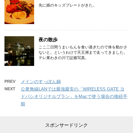
先に娘のキッズプレートがきた。
夜の散歩
ここ二日間うまいもんを食い過ぎたので体を動かさ
ないと。というわけで天王洲まで走ってきました。
テレ東わきの川で証拠写真。
PREV
メインのすっぽん鍋
NEXT
公衆無線LANでは最強最安の「WIRELESS GATE ヨ
ドバシオリジナルプラン」をMacで使う場合の接続手
順
スポンサードリンク