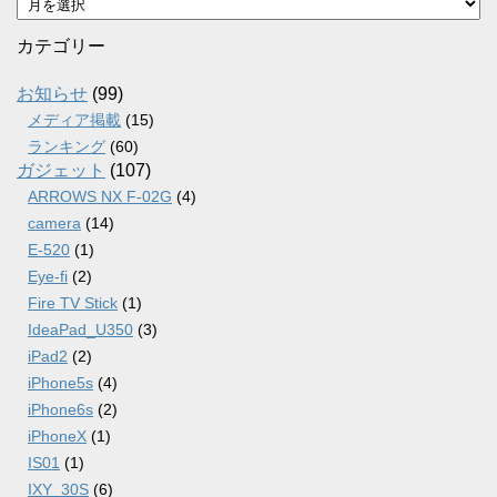
ー
カ
カテゴリー
イ
ブ
お知らせ
(99)
メディア掲載
(15)
ランキング
(60)
ガジェット
(107)
ARROWS NX F-02G
(4)
camera
(14)
E-520
(1)
Eye-fi
(2)
Fire TV Stick
(1)
IdeaPad_U350
(3)
iPad2
(2)
iPhone5s
(4)
iPhone6s
(2)
iPhoneX
(1)
IS01
(1)
IXY_30S
(6)