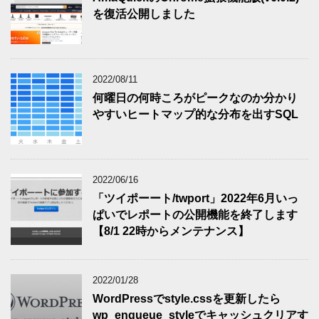
を復活公開しました
2022/08/11
何曜日の何時ころがピークなのか分かり
やすいヒートマップ的な分布を出すSQL
2022/06/16
「ツイポーート/twport」2022年6月いっ
ぱいでレポートの公開機能を終了します
【8/1 22時からメンテナンス】
2022/01/28
WordPressでstyle.cssを更新したら
wp_enqueue_styleでキャッシュクリアす