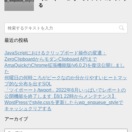
る
最近の投稿
JavaScriptにおけるクリップボード操作の変遷：
ZeroClipboardからモダンClipboard APIまで
AmaQuickのChrome拡張機能版(v6.0.2)を復活公開しまし
た
何曜日の何時ころがピークなのか分かりやすいヒートマッ
プ的な分布を出すSQL
「ツイポーート/twport」2022年6月いっぱいでレポートの
公開機能を終了します【8/1 22時からメンテナンス】
WordPressでstyle.cssを更新したらwp_enqueue_styleで
キャッシュクリアする
アーカイブ
ア