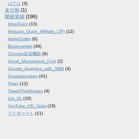
はてな
(3)
未分類
(1)
開発実績
(196)
AmaQuick
(13)
Amazon_Quick_Affiliate_(JP)
(12)
AppleOutlet
(6)
Bookmarklet
(49)
Chrome拡張機能
(6)
Gmail_Monospace_Font
(2)
Google_Analytics_with_SBM
(4)
Greasemonkey
(41)
Pipes
(12)
TweetTheMinutes
(4)
Ust_DL
(10)
YouTube_HD_Suite
(19)
ツイポーート
(11)