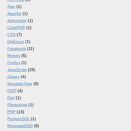
Ajax
(1)
Apache
(1)
Automator
(1)
CakePHP
(1)
CSS
(7)
Delicious
(1)
Facebook
(11)
ffmpeg
(5)
Firefox
(1)
JavaScript
(28)
jQuery
(4)
MovableType
(9)
OGP
(4)
Perl
(1)
Photoshop
(1)
PHP
(13)
PostgreSQL
(1)
Renewal2009
(8)