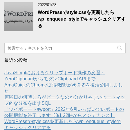
2022/01/28
WordPressでstyle.cssを更新したら
wp_enqueue_styleでキャッシュクリアす
る
最近の投稿
JavaScriptにおけるクリップボード操作の変遷：
ZeroClipboardからモダンClipboard APIまで
AmaQuickのChrome拡張機能版(v6.0.2)を復活公開しまし
た
何曜日の何時ころがピークなのか分かりやすいヒートマッ
プ的な分布を出すSQL
「ツイポーート/twport」2022年6月いっぱいでレポートの
公開機能を終了します【8/1 22時からメンテナンス】
WordPressでstyle.cssを更新したらwp_enqueue_styleで
キャッシュクリアする