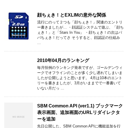
顔ちぇき！とEXLIMの意外な関係
流行にのって２つも「顔ちぇき！」関連のエントリ
ー書きましたが… ・顔認証システムで遊ぶ、「顔ち
ぇき！」と「Stars In You」 ・顔ちぇき！の次はパ
パちぇき！だってさ そうすると、顔認証の仕組み
…
2010年04月のランキング
毎月恒例のランキング発表ですが、ゴールデンウィ
ークでオフラインのことが多く少し遅れてしまいま
したが公開しようと思います。 4月は10本のエント
リーを書きましたが、3月がいままでで一番書いて
いない月だっ …
SBM Common API (ver1.1) ブックマーク
表示画面、追加画面のURLリダイレクタ
ーを追加
先日公開した、SBM Common APIに機能追加を行