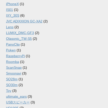
iPhoneX
(1)
IS01
(1)
IXY_30S
(6)
JVC ADIXXION GC-XA2
(2)
Lens
(2)
LUMIX_DMC-GF3
(2)
Olasonic_TW-S5
(2)
PanoClip
(1)
Poken
(1)
RaspberryPi
(1)
Roomba
(1)
ScanSnap
(1)
Smoonavi
(3)
SQ28m
(1)
SQ30m
(2)
Toy
(3)
ultimate_ears
(3)
USBスピーカー
(3)
VQ1005
(7)