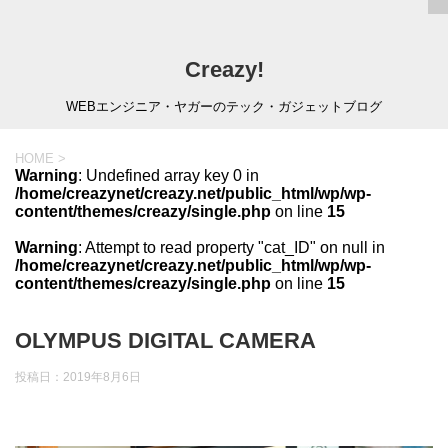
Creazy!
WEBエンジニア・ヤガーのテック・ガジェットブログ
HOME
>
Warning
: Undefined array key 0 in
/home/creazynet/creazy.net/public_html/wp/wp-
content/themes/creazy/single.php
on line
15
Warning
: Attempt to read property "cat_ID" on null in
/home/creazynet/creazy.net/public_html/wp/wp-
content/themes/creazy/single.php
on line
15
OLYMPUS DIGITAL CAMERA
投稿日：
2019年8月6日