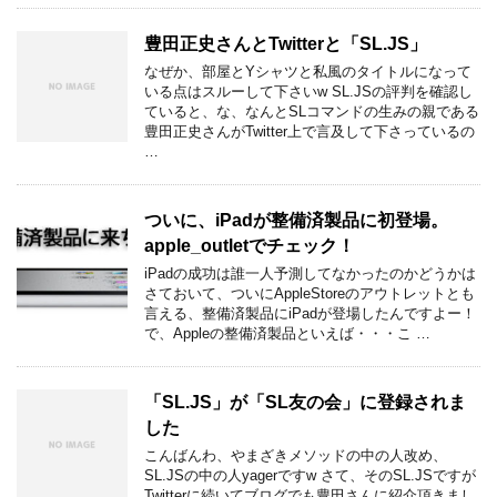
豊田正史さんとTwitterと「SL.JS」
なぜか、部屋とYシャツと私風のタイトルになって
いる点はスルーして下さいw SL.JSの評判を確認し
ていると、な、なんとSLコマンドの生みの親である
豊田正史さんがTwitter上で言及して下さっているの
…
ついに、iPadが整備済製品に初登場。
apple_outletでチェック！
iPadの成功は誰一人予測してなかったのかどうかは
さておいて、ついにAppleStoreのアウトレットとも
言える、整備済製品にiPadが登場したんですよー！
で、Appleの整備済製品といえば・・・こ …
「SL.JS」が「SL友の会」に登録されま
した
こんばんわ、やまざきメソッドの中の人改め、
SL.JSの中の人yagerですw さて、そのSL.JSですが
Twitterに続いてブログでも豊田さんに紹介頂きまし