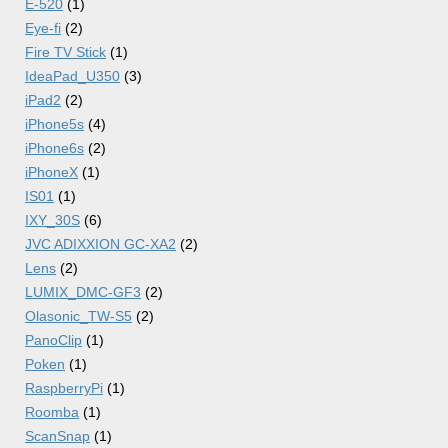
E-520
(1)
Eye-fi
(2)
Fire TV Stick
(1)
IdeaPad_U350
(3)
iPad2
(2)
iPhone5s
(4)
iPhone6s
(2)
iPhoneX
(1)
IS01
(1)
IXY_30S
(6)
JVC ADIXXION GC-XA2
(2)
Lens
(2)
LUMIX_DMC-GF3
(2)
Olasonic_TW-S5
(2)
PanoClip
(1)
Poken
(1)
RaspberryPi
(1)
Roomba
(1)
ScanSnap
(1)