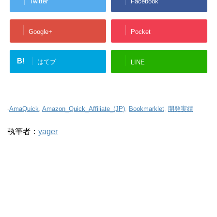
Twitter
Facebook
Google+
Pocket
B!
はてブ
LINE
-
AmaQuick
,
Amazon_Quick_Affiliate_(JP)
,
Bookmarklet
,
開発実績
執筆者：
yager