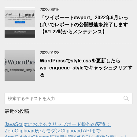
2022/06/16
「ツイポーート/twport」2022年6月いっ
ぱいでレポートの公開機能を終了します
【8/1 22時からメンテナンス】
2022/01/28
WordPressでstyle.cssを更新したら
wp_enqueue_styleでキャッシュクリアす
る
最近の投稿
JavaScriptにおけるクリップボード操作の変遷：
ZeroClipboardからモダンClipboard APIまで