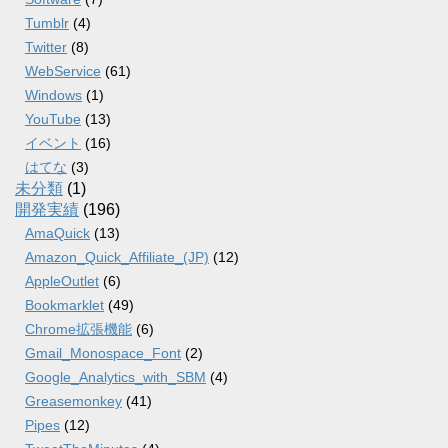
Tumblr
(4)
Twitter
(8)
WebService
(61)
Windows
(1)
YouTube
(13)
イベント
(16)
はてな
(3)
未分類
(1)
開発実績
(196)
AmaQuick
(13)
Amazon_Quick_Affiliate_(JP)
(12)
AppleOutlet
(6)
Bookmarklet
(49)
Chrome拡張機能
(6)
Gmail_Monospace_Font
(2)
Google_Analytics_with_SBM
(4)
Greasemonkey
(41)
Pipes
(12)