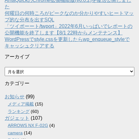
AmaQuickのChrome拡張機能版(v6.0.2)を復活公開しまし
た
何曜日の何時ころがピークなのか分かりやすいヒートマッ
プ的な分布を出すSQL
「ツイポーート/twport」2022年6月いっぱいでレポートの
公開機能を終了します【8/1 22時からメンテナンス】
WordPressでstyle.cssを更新したらwp_enqueue_styleで
キャッシュクリアする
アーカイブ
ア
ー
カ
カテゴリー
イ
ブ
お知らせ
(99)
メディア掲載
(15)
ランキング
(60)
ガジェット
(107)
ARROWS NX F-02G
(4)
camera
(14)