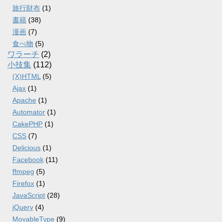
旅行財布
(1)
書籍
(38)
漫画
(7)
食べ物
(5)
ワラーチ
(2)
小技集
(112)
(X)HTML
(5)
Ajax
(1)
Apache
(1)
Automator
(1)
CakePHP
(1)
CSS
(7)
Delicious
(1)
Facebook
(11)
ffmpeg
(5)
Firefox
(1)
JavaScript
(28)
jQuery
(4)
MovableType
(9)